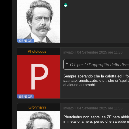
Photoludus
inviato il 04 Settembre 2025 ore 11:30
“
OT per OT approfitto della disc
Sempre sperando che la calotta ed il fo
satinato, anodizzato, etc., che si 'spel
di alcune automobili.
Grohmann
inviato il 04 Settembre 2025 ore 11:35
Photoludus non saprei se ZF nera abbia 
in metallo la nera, penso che sarebbe u