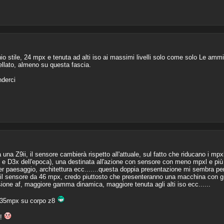
 stile, 24 mpx e tenuta ad alti iso ai massimi livelli solo come solo Le ammir
llato, almeno su questa fascia.
nderci
a Z9ii, il sensore cambierà rispetto all'attuale, sul fatto che riducano i m
s e D3x dell'epoca), una destinata all'azione con sensore con meno mpxl e più 
per paesaggio, architettura ecc.......questa doppia presentazione mi sembra pe
con il sensore da 46 mpx, credo piuttosto che presenteranno una macchina con 
cisione af, maggiore gamma dinamica, maggiore tenuta agli alti iso ecc......
/35mpx su corpo z8
!!