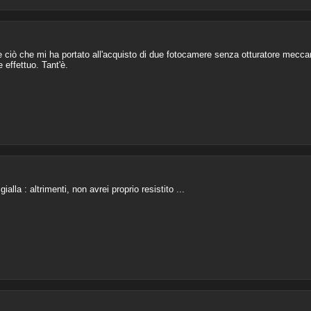
iò che mi ha portato all'acquisto di due fotocamere senza otturatore meccani
 effettuo. Tant'è.
lla : altrimenti, non avrei proprio resistito ...