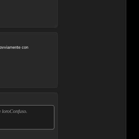
, ovviamente con
a loroConfuso.