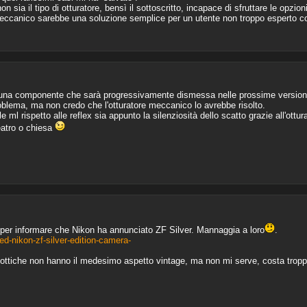
n sia il tipo di otturatore, bensì il sottoscritto, incapace di sfruttare le opzio
 meccanico sarebbe una soluzione semplice per un utente non troppo esperto
una componente che sarà progressivamente dismessa nelle prossime versioni d
problema, ma non credo che l'otturatore meccanico lo avrebbe risolto.
l rispetto alle reflex sia appunto la silenziosità dello scatto grazie all'otturat
teatro o chiesa
 per informare che Nikon ha annunciato ZF Silver. Mannaggia a loro
.
-nikon-zf-silver-edition-camera-
 le ottiche non hanno il medesimo aspetto vintage, ma non mi serve, costa trop