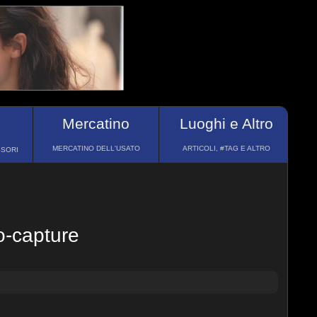
Mercatino
Luoghi e Altro
MERCATINO DELL'USATO
ARTICOLI, #TAG E ALTRO
SSORI
o-capture