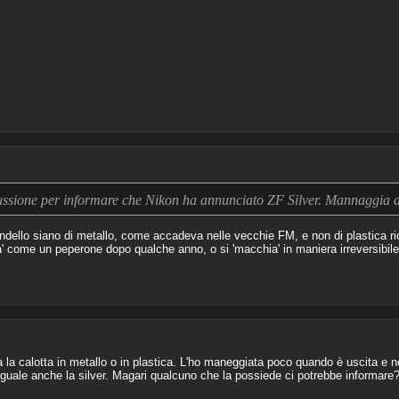
ussione per informare che Nikon ha annunciato ZF Silver. Mannaggia 
ndello siano di metallo, come accadeva nelle vecchie FM, e non di plastica ric
la' come un peperone dopo qualche anno, o si 'macchia' in maniera irreversibile,
la calotta in metallo o in plastica. L'ho maneggiata poco quando è uscita e n
guale anche la silver. Magari qualcuno che la possiede ci potrebbe informare