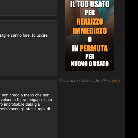
aglie sanno fare. Io uscirei
Metti la tua pubblicità su JuzaPhoto (
info
)
pxl non credo a meno che non
veloce e l'altra megapixellata
rò improbabile data già
grossomodo gli stessi mpx di