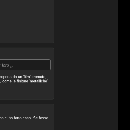
„
a loro
operta da un 'film' cromato,
 come le finiture 'metalliche'
on ci ho fatto caso. Se fosse
?