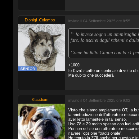
Dionigi_Colombo
inviato il 04 Settembre 2025 ore 8:55
“
Io invece sogno un ammiraglia in
fare. Io uscirei dagli schemi e dal
Come ha fatto Canon con la r1 per
+1000
Io l'avrò scritto un centinaio di volte c
Ma dubito che succederà
Klaudiom
inviato il 04 Settembre 2025 ore 9:02
Visto che siamo ampiamente OT, la but
la reintroduzione dell'otturatore meccan
aver letto lamentele in tal senso.
Uso Z8 e Z9 molto spesso con luci artifi
Poi non so' se con otturatore meccanico 
riavere l'opzione “tradizionale”.
Ho tenuto la Z7II anche per questo e in 