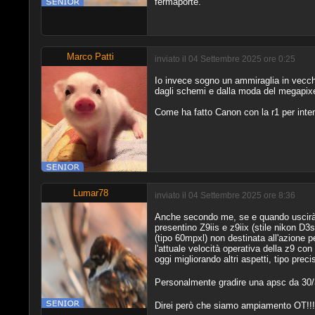
fermaporte.
Marco Patti
inviato il 04 Settembre 2025 ore 0:25
Io invece sogno un ammiraglia in vecchio
dagli schemi e dalla moda del megapixe
Come ha fatto Canon con la r1 per inte
Lumar78
inviato il 04 Settembre 2025 ore 8:36
Anche secondo me, se e quando uscirà un
presentino Z9iis e z9iix (stile nikon D3
(tipo 60mpxl) non destinata all'azione 
l'attuale velocità operativa della z9 
oggi migliorando altri aspetti, tipo pre
Personalmente gradire una apsc da 30
Direi però che siamo ampiamento OT!!