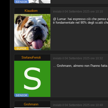
Klaudiom
inviato il 04 Settembre 2025 ore 10:10
@ Lumar: hai espresso ciò che penso e c
è fondamentale nel 90% degli scatti che
StefanoFerioli
inviato il 04 Settembre 2025 ore 10:32
... Grohmann, almeno non l'hanno fatta gia
Grohmann
inviato il 04 Settembre 2025 ore 10:48