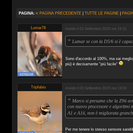
«
PAGINA:
PAGINA PRECEDENTE
|
TUTTE LE PAGINE
|
PAGI
Lumar78
inviato il 03 Settembre 2025 ore 16:31
“
Lumar se con la D5/6 si è capaci
Sono d'accordo al 100%, ma sai meglio
più) è decisamente "più facile"
Tripfabio
inviato il 03 Settembre 2025 ore 19:04
“
Marco si presume che la Z9ii avr
con nuovo processore e algoritmi m
A1 e A1ii, non è migliorata granch
Per me tenere lo stesso sensore sarebb