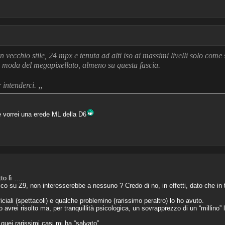
 vecchio stile, 24 mpx e tenuta ad alti iso ai massimi livelli solo com
la moda del megapixellato, almeno su questa fascia.
„
 intenderci.
he vorrei una erede ML della D6
to lì …..
ico su Z9, non interesserebbe a nessuno ? Credo di no, in effetti, dato che in t
ciali (spettacoli) e qualche problemino (rarissimo peraltro) lo ho avuto.
avrei risolto ma, per tranquillità psicologica, un sovrapprezzo di un “millino” l
quei rarissimi casi mi ha “salvato”.