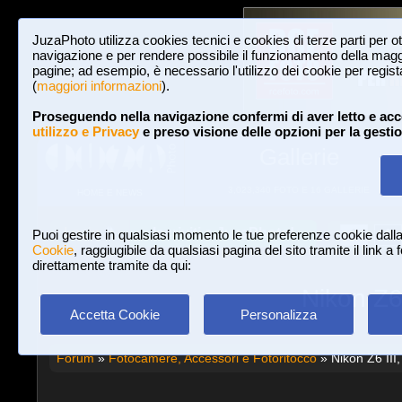
JuzaPhoto utilizza cookies tecnici e cookies di terze parti per o
navigazione e per rendere possibile il funzionamento della maggi
pagine; ad esempio, è necessario l'utilizzo dei cookie per registar
(
maggiori informazioni
).
Proseguendo nella navigazione confermi di aver letto e acc
utilizzo e Privacy
e preso visione delle opzioni per la gesti
Gallerie
3,023,340 FOTO E 16 GALLERIE
HOME E NEWS
Iscriviti a JuzaPhoto!
A
A
Login
Puoi gestire in qualsiasi momento le tue preferenze cookie dall
Cookie
, raggiugibile da qualsiasi pagina del sito tramite il link a
direttamente tramite da qui:
Nikon Z6
Accetta Cookie
Personalizza
Forum
»
Fotocamere, Accessori e Fotoritocco
» Nikon Z6 III,