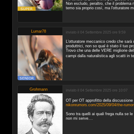
Non escludo, peraltro, che il problema no
temo sia proprio così, ma l'otturatore
Lumar78
inviato il 04 Settembre 2025 ore 9:59
L'otturatore meccanico credo che sarà 
produttrici, non so qual è stato il tuo 
Trovo che una delle VERE migliorie delle m
campi dalla naturalistica agli scatti in 
Grohmann
inviato il 04 Settembre 2025 ore 10:07
OT per OT approfitto della discussione
nikonrumors.com/2025/09/04/the-rumored
Sono tra quelli ai quali frega nulla se
non mi serve....