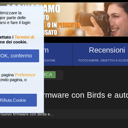
ttimizzare la
or parte delle
si e fare il login
ettato i
Termini di
one dei cookie.
Forum
Recensioni
OK, confermo
FORUM DI DISCUSSIONE
FOTOCAMERE, OBIETTIVI E ACCE
a pagina
?
AIUTO
Preferenze
RICERCA
 fondo pagina, o
 III, nuovo firmware con Birds e aut
Rifiuta Cookie
 nuovo firmware con Birds e...