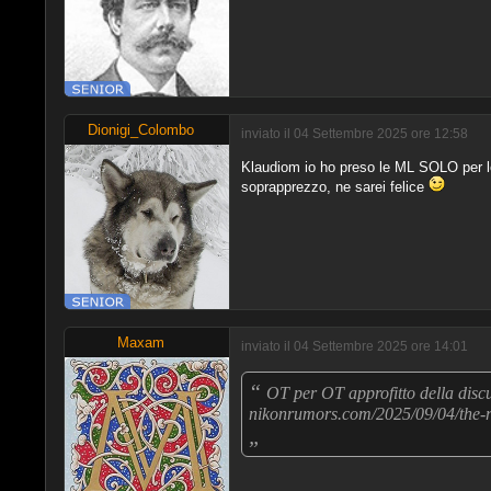
Dionigi_Colombo
inviato il 04 Settembre 2025 ore 12:58
Klaudiom io ho preso le ML SOLO per lo
soprapprezzo, ne sarei felice
Maxam
inviato il 04 Settembre 2025 ore 14:01
“
OT per OT approfitto della disc
nikonrumors.com/2025/09/04/the-r
„