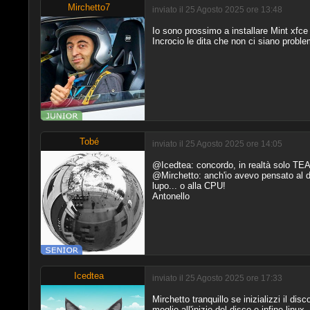
Mirchetto7
inviato il 25 Agosto 2025 ore 13:48
Io sono prossimo a installare Mint xfce 
Incrocio le dita che non ci siano prob
Tobé
inviato il 25 Agosto 2025 ore 14:05
@Icedtea: concordo, in realtà solo TEA
@Mirchetto: anch'io avevo pensato al du
lupo... o alla CPU!
Antonello
Icedtea
inviato il 25 Agosto 2025 ore 17:33
Mirchetto tranquillo se inizializzi il dis
meglio all'inizio del disco e infine linu