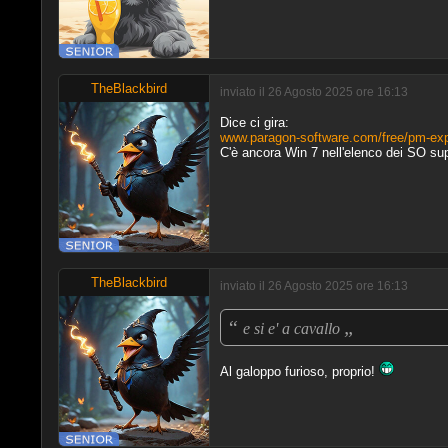
TheBlackbird
inviato il 26 Agosto 2025 ore 16:13
Dice ci gira:
www.paragon-software.com/free/pm-exp
C'è ancora Win 7 nell'elenco dei SO supp
TheBlackbird
inviato il 26 Agosto 2025 ore 16:13
“
„
e si e' a cavallo
Al galoppo furioso, proprio!