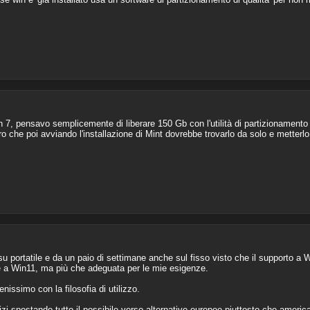
 7, pensavo semplicemente di liberare 150 Gb con l'utilità di partizionamento
iro che poi avviando l'installazione di Mint dovrebbe trovarlo da solo e metterlo
portatile e da un paio di settimane anche sul fisso visto che il supporto a 
e a Win11, ma più che adeguata per le mie esigenze.
nissimo con la filosofia di utilizzo.
i spostando tutto il possibile verso alternative europee piuttosto che america