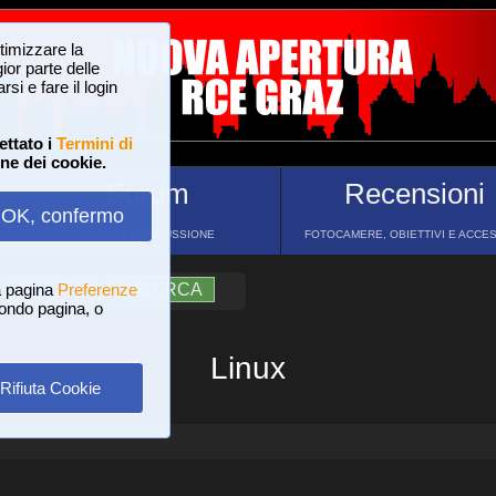
ttimizzare la
or parte delle
si e fare il login
ettato i
Termini di
one dei cookie.
Forum
Recensioni
OK, confermo
FORUM DI DISCUSSIONE
FOTOCAMERE, OBIETTIVI E ACCE
a pagina
?
AIUTO
Preferenze
RICERCA
 fondo pagina, o
Linux
Rifiuta Cookie