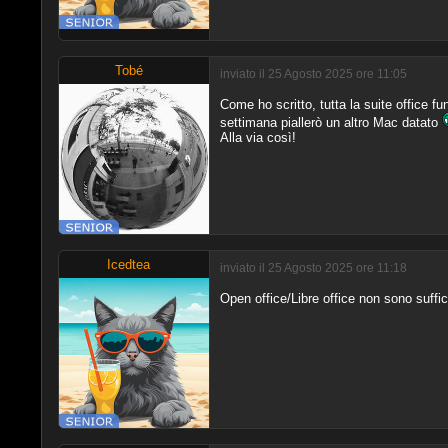
Tobé
inviato il 25 Agosto 2025 ore 11:05
Come ho scritto, tutta la suite office f
settimana piallerò un altro Mac datato
Alla via così!
Icedtea
inviato il 25 Agosto 2025 ore 11:18
Open office/Libre office non sono suffici