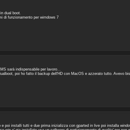
in dual boot.
lemi di funzionamento per wimdows 7
MS sarà indispensabile per lavoro...
alboot, poi ho fatto il backup dell'HD con MacOS e azzerato tutto. Avevo bis
co e poi installi tutti e due prima inizializza con gparted in live poi installa win
x, se win e' gia installato usa un software di partizionamento di qualita' per no