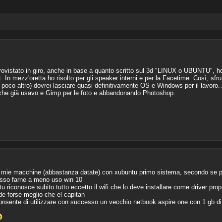
rovistato in giro, anche in base a quanto scritto sul 3d "LINUX o UBUNTU", ho
. In mezz'oretta ho risolto per gli speaker interni e per la Facetime. Così, sf
oco altro) dovrei lasciare quasi definitivamente OS e Windows per il lavoro. 
che già usavo e Gimp per le foto e abbandonando Photoshop.
 le mie macchine (abbastanza datate) con xubuntu primo sistema, secondo se 
posso farne a meno uso win 10
riconosce subito tutto eccetto il wifi che lo deve installare come driver propr
de forse meglio che el capitan
onsente di utilizzare con successo un vecchio netbook aspire one con 1 gb di