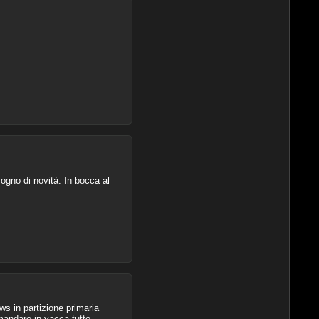
ogno di novità. In bocca al
dows in partizione primaria
n mandare in vacca tutto