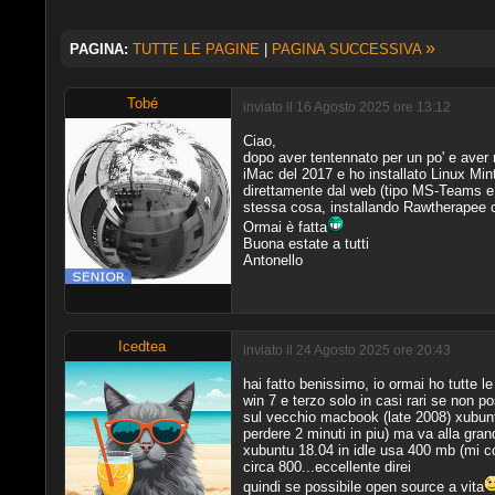
»
PAGINA:
TUTTE LE PAGINE
|
PAGINA SUCCESSIVA
Tobé
inviato il 16 Agosto 2025 ore 13:12
Ciao,
dopo aver tentennato per un po' e aver 
iMac del 2017 e ho installato Linux Mint
direttamente dal web (tipo MS-Teams e p
stessa cosa, installando Rawtherapee 
Ormai è fatta
Buona estate a tutti
Antonello
Icedtea
inviato il 24 Agosto 2025 ore 20:43
hai fatto benissimo, io ormai ho tutte
win 7 e terzo solo in casi rari se non 
sul vecchio macbook (late 2008) xubuntu 
perdere 2 minuti in piu) ma va alla gran
xubuntu 18.04 in idle usa 400 mb (mi c
circa 800...eccellente direi
quindi se possibile open source a vita