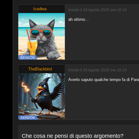
Icedtea
inviato il 26 Agosto 2025 ore 16:14
ah ottimo...
TheBlackbird
inviato il 26 Agosto 2025 ore 16:14
Averlo saputo qualche tempo fa di Parag
Che cosa ne pensi di questo argomento?