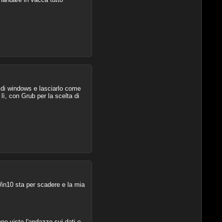
 di windows e lasciarlo come
 lì, con Grub per la scelta di
Win10 sta per scadere e la mia
ne visto l'andazzo sui dati e