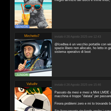
Mirchetto7
inviato il 26 Agosto 2025 ore 12:43
@Icedtea è un vecchio portatile con win
spazio libero non allocato, ho letto in g
sistema operativo di boot
Vafudhr
inviato il 26 Agosto 2025 ore 15:46
Passato da mesi e mesi a Mint LMDE su 
macchina è troppo "datata" per passar
Finora problemi zero e mi to trovando be
Sto francamente ripulendo anche i serviz