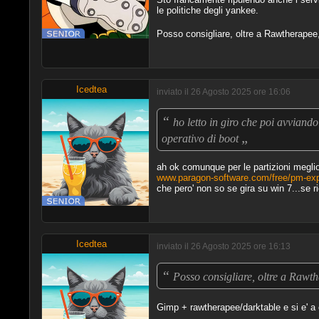
le politiche degli yankee.
Posso consigliare, oltre a Rawtherape
Icedtea
inviato il 26 Agosto 2025 ore 16:06
“
ho letto in giro che poi avviando
„
operativo di boot
ah ok comunque per le partizioni megli
www.paragon-software.com/free/pm-ex
che pero' non so se gira su win 7...se ri
Icedtea
inviato il 26 Agosto 2025 ore 16:13
“
Posso consigliare, oltre a Raw
Gimp + rawtherapee/darktable e si e' a 