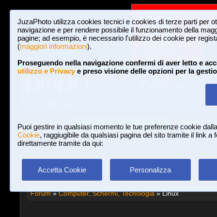
JuzaPhoto utilizza cookies tecnici e cookies di terze parti per o
navigazione e per rendere possibile il funzionamento della maggi
pagine; ad esempio, è necessario l'utilizzo dei cookie per registar
(
maggiori informazioni
).
Proseguendo nella navigazione confermi di aver letto e acc
utilizzo e Privacy
e preso visione delle opzioni per la gesti
Gallerie
3,023,340 FOTO E 16 GALLERIE
HOME E NEWS
Iscriviti a JuzaPhoto!
A
A
Login
Puoi gestire in qualsiasi momento le tue preferenze cookie dall
Cookie
, raggiugibile da qualsiasi pagina del sito tramite il link a
direttamente tramite da qui:
Accetta Cookie
Personalizza
Forum
»
Computer, Schermi, Tecnologia
» Linux