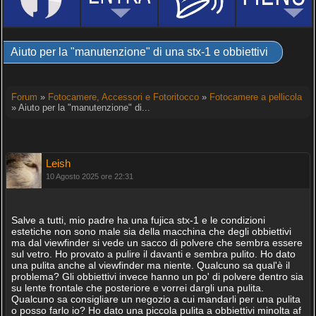
Aiuto per la "manutenzione" di una stx-1 e obbiettivi
Forum
»
Fotocamere, Accessori e Fotoritocco
»
Fotocamere a pellicola
» Aiuto per la "manutenzione" di...
Leish
10 Agosto 2025 ore 22:31
Salve a tutti, mio padre ha una fujica stx-1 e le condizioni
estetiche non sono male sia della macchina che degli obbiettivi
ma dal viewfinder si vede un sacco di polvere che sembra essere
sul vetro. Ho provato a pulire il davanti e sembra pulito. Ho dato
una pulita anche al viewfinder ma niente. Qualcuno sa qual'è il
problema? Gli obbiettivi invece hanno un po' di polvere dentro sia
su lente frontale che posteriore e vorrei dargli una pulita.
Qualcuno sa consigliare un negozio a cui mandarli per una pulita
o posso farlo io? Ho dato una piccola pulita a obbiettivi minolta af