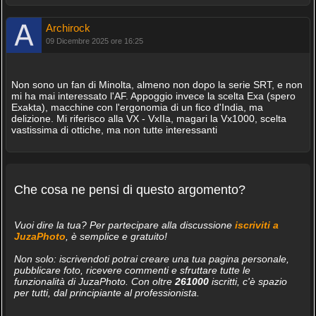
Archirock
09 Dicembre 2025 ore 16:25
Non sono un fan di Minolta, almeno non dopo la serie SRT, e non
mi ha mai interessato l'AF. Appoggio invece la scelta Exa (spero
Exakta), macchine con l'ergonomia di un fico d'India, ma
delizione. Mi riferisco alla VX - VxIIa, magari la Vx1000, scelta
vastissima di ottiche, ma non tutte interessanti
Che cosa ne pensi di questo argomento?
Vuoi dire la tua? Per partecipare alla discussione
iscriviti a
JuzaPhoto
, è semplice e gratuito!
Non solo: iscrivendoti potrai creare una tua pagina personale,
pubblicare foto, ricevere commenti e sfruttare tutte le
funzionalità di JuzaPhoto. Con oltre
261000
iscritti, c'è spazio
per tutti, dal principiante al professionista.