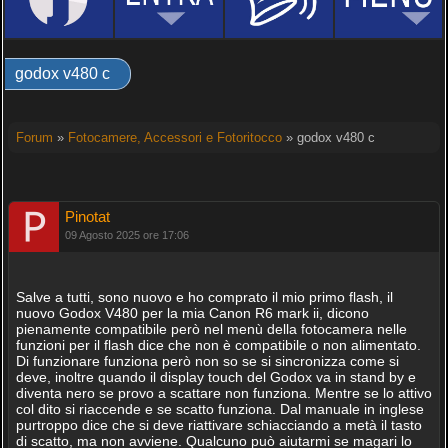
godox v480 c
Forum
»
Fotocamere, Accessori e Fotoritocco
» godox v480 c
Pinotat
09 Agosto 2025 ore 17:06
Salve a tutti, sono nuovo e ho comprato il mio primo flash, il
nuovo Godox V480 per la mia Canon R6 mark ii, dicono
pienamente compatibile però nel menù della fotocamera nelle
funzioni per il flash dice che non è compatibile o non alimentato.
Di funzionare funziona però non so se si sincronizza come si
deve, inoltre quando il display touch del Godox va in stand by e
diventa nero se provo a scattare non funziona. Mentre se lo attivo
col dito si riaccende e se scatto funziona. Dal manuale in inglese
purtroppo dice che si deve riattivare schiacciando a metà il tasto
di scatto, ma non avviene. Qualcuno può aiutarmi se magari lo