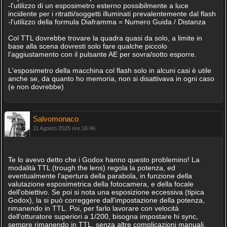
-l'utilizzo di un esposimetro esterno possibilmente a luce
incidente per i ritratti/soggetti illuminati prevalentemente dal flash
-l'utilizzo della formula Diaframma = Numero Guida / Distanza
Col TTL dovrebbe trovare la quadra quasi da solo, a limite in
base alla scena dovresti solo fare qualche piccolo
l'aggiustamento con il pulsante AE per sovra/sotto esporre.
L'esposimetro della macchina col flash solo in alcuni casi è utile
anche se, da quanto ho memoria, non si disattivava in ogni caso
(e non dovrebbe)
Salvomonaco
11 Agosto 2025 ore 16:46
Te lo avevo detto che i Godox hanno questo problemino! La
modalità TTL (trough the lens) regola la potenza, ed
eventualmente l'apertura della parabola, in funzione della
valutazione esposimetrica della fotocamera, e della focale
dell'obiettivo. Se poi si nota una esposizione eccessiva (tipica
Godox), la si può correggere dall'impostazione della potenza,
rimanendo in TTL. Poi, per farlo lavorare con velocità
dell'otturatore superiori a 1/200, bisogna impostare hi sync,
sempre rimanendo in TTL, senza altre complicazioni manuali.