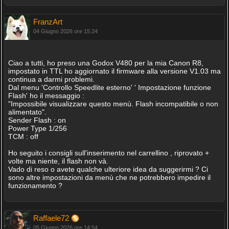
FranzArt
04 Giugno 2026 ore 15:24
Ciao a tutti, ho preso una Godox V480 per la mia Canon R8,
impostato in TTL ho aggiornato il firmware alla versione V1.03 ma
continua a darmi problemi.
Dal menu 'Controllo Speedlite esterno' ' Impostazione funzione
Flash' ho il messaggio :
"Impossibile visualizzare questo menù. Flash incompatibile o non
alimentato".
Sender Flash : on
Power Type 1/256
TCM : off
Ho seguito i consigli sull'inserimento nel carrellino , riprovato +
volte ma niente, il flash non và.
Vado di reso o avete qualche ulteriore idea da suggerirmi ? Ci
sono altre impostazioni da menù che ne potrebbero impedire il
funzionamento ?
Raffaele72
05 Giugno 2026 ore 14:54