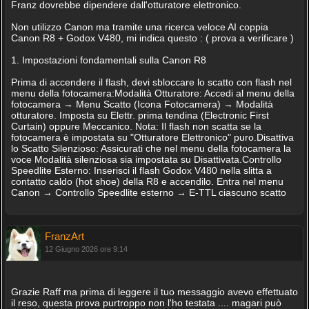
Franz dovrebbe dipendere dall'otturatore elettronico.
Non utilizzo Canon ma tramite una ricerca veloce AI coppia
Canon R8 + Godox V480, mi indica questo : ( prova a verificare )
1. Impostazioni fondamentali sulla Canon R8
Prima di accendere il flash, devi sbloccare lo scatto con flash nel
menu della fotocamera:Modalità Otturatore: Accedi al menu della
fotocamera → Menu Scatto (Icona Fotocamera) → Modalità
otturatore. Imposta su Elettr. prima tendina (Electronic First
Curtain) oppure Meccanico. Nota: Il flash non scatta se la
fotocamera è impostata su "Otturatore Elettronico" puro.Disattiva
lo Scatto Silenzioso: Assicurati che nel menu della fotocamera la
voce Modalità silenziosa sia impostata su Disattivata.Controllo
Speedlite Esterno: Inserisci il flash Godox V480 nella slitta a
contatto caldo (hot shoe) della R8 e accendilo. Entra nel menu
Canon → Controllo Speedlite esterno → E-TTL ciascuno scatto
FranzArt
12 Giugno 2026 ore 9:14
Grazie Raff ma prima di leggere il tuo messaggio avevo effettuato
il reso, questa prova purtroppo non l'ho testata .... magari può