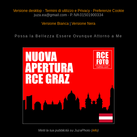
Versione desktop
-
Termini di utilizzo e Privacy
-
Preferenze Cookie
juza.ea@gmail.com - P. IVA 01501900334
Versione Bianca
|
Versione Nera
Possa la Bellezza Essere Ovunque Attorno a Me
Metti la tua pubblicità su JuzaPhoto (
info
)