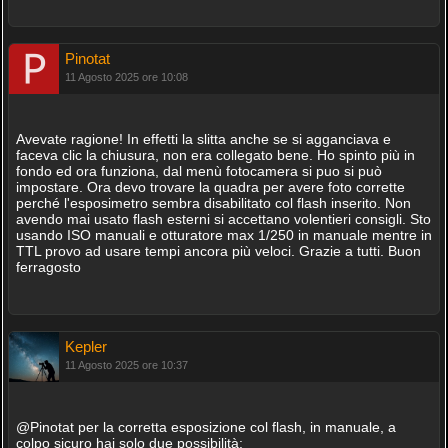
Pinotat
11 Agosto 2025 ore 10:08
Avevate ragione! In effetti la slitta anche se si agganciava e
faceva clic la chiusura, non era collegato bene. Ho spinto più in
fondo ed ora funziona, dal menù fotocamera si puo si può
impostare. Ora devo trovare la quadra per avere foto corrette
perché l'esposimetro sembra disabilitato col flash inserito. Non
avendo mai usato flash esterni si accettano volentieri consigli. Sto
usando ISO manuali e otturatore max 1/250 in manuale mentre in
TTL provo ad usare tempi ancora più veloci. Grazie a tutti. Buon
ferragosto
Kepler
11 Agosto 2025 ore 10:37
@Pinotat per la corretta esposizione col flash, in manuale, a
colpo sicuro hai solo due possibilità: