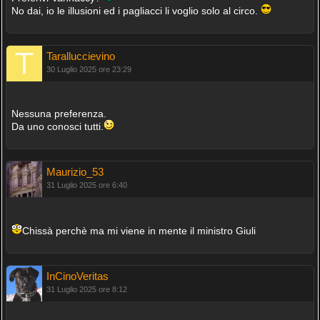
No dai, io le illusioni ed i pagliacci li voglio solo al circo.
Taralluccievino
30 Luglio 2025 ore 23:29
Nessuna preferenza.
Da uno conosci tutti.
Maurizio_53
31 Luglio 2025 ore 6:40
Chissà perchè ma mi viene in mente il ministro Giuli
InCinoVeritas
31 Luglio 2025 ore 8:12