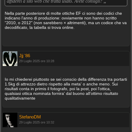
„
affiderei a sito web che tratta usato. Avete consigli?
Nella parte posteriore di molte ottiche EF ci sono dei codici che
indicano l'anno di produzione: ovviamente non hanno scritto
"2010, o 2012" (non sarebbero × altrimenti), ma un codice che va
decodificato, la tabella si trova online.
Jjj '86
29 Luglio 2025 ore 10:28
Io mi chiederei piuttosto se sei conscio della differenza tra portarti
1.5kg di attrezzo dietro rispetto alla meta' o anche meno. Sui
risultati conta in primis il fotografo, poi la post, poi l'ottica,
qualsiasi ottica nominata fornira' dal buono all'ottimo risultato
qualitativamente
StefanoDM
29 Luglio 2025 ore 10:32