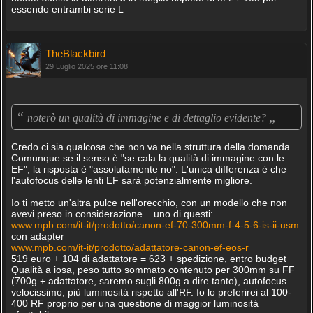
essendo entrambi serie L
TheBlackbird
29 Luglio 2025 ore 11:08
“
„
noterò un qualità di immagine e di dettaglio evidente?
Credo ci sia qualcosa che non va nella struttura della domanda.
Comunque se il senso è "se cala la qualità di immagine con le
EF", la risposta è "assolutamente no". L'unica differenza è che
l'autofocus delle lenti EF sarà potenzialmente migliore.
Io ti metto un'altra pulce nell'orecchio, con un modello che non
avevi preso in considerazione... uno di questi:
www.mpb.com/it-it/prodotto/canon-ef-70-300mm-f-4-5-6-is-ii-usm
con adapter
www.mpb.com/it-it/prodotto/adattatore-canon-ef-eos-r
519 euro + 104 di adattatore = 623 + spedizione, entro budget
Qualità a iosa, peso tutto sommato contenuto per 300mm su FF
(700g + adattatore, saremo sugli 800g a dire tanto), autofocus
velocissimo, più luminosità rispetto all'RF. Io lo preferirei al 100-
400 RF proprio per una questione di maggior luminosità