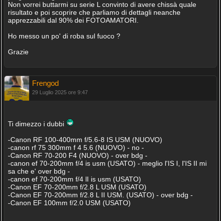
Non vorrei buttarmi su serie L convinto di avere chissà quale
risultato e poi scoprire che parliamo di dettagli neanche
apprezzabili dal 90% dei FOTOAMATORI.
Ho messo un po' di roba sul fuoco ?
Grazie
Frengod
29 Luglio 2025 ore 9:47
Ti dimezzo i dubbi
-Canon RF 100-400mm f/5.6-8 IS USM (NUOVO)
-canon rf 75 300mm f 4 5.6 (NUOVO) - no -
-Canon RF 70-200 F4 (NUOVO) - over bdg -
-canon ef 70-200mm f/4 is usm (USATO) - meglio l'IS I, l'IS II mi
sa che e' over bdg -
-canon ef 70-200mm f/4 lI is usm (USATO)
-Canon EF 70-200mm f/2.8 L USM (USATO)
-Canon EF 70-200mm f/2.8 L II USM. (USATO) - over bdg -
-Canon EF 100mm f/2.0 USM (USATO)