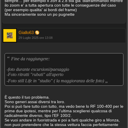
sempre… per esempio il 35rf a 2.8 sta gia' diaframmando mentre
ilo zoom e' a tutta apertura con tutte le conseguenze del caso
(per esempio qualita' ai bordi del frame)
Ma sinceramente sono un po pugnette
Giallo63
29 Luglio 2025 ore 13:08
“
Fine da raggiungere:
-foto durante escursioni/paesaggio
-Foto ritratti "rubati" all'aperto
„
-Foto still Life in "studio" ( la maggioranza delle foto)
È questo il tuo problema.
Sono generi assai diversi tra loro.
Poi si può fare tutto con tutto, ma vedo bene lo RF 100-400 per le
prime due ipotesi, mentre per l'ultima sceglierei qualcosa di
radicalmente diverso, tipo l'EF 100/2.
Se vuoi andare in fuoristrada e poi a farti qualche giro a Monza,
non puoi pretendere che la stessa vettura faccia perfettamente