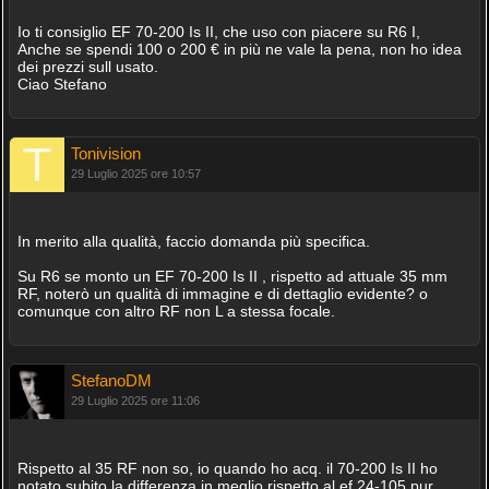
Io ti consiglio EF 70-200 Is II, che uso con piacere su R6 I,
Anche se spendi 100 o 200 € in più ne vale la pena, non ho idea
dei prezzi sull usato.
Ciao Stefano
Tonivision
29 Luglio 2025 ore 10:57
In merito alla qualità, faccio domanda più specifica.
Su R6 se monto un EF 70-200 Is II , rispetto ad attuale 35 mm
RF, noterò un qualità di immagine e di dettaglio evidente? o
comunque con altro RF non L a stessa focale.
StefanoDM
29 Luglio 2025 ore 11:06
Rispetto al 35 RF non so, io quando ho acq. il 70-200 Is II ho
notato subito la differenza in meglio rispetto al ef 24-105 pur