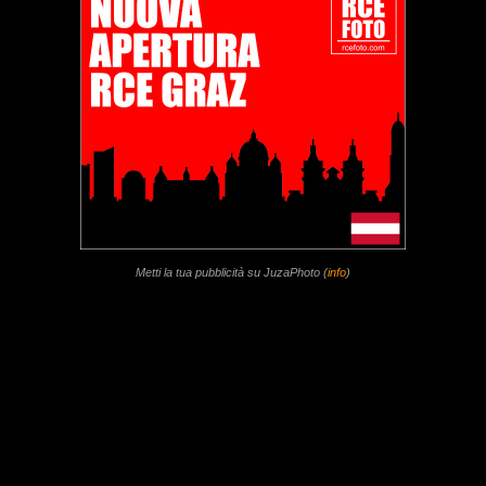
Metti la tua pubblicità su JuzaPhoto (
info
)