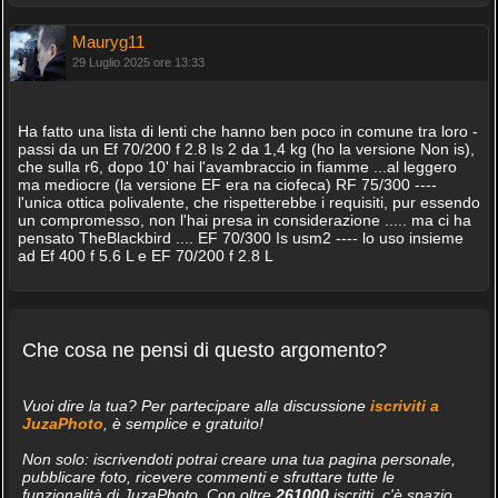
Mauryg11
29 Luglio 2025 ore 13:33
Ha fatto una lista di lenti che hanno ben poco in comune tra loro -
passi da un Ef 70/200 f 2.8 Is 2 da 1,4 kg (ho la versione Non is),
che sulla r6, dopo 10' hai l'avambraccio in fiamme ...al leggero
ma mediocre (la versione EF era na ciofeca) RF 75/300 ----
l'unica ottica polivalente, che rispetterebbe i requisiti, pur essendo
un compromesso, non l'hai presa in considerazione ..... ma ci ha
pensato TheBlackbird .... EF 70/300 Is usm2 ---- lo uso insieme
ad Ef 400 f 5.6 L e EF 70/200 f 2.8 L
Che cosa ne pensi di questo argomento?
Vuoi dire la tua? Per partecipare alla discussione
iscriviti a
JuzaPhoto
, è semplice e gratuito!
Non solo: iscrivendoti potrai creare una tua pagina personale,
pubblicare foto, ricevere commenti e sfruttare tutte le
funzionalità di JuzaPhoto. Con oltre
261000
iscritti, c'è spazio