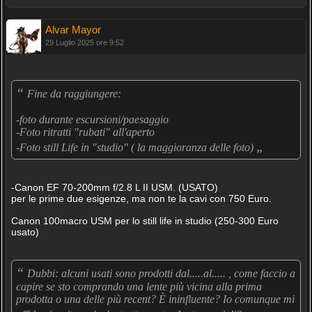
Alvar Mayor
29 Luglio 2025 ore 9:52
“
Fine da raggiungere:
-foto durante escursioni/paesaggio
-Foto ritratti "rubati" all'aperto
„
-Foto still Life in "studio" ( la maggioranza delle foto)
-Canon EF 70-200mm f/2.8 L II USM. (USATO)
per le prime due esigenze, ma non te la cavi con 750 Euro.
Canon 100macro USM per lo still life in studio (250-300 Euro
usato)
“
Dubbi: alcuni usati sono prodotti dal.....al..... , come faccio a
capire se sto comprando una lente più vicina alla prima
prodotta o una delle più recent? È ininfluente? Io comunque mi