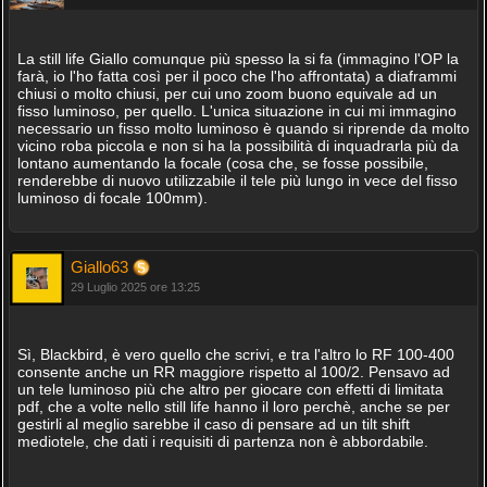
La still life Giallo comunque più spesso la si fa (immagino l'OP la
farà, io l'ho fatta così per il poco che l'ho affrontata) a diaframmi
chiusi o molto chiusi, per cui uno zoom buono equivale ad un
fisso luminoso, per quello. L'unica situazione in cui mi immagino
necessario un fisso molto luminoso è quando si riprende da molto
vicino roba piccola e non si ha la possibilità di inquadrarla più da
lontano aumentando la focale (cosa che, se fosse possibile,
renderebbe di nuovo utilizzabile il tele più lungo in vece del fisso
luminoso di focale 100mm).
Giallo63
29 Luglio 2025 ore 13:25
Sì, Blackbird, è vero quello che scrivi, e tra l'altro lo RF 100-400
consente anche un RR maggiore rispetto al 100/2. Pensavo ad
un tele luminoso più che altro per giocare con effetti di limitata
pdf, che a volte nello still life hanno il loro perchè, anche se per
gestirli al meglio sarebbe il caso di pensare ad un tilt shift
mediotele, che dati i requisiti di partenza non è abbordabile.