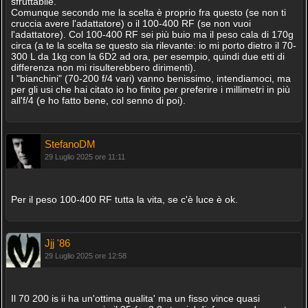
sfruttabile.
Comunque secondo me la scelta è proprio fra questo (se non ti
cruccia avere l'adattatore) o il 100-400 RF (se non vuoi
l'adattatore). Col 100-400 RF sei più buio ma il peso cala di 170g
circa (a te la scelta se questo sia rilevante: io mi porto dietro il 70-
300 L da 1kg con la 6D2 ad ora, per esempio, quindi due etti di
differenza non mi risulterebbero dirimenti).
I "bianchini" (70-200 f/4 vari) vanno benissimo, intendiamoci, ma
per gli usi che hai citato io ho finito per preferire i millimetri in più
all'f/4 (e ho fatto bene, col senno di poi).
StefanoDM
29 Luglio 2025 ore 11:11
Per il peso 100-400 RF tutta la vita, se c'è luce è ok.
Jjj '86
29 Luglio 2025 ore 12:58
Il 70 200 is ii ha un'ottima qualita' ma un fisso vince quasi