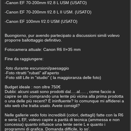
-Canon EF 70-200mm f/2.8 L USM (USATO)
-Canon EF 70-200mm f/2.8 L II USM. (USATO)
-Canon EF 100mm f/2.0 USM (USATO)
Buongiorno, pur avendo partecipato a discussioni simili volevo
proporre ballottaggio definitivo.
Fotocamera attuale: Canon R6 II+35 mm
Fine da raggiungere:
-foto durante escursioni/paesaggio
-Foto ritratti "rubati" all'aperto
-Foto still Life in "studio" ( la maggioranza delle foto)
Budget ideale : non oltre 750€
Dubbi: alcuni usati sono prodotti dal.....al..... , come faccio a
capire se sto comprando una lente più vicina alla prima prodotta
o una delle più recent? È ininfluente? Io comunque mi affiderei a
sito web che tratta usato. Avete consigli?
Nelle gallerie vedo foto incredibili (colori, dettagli) fatte con la R6
e serie L EF, volevo capire a parità di tecnica (ammessa e non
concessa) quanto influisce una lente serie L e quanto i
programmi di grafica. Domanda difficile, lo so'.