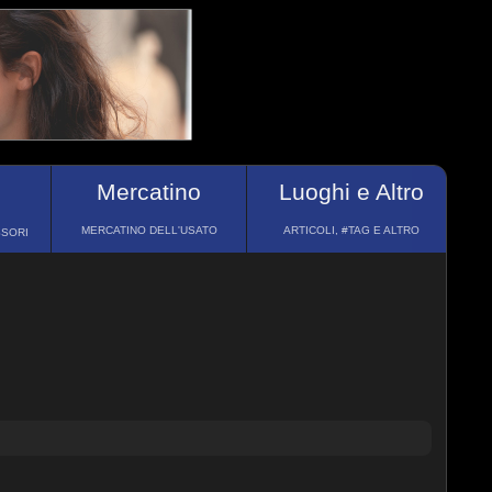
Mercatino
Luoghi e Altro
MERCATINO DELL'USATO
ARTICOLI, #TAG E ALTRO
SSORI