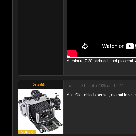
Al minuto 7:20 parla dei suoi problemi
Gion65
inviato il 31 Luglio 2025 ore 12:22
Ah.. Ok.. chiedo scusa , oramai la vista