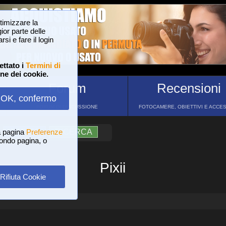
ttimizzare la
or parte delle
si e fare il login
ettato i
Termini di
one dei cookie.
Forum
Recensioni
OK, confermo
FORUM DI DISCUSSIONE
FOTOCAMERE, OBIETTIVI E ACCE
a pagina
?
AIUTO
Preferenze
RICERCA
 fondo pagina, o
Pixii
Rifiuta Cookie