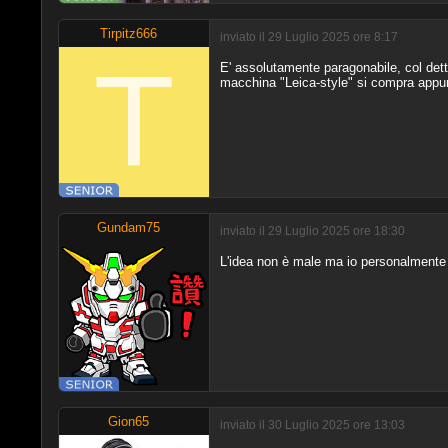
Tirpitz666
inviato il 29 Luglio 2025 ore 8:17
E' assolutamente paragonabile, col det
macchina "Leica-style" si compra appunto
Gundam75
inviato il 29 Luglio 2025 ore 18:30
L'idea non è male ma io personalmente av
Gion65
inviato il 30 Luglio 2025 ore 13:03