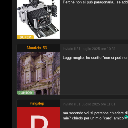
Perché non si può paragonarla.. se addir
Maurizio_53
inviato il 31 Luglio 2025 ore 10:31
Leggi meglio, ho scritto "non si può no
Pingalep
inviato il 31 Luglio 2025 ore 11:01
ma secondo voi si potrebbe chiedere di 
mie? chiedo per un mio "caro" amico