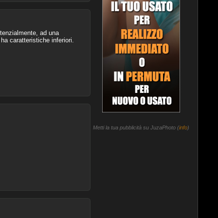
otenzialmente, ad una
 caratteristiche inferiori.
Metti la tua pubblicità su JuzaPhoto (
info
)