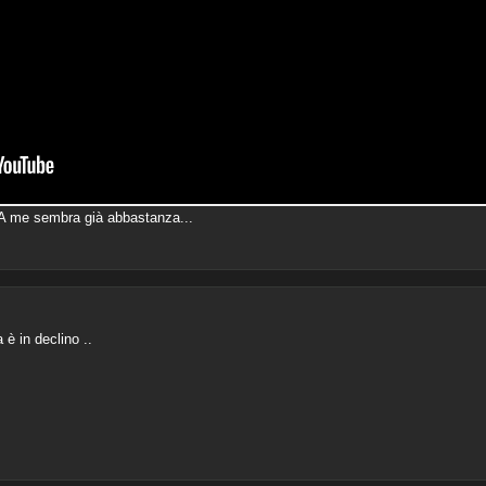
. A me sembra già abbastanza...
 è in declino ..