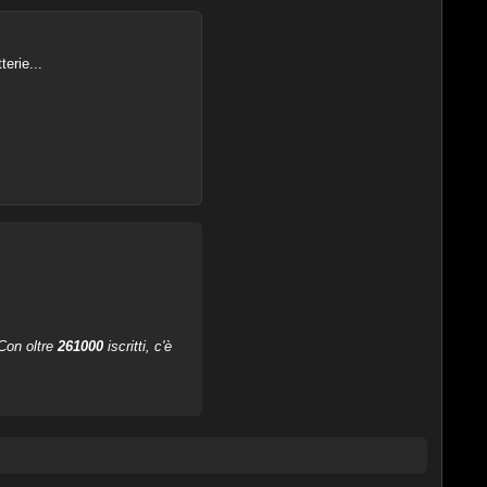
erie...
 Con oltre
261000
iscritti, c'è