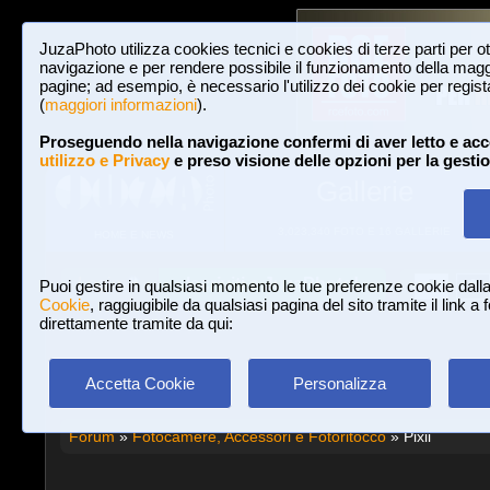
JuzaPhoto utilizza cookies tecnici e cookies di terze parti per o
navigazione e per rendere possibile il funzionamento della maggi
pagine; ad esempio, è necessario l'utilizzo dei cookie per registar
(
maggiori informazioni
).
Proseguendo nella navigazione confermi di aver letto e acc
utilizzo e Privacy
e preso visione delle opzioni per la gesti
Gallerie
3,023,340 FOTO E 16 GALLERIE
HOME E NEWS
Iscriviti a JuzaPhoto!
A
A
Login
Puoi gestire in qualsiasi momento le tue preferenze cookie dall
Cookie
, raggiugibile da qualsiasi pagina del sito tramite il link a
direttamente tramite da qui:
Accetta Cookie
Personalizza
Forum
»
Fotocamere, Accessori e Fotoritocco
» Pixii