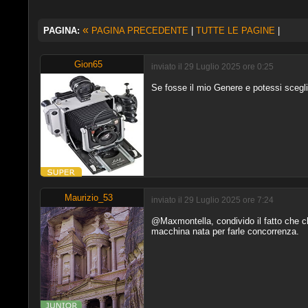
«
PAGINA:
PAGINA PRECEDENTE
|
TUTTE LE PAGINE
|
Gion65
inviato il 29 Luglio 2025 ore 0:25
Se fosse il mio Genere e potessi scegli
Maurizio_53
inviato il 29 Luglio 2025 ore 7:24
@Maxmontella, condivido il fatto che 
macchina nata per farle concorrenza.