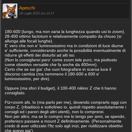
Apeschi
29 Luglio 2025 ore 10:17
180-600 (lungo, ma non varia la lunghezza quando usi lo zoom).
28-400 ottimo factotum e relativamente compatto da chiuso (si
allunga alle focali lunghe).
E' vero che non e' luminosissimo ma in condizioni di luce diurne
e' sufficiente, considerando anche la possibilità eventualmente di
ridurre gli effetti dei disturbi ad alti iso.
(Non lo consiglierei pero' come zoom tele puro, ma piuttosto
come obiettivo versatile che fa anche da 400mm).
Certo che se sai gia' che vuoi fotografare in scarsa luce il
discorso cambia (ma nemmeno il 180-600 a 600 e'
luminosissimo, per dire).
Oppure (ma sfori il budget), il 100-400 nikkor Z che ti hanno
consigliato.
Ftz+zoom afs. Io (ma parlo per me), dovendo comprarlo oggi con
corpo Z, (ribadisco e sottolineo io, quindi rispetto assolutamente i
consigli ed i pareri degli altri utenti), non lo comprerei.
Non per altro, ma se lo compro me lo tengo per anni, se spendo,
preferisco passare a mount Z definitivamente. (Personalmente
credo di aver utilizzato l'ftz solo agli inizi, per riutilizzare obiettivi
che avevo gia').