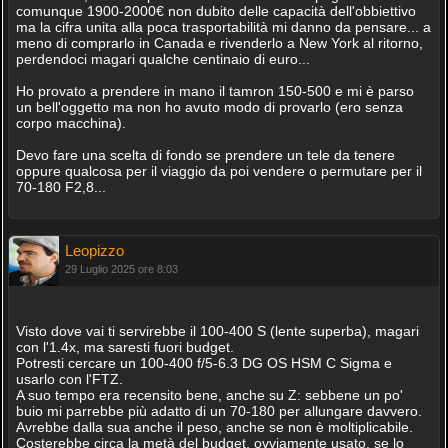
comunque 1900-2000€ non dubito delle capacità dell'obbiettivo
ma la cifra unita alla poca trasportabilità mi danno da pensare... a
meno di comprarlo in Canada e rivenderlo a New York al ritorno,
perdendoci magari qualche centinaio di euro...
Ho provato a prendere in mano il tamron 150-500 e mi è parso
un bell'oggetto ma non ho avuto modo di provarlo (ero senza
corpo macchina).
Devo fare una scelta di fondo se prendere un tele da tenere
oppure qualcosa per il viaggio da poi vendere o permutare per il
70-180 F2,8...
Leopizzo
29 Luglio 2025 ore 8:03
Visto dove vai ti servirebbe il 100-400 S (lente superba), magari
con l'1.4x, ma saresti fuori budget.
Potresti cercare un 100-400 f/5-6.3 DG OS HSM C Sigma e
usarlo con l'FTZ.
A suo tempo era recensito bene, anche su Z: sebbene un po'
buio mi parrebbe più adatto di un 70-180 per allungare davvero.
Avrebbe dalla sua anche il peso, anche se non è moltiplicabile.
Costerebbe circa la metà del budget, ovviamente usato, se lo