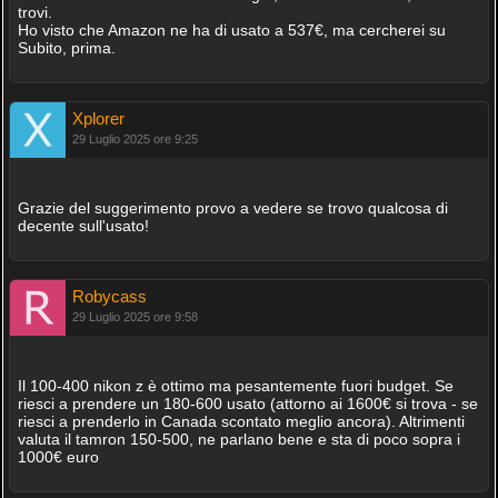
trovi.
Ho visto che Amazon ne ha di usato a 537€, ma cercherei su
Subito, prima.
Xplorer
29 Luglio 2025 ore 9:25
Grazie del suggerimento provo a vedere se trovo qualcosa di
decente sull'usato!
Robycass
29 Luglio 2025 ore 9:58
Il 100-400 nikon z è ottimo ma pesantemente fuori budget. Se
riesci a prendere un 180-600 usato (attorno ai 1600€ si trova - se
riesci a prenderlo in Canada scontato meglio ancora). Altrimenti
valuta il tamron 150-500, ne parlano bene e sta di poco sopra i
1000€ euro