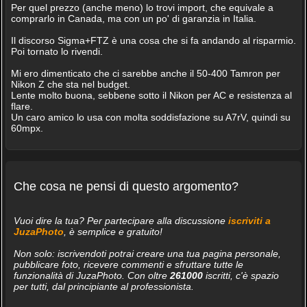
Per quel prezzo (anche meno) lo trovi import, che equivale a
comprarlo in Canada, ma con un po' di garanzia in Italia.
Il discorso Sigma+FTZ è una cosa che si fa andando al risparmio.
Poi tornato lo rivendi.
Mi ero dimenticato che ci sarebbe anche il 50-400 Tamron per
Nikon Z che sta nel budget.
Lente molto buona, sebbene sotto il Nikon per AC e resistenza al
flare.
Un caro amico lo usa con molta soddisfazione su A7rV, quindi su
60mpx.
Che cosa ne pensi di questo argomento?
Vuoi dire la tua? Per partecipare alla discussione
iscriviti a
JuzaPhoto
, è semplice e gratuito!
Non solo: iscrivendoti potrai creare una tua pagina personale,
pubblicare foto, ricevere commenti e sfruttare tutte le
funzionalità di JuzaPhoto. Con oltre
261000
iscritti, c'è spazio
per tutti, dal principiante al professionista.