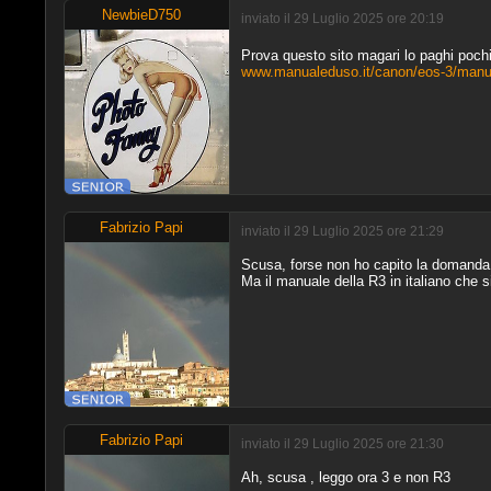
NewbieD750
inviato il 29 Luglio 2025 ore 20:19
Prova questo sito magari lo paghi pochi
www.manualeduso.it/canon/eos-3/manu
Fabrizio Papi
inviato il 29 Luglio 2025 ore 21:29
Scusa, forse non ho capito la domanda
Ma il manuale della R3 in italiano che s
Fabrizio Papi
inviato il 29 Luglio 2025 ore 21:30
Ah, scusa , leggo ora 3 e non R3