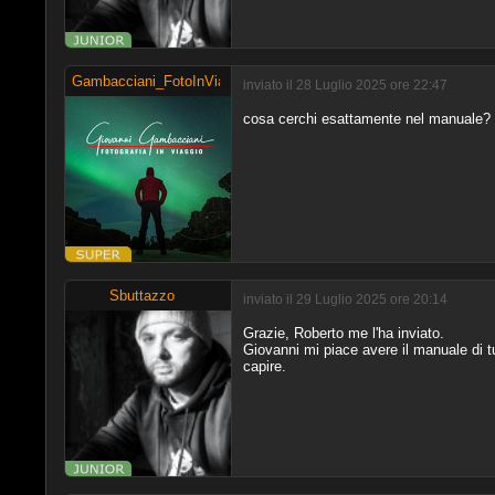
Gambacciani_FotoInViaggio
inviato il 28 Luglio 2025 ore 22:47
cosa cerchi esattamente nel manuale?
Sbuttazzo
inviato il 29 Luglio 2025 ore 20:14
Grazie, Roberto me l'ha inviato.
Giovanni mi piace avere il manuale di t
capire.