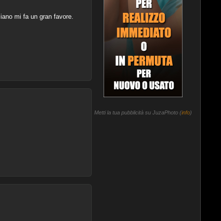
liano mi fa un gran favore.
Metti la tua pubblicità su JuzaPhoto (
info
)