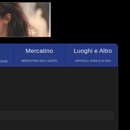
Mercatino
Luoghi e Altro
MERCATINO DELL'USATO
ARTICOLI, #TAG E ALTRO
SSORI