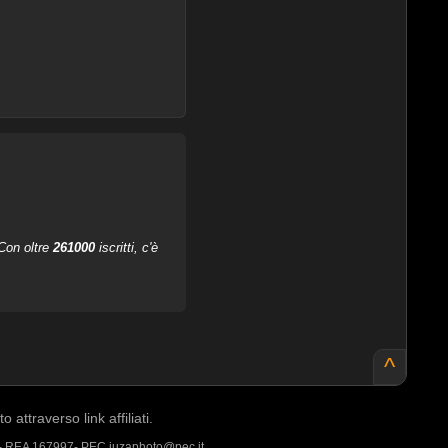
 Con oltre
261000
iscritti, c'è
^
ttraverso link affiliati.
 - REA 167997- PEC juzaphoto@pec.it