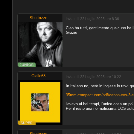
Sbuttazzo
inviato il 22 Luglio 2025 ore 8:36
Ciao ha tutti, gentilmente qualcuno ha i
Grazie
Giallo63
inviato il 22 Luglio 2025 ore 10:22
In Italiano no, però in inglese lo trovi qu
35mm-compact.com/pdf/canon-eos-3-e
l'avevo ai bei tempi, l'unica cosa un po' 
Per il resto una normalissima EOS autofo
Sbuttazzo