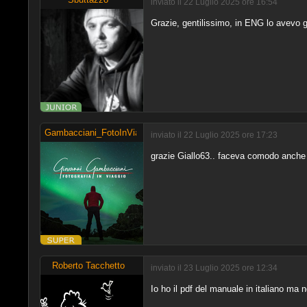
inviato il 22 Luglio 2025 ore 16:54
Grazie, gentilissimo, in ENG lo avevo gi
Gambacciani_FotoInViaggio
inviato il 22 Luglio 2025 ore 17:23
grazie Giallo63.. faceva comodo anche 
Roberto Tacchetto
inviato il 23 Luglio 2025 ore 12:34
Io ho il pdf del manuale in italiano ma 