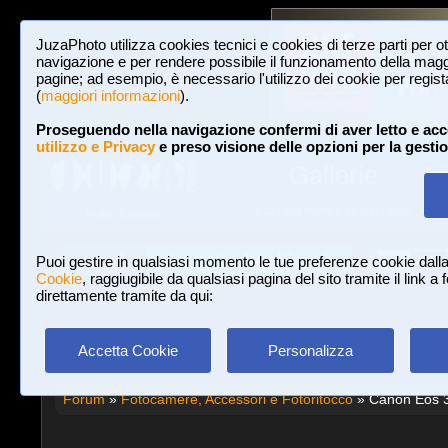
JuzaPhoto utilizza cookies tecnici e cookies di terze parti per o
navigazione e per rendere possibile il funzionamento della maggi
pagine; ad esempio, è necessario l'utilizzo dei cookie per registar
(
maggiori informazioni
).
Proseguendo nella navigazione confermi di aver letto e acc
utilizzo e Privacy
e preso visione delle opzioni per la gesti
Gallerie
3,023,242 FOTO E 16 GALLERIE
HOME E NEWS
Iscriviti a JuzaPhoto!
A
A
Login
Puoi gestire in qualsiasi momento le tue preferenze cookie dall
Cookie
, raggiugibile da qualsiasi pagina del sito tramite il link a
direttamente tramite da qui:
Accetta Cookie
Personalizza
Forum
»
Fotocamere, Accessori e Fotoritocco
» Canon Eos 3 