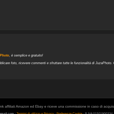
aPhoto
, è semplice e gratuito!
blicare foto, ricevere commenti e sfruttare tutte le funzionalità di JuzaPhoto.
k affiliati Amazon ed Ebay e riceve una commissione in caso di acquisto a
gmail.com
-
Termini di utilizzo e Privacy
-
Preferenze Cookie
- P. IVA 01501900334