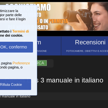
ttimizzare la
or parte delle
si e fare il login
ettato i
Termini di
one dei cookie.
Forum
Recensioni
OK, confermo
FORUM DI DISCUSSIONE
FOTOCAMERE, OBIETTIVI E ACCE
a pagina
?
AIUTO
Preferenze
RICERCA
 fondo pagina, o
Canon Eos 3 manuale in italiano
Rifiuta Cookie
manuale in italiano