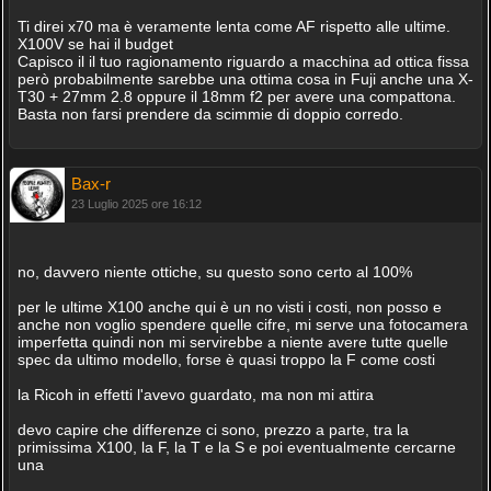
Ti direi x70 ma è veramente lenta come AF rispetto alle ultime.
X100V se hai il budget
Capisco il il tuo ragionamento riguardo a macchina ad ottica fissa
però probabilmente sarebbe una ottima cosa in Fuji anche una X-
T30 + 27mm 2.8 oppure il 18mm f2 per avere una compattona.
Basta non farsi prendere da scimmie di doppio corredo.
Bax-r
23 Luglio 2025 ore 16:12
no, davvero niente ottiche, su questo sono certo al 100%
per le ultime X100 anche qui è un no visti i costi, non posso e
anche non voglio spendere quelle cifre, mi serve una fotocamera
imperfetta quindi non mi servirebbe a niente avere tutte quelle
spec da ultimo modello, forse è quasi troppo la F come costi
la Ricoh in effetti l'avevo guardato, ma non mi attira
devo capire che differenze ci sono, prezzo a parte, tra la
primissima X100, la F, la T e la S e poi eventualmente cercarne
una