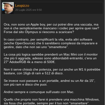
Leopizzo
20 Luglio 2025 ore 9:50
Ora, non sono un Apple boy, per cui potrei dire una vaccata, ma
non è che semplicemente mancano i codec per aprire quei raw?
Forse dal sito Olympus si riescono a scaricare?
In caso contrario, per semplificarti la vita, evita altri software
(anche OpenSource) che ti sarebbero complessi da imparare e
gestire, dato che non sei uno “smanettone”.
La cosa più logica sarebbe prenderti un Mac Mini con il monitor
che più ti aggrada, adesso sono abbordabili entrambi, c'era un
27” AdobeRGB 4k a meno di 500€.
Non ti serve chissà che potenza, per cui anche un M1 ti potrebbe
bastare, con 16gb di ram e 512 di disco.
Se invece vuoi passare a un portatile, andrei su un Air da 15”,
con più ram e disco che puoi.
Andrei sempre e comunque sull'usato con Mac.
Quello che proprio non farei è prendere una macchina Windows,
sia fissa che portatile, sempre per il tuo non “smanettare”.