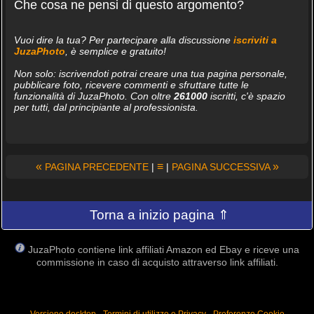
Che cosa ne pensi di questo argomento?
Vuoi dire la tua? Per partecipare alla discussione
iscriviti a
JuzaPhoto
, è semplice e gratuito!
Non solo: iscrivendoti potrai creare una tua pagina personale,
pubblicare foto, ricevere commenti e sfruttare tutte le
funzionalità di JuzaPhoto. Con oltre
261000
iscritti, c'è spazio
per tutti, dal principiante al professionista.
«
≡
»
PAGINA PRECEDENTE
|
|
PAGINA SUCCESSIVA
Torna a inizio pagina ⇑
JuzaPhoto contiene link affiliati Amazon ed Ebay e riceve una
commissione in caso di acquisto attraverso link affiliati.
Versione desktop
-
Termini di utilizzo e Privacy
-
Preferenze Cookie