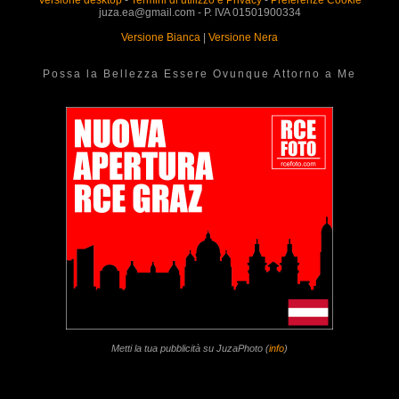
juza.ea@gmail.com - P. IVA 01501900334
Versione Bianca
|
Versione Nera
Possa la Bellezza Essere Ovunque Attorno a Me
Metti la tua pubblicità su JuzaPhoto (
info
)