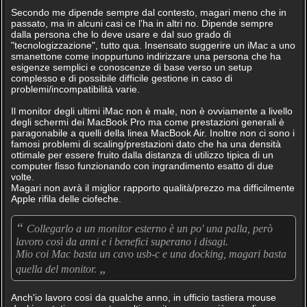
Secondo me dipende sempre dal contesto, magari meno che in
passato, ma in alcuni casi ce l'ha in altri no. Dipende sempre
dalla persona che lo deve usare e dal suo grado di
"tecnologizzazione", tutto qua. Insensato suggerire un iMac a uno
smanettone come inoppurtuno indirizzare una persona che ha
esigenze semplici e conoscenze di base verso un setup
complesso e di possibile difficile gestione in caso di
problemi/incompatibilità varie.
Il monitor degli ultimi iMac non è male, non è ovviamente a livello
degli schermi dei MacBook Pro ma come prestazioni generali è
paragonabile a quelli della linea MacBook Air. Inoltre non ci sono i
famosi problemi di scaling/prestazioni dato che ha una densità
ottimale per essere fruito dalla distanza di utilizzo tipica di un
computer fisso funzionando con ingrandimento esatto di due
volte.
Magari non avrà il miglior rapporto qualità/prezzo ma difficilmente
Apple rifila delle ciofeche.
“
Collegarlo a un monitor esterno è un po' una palla, però
lavoro così da anni e i benefici superano i disagi.
Mio coi Mac basta un cavo usb-c e una docking, magari basta
„
quella del monitor.
Anch'io lavoro così da qualche anno, in ufficio tastiera mouse