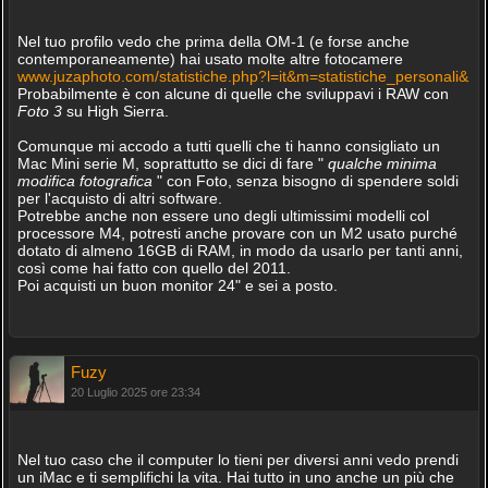
Nel tuo profilo vedo che prima della OM-1 (e forse anche
contemporaneamente) hai usato molte altre fotocamere
www.juzaphoto.com/statistiche.php?l=it&m=statistiche_personali&
Probabilmente è con alcune di quelle che sviluppavi i RAW con
Foto 3
su High Sierra.
Comunque mi accodo a tutti quelli che ti hanno consigliato un
Mac Mini serie M, soprattutto se dici di fare "
qualche minima
modifica fotografica
" con Foto, senza bisogno di spendere soldi
per l'acquisto di altri software.
Potrebbe anche non essere uno degli ultimissimi modelli col
processore M4, potresti anche provare con un M2 usato purché
dotato di almeno 16GB di RAM, in modo da usarlo per tanti anni,
così come hai fatto con quello del 2011.
Poi acquisti un buon monitor 24" e sei a posto.
Fuzy
20 Luglio 2025 ore 23:34
Nel tuo caso che il computer lo tieni per diversi anni vedo prendi
un iMac e ti semplifichi la vita. Hai tutto in uno anche un più che