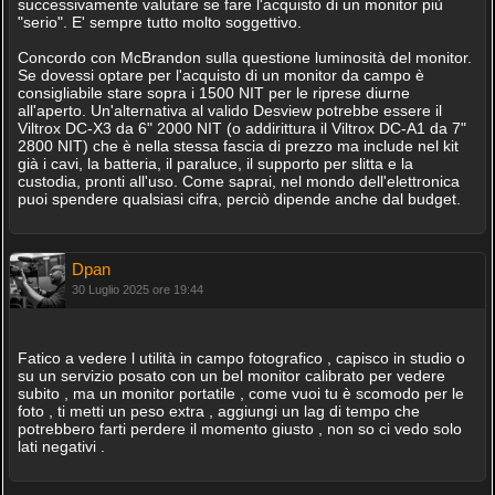
successivamente valutare se fare l'acquisto di un monitor più
"serio". E' sempre tutto molto soggettivo.
Concordo con McBrandon sulla questione luminosità del monitor.
Se dovessi optare per l'acquisto di un monitor da campo è
consigliabile stare sopra i 1500 NIT per le riprese diurne
all'aperto. Un'alternativa al valido Desview potrebbe essere il
Viltrox DC-X3 da 6" 2000 NIT (o addirittura il Viltrox DC-A1 da 7"
2800 NIT) che è nella stessa fascia di prezzo ma include nel kit
già i cavi, la batteria, il paraluce, il supporto per slitta e la
custodia, pronti all'uso. Come saprai, nel mondo dell'elettronica
puoi spendere qualsiasi cifra, perciò dipende anche dal budget.
Dpan
30 Luglio 2025 ore 19:44
Fatico a vedere l utilità in campo fotografico , capisco in studio o
su un servizio posato con un bel monitor calibrato per vedere
subito , ma un monitor portatile , come vuoi tu è scomodo per le
foto , ti metti un peso extra , aggiungi un lag di tempo che
potrebbero farti perdere il momento giusto , non so ci vedo solo
lati negativi .