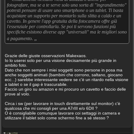
fotografare, ma se a te serve solo una sorta di "ingrandimento"
potresti pensare di usare uno smartphone o un tablet. Ti basta
acquistare un supporto per montarlo sulla slitta a caldo e un
cavetto. In genere l'app gratuita della fotocamera offre già
l'essenziale per controllarla. Se poi ti servono funzioni più
specifiche esistono diverse app "universali" ma le migliori sono
„
a pagamento.
Grazie delle giuste osservazioni Makexaos.
Io lo userei solo per una visione decisamente più grande in
ambito foto.
Dato che non sempre i miei soggetti sono persone in posa ma
anche soggetti animati (bambini che corrono, saltano, giocano
ecc...) sarebbe interessante vedere se c'è un ritardo nella visione
a tablet o se il gap è trascurabile.
Faccio un giro su amazon e mi procuro un cavetto e faccio delle
prove al volo.
Circa i sw (per lavorare in touch direttamente sul monitor) c'è
qualcosa che mi consigli per una A7rIII e/o 6DII ?
O è consigliabile comunque lavorare coi settaggi in camera e
utilizzare il tablet solo come schermo fine a sè stesso ?