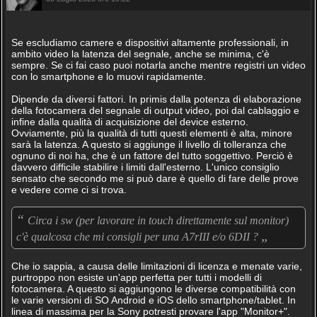
Se escludiamo camere e dispositivi altamente professionali, in
ambito video la latenza del segnale, anche se minima, c'è
sempre. Se ci fai caso puoi notarla anche mentre registri un video
con lo smartphone e lo muovi rapidamente.
Dipende da diversi fattori. In primis dalla potenza di elaborazione
della fotocamera del segnale di output video, poi dal cablaggio e
infine dalla qualità di acquisizione del device esterno.
Ovviamente, più la qualità di tutti questi elementi è alta, minore
sarà la latenza. A questo si aggiunge il livello di tolleranza che
ognuno di noi ha, che è un fattore del tutto soggettivo. Perciò è
davvero difficile stabilire i limiti dall'esterno. L'unico consiglio
sensato che secondo me si può dare è quello di fare delle prove
e vedere come ci si trova.
“
Circa i sw (per lavorare in touch direttamente sul monitor)
„
c'è qualcosa che mi consigli per una A7rIII e/o 6DII ?
Che io sappia, a causa delle limitazioni di licenza e menate varie,
purtroppo non esiste un'app perfetta per tutti i modelli di
fotocamera. A questo si aggiungono le diverse compatibilità con
le varie versioni di SO Android e iOS dello smartphone/tablet. In
linea di massima per la Sony potresti provare l'app "Monitor+".