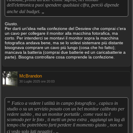
dell'elettronica puoi spendere qualsiasi cifra, perciò dipende
„
anche dal budget.
Giusto.
Per darti un'idea nella confezione del Desview che comprai c'era
un cavo per collegare il monitor alla macchina fotorafica, ma
corto. Per intenderci se montavi il monitor sopra la macchina
fotografica andava bene, ma se lo volevi sistemare più distante
bisognava comprare un cavo più lungo (cosa che ho fatto);
mancava la batteria (comprai due batterie ed un caricabatterie a
parte). Bisogna controllare cosa comprende la confezione.
McBrandon
30 Luglio 2025 ore 20:03
“
Fatico a vedere l utilità in campo fotografico , capisco in
studio o su un servizio posato con un bel monitor calibrato per
vedere subito , ma un monitor portatile , come vuoi tu è
scomodo per le foto , ti metti un peso extra , aggiungi un lag di
tempo che potrebbero farti perdere il momento giusto , non so
„
ci vedo solo lati negativi .