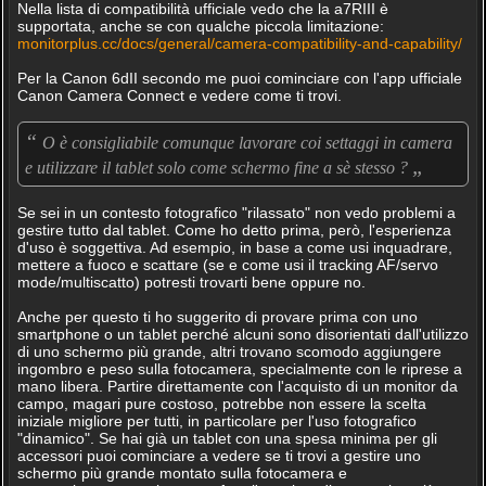
Nella lista di compatibilità ufficiale vedo che la a7RIII è
supportata, anche se con qualche piccola limitazione:
monitorplus.cc/docs/general/camera-compatibility-and-capability/
Per la Canon 6dII secondo me puoi cominciare con l'app ufficiale
Canon Camera Connect e vedere come ti trovi.
“
O è consigliabile comunque lavorare coi settaggi in camera
„
e utilizzare il tablet solo come schermo fine a sè stesso ?
Se sei in un contesto fotografico "rilassato" non vedo problemi a
gestire tutto dal tablet. Come ho detto prima, però, l'esperienza
d'uso è soggettiva. Ad esempio, in base a come usi inquadrare,
mettere a fuoco e scattare (se e come usi il tracking AF/servo
mode/multiscatto) potresti trovarti bene oppure no.
Anche per questo ti ho suggerito di provare prima con uno
smartphone o un tablet perché alcuni sono disorientati dall'utilizzo
di uno schermo più grande, altri trovano scomodo aggiungere
ingombro e peso sulla fotocamera, specialmente con le riprese a
mano libera. Partire direttamente con l'acquisto di un monitor da
campo, magari pure costoso, potrebbe non essere la scelta
iniziale migliore per tutti, in particolare per l'uso fotografico
"dinamico". Se hai già un tablet con una spesa minima per gli
accessori puoi cominciare a vedere se ti trovi a gestire uno
schermo più grande montato sulla fotocamera e