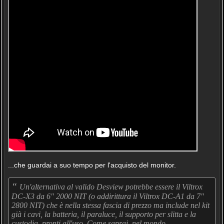
...che guardai a suo tempo per l'acquisto del monitor.
“
Un'alternativa al valido Desview potrebbe essere il Viltrox
DC-X3 da 6" 2000 NIT (o addirittura il Viltrox DC-A1 da 7"
2800 NIT) che è nella stessa fascia di prezzo ma include nel kit
già i cavi, la batteria, il paraluce, il supporto per slitta e la
custodia, pronti all'uso. Come saprai, nel mondo