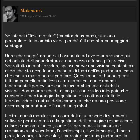
Makexaos
30 Luglio 2025 ore 3:37
Se intendi i "field monitor" (monitor da campo), si usano
generalmente in ambito video perché è lì che offrono maggiori
vantaggi.
Uno schermo più grande di base aiuta ad avere una visione più
dettagliata dell'inquadratura e una messa a fuoco più precisa.
Soprattutto in ambito video, spesso serve una visione contestuale
di ciò che sta accadendo anche al di fuori dell'inquadratura, cosa
che con un mirino non si può fare. Questi monitor hanno quasi
tutti un pannello antiriflesso e un paraluce, due elementi
fondamentali per evitare che la luce ambientale disturbi la
visione. Hanno una scheda di acquisizione video integrata che
consente il monitoraggio, la gestione e la cattura di tutte le
funzioni video in output della camera anche da una posizione
diversa oppure durante l'uso di un gimbal.
Inoltre, questi monitor sono corredati di una serie di strumenti
software per il controllo e la gestione dell'immagine (esposizione,
colore e messa a fuoco), come l'istogramma - luminanza e
crominanza - il waveform, l'oscilloscopio, il vettorscopio, il focus
peak, lo zebra, il false color, i marcatori per le inquadrature, la