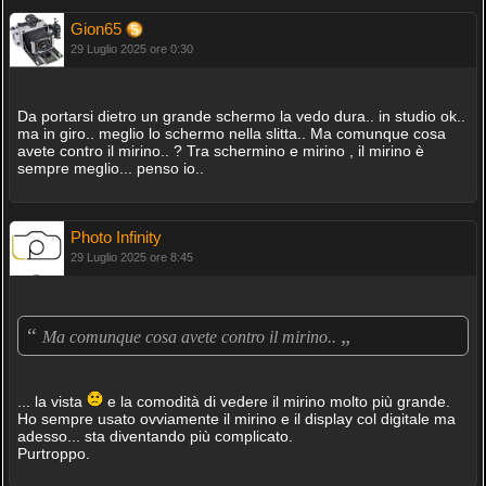
Gion65
29 Luglio 2025 ore 0:30
Da portarsi dietro un grande schermo la vedo dura.. in studio ok..
ma in giro.. meglio lo schermo nella slitta.. Ma comunque cosa
avete contro il mirino.. ? Tra schermino e mirino , il mirino è
sempre meglio... penso io..
Photo Infinity
29 Luglio 2025 ore 8:45
“
„
Ma comunque cosa avete contro il mirino..
... la vista
e la comodità di vedere il mirino molto più grande.
Ho sempre usato ovviamente il mirino e il display col digitale ma
adesso... sta diventando più complicato.
Purtroppo.