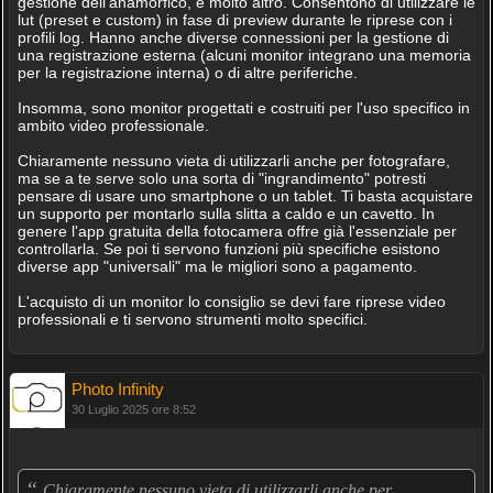
gestione dell'anamorfico, e molto altro. Consentono di utilizzare le
lut (preset e custom) in fase di preview durante le riprese con i
profili log. Hanno anche diverse connessioni per la gestione di
una registrazione esterna (alcuni monitor integrano una memoria
per la registrazione interna) o di altre periferiche.
Insomma, sono monitor progettati e costruiti per l'uso specifico in
ambito video professionale.
Chiaramente nessuno vieta di utilizzarli anche per fotografare,
ma se a te serve solo una sorta di "ingrandimento" potresti
pensare di usare uno smartphone o un tablet. Ti basta acquistare
un supporto per montarlo sulla slitta a caldo e un cavetto. In
genere l'app gratuita della fotocamera offre già l'essenziale per
controllarla. Se poi ti servono funzioni più specifiche esistono
diverse app "universali" ma le migliori sono a pagamento.
L'acquisto di un monitor lo consiglio se devi fare riprese video
professionali e ti servono strumenti molto specifici.
Photo Infinity
30 Luglio 2025 ore 8:52
“
Chiaramente nessuno vieta di utilizzarli anche per