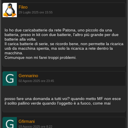
Fileo
29 Luglio 2025 ore 15:55
Io ho due caricabatterie da rete Patona, uno piccolo da una
batteria, preso in kit con due batterie, l'altro più grande per due
batterie alla volta.
Il carica batterie di serie, se ricordo bene, non permette la ricarica
usb da macchina spenta, ma solo la ricarica a rete dentro la
macchina.
Comunque non mi farei troppi problemi.
Gennarino
02 Agosto 2025 ore 23:45
posso fare una domanda a tutti voi? quando metto MF non esce
il solito pallino verde quando l'oggetto è a fuoco, come mai
Gfirmani
03 Agosto 2025 ore 8:22