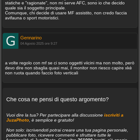
statiche e "ragionate", non mi serve AFC, sono io che decido
quale sia il soggetto principale.
Comunque, chi decide di usare MF assistito, non credo faccia
avifauna o sport motoristici.
Gennarino
04 Agosto 2025 ore 9:27
a volte regolo con mf se ci sono oggetti viicini ma non molto, però
devo dire non sbaglia quasi mai, il monitor non riesco capire xkè
non ruota quando faccio foto verticali
Che cosa ne pensi di questo argomento?
Vuoi dire la tua? Per partecipare alla discussione
iscriviti a
JuzaPhoto
, è semplice e gratuito!
Non solo: iscrivendoti potrai creare una tua pagina personale,
pubblicare foto, ricevere commenti e sfruttare tutte le
funzionalità di JuzaPhoto. Con oltre
261000
iscritti, c'è spazio