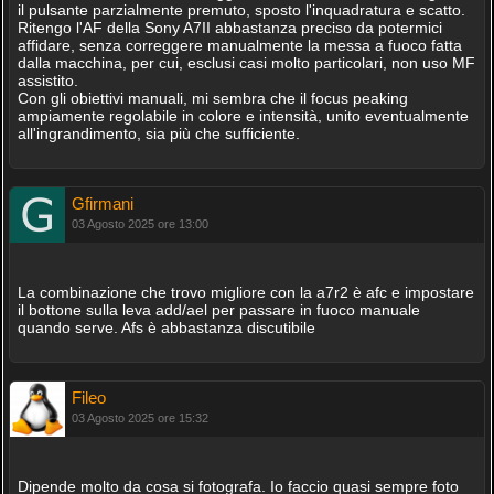
il pulsante parzialmente premuto, sposto l'inquadratura e scatto.
Ritengo l'AF della Sony A7II abbastanza preciso da potermici
affidare, senza correggere manualmente la messa a fuoco fatta
dalla macchina, per cui, esclusi casi molto particolari, non uso MF
assistito.
Con gli obiettivi manuali, mi sembra che il focus peaking
ampiamente regolabile in colore e intensità, unito eventualmente
all'ingrandimento, sia più che sufficiente.
Gfirmani
03 Agosto 2025 ore 13:00
La combinazione che trovo migliore con la a7r2 è afc e impostare
il bottone sulla leva add/ael per passare in fuoco manuale
quando serve. Afs è abbastanza discutibile
Fileo
03 Agosto 2025 ore 15:32
Dipende molto da cosa si fotografa. Io faccio quasi sempre foto