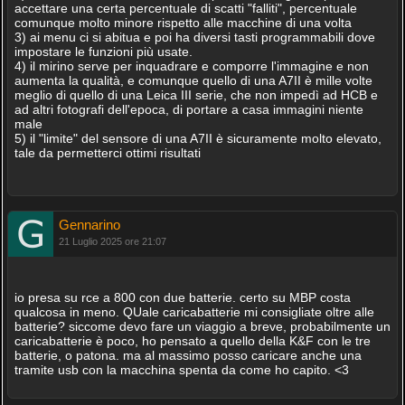
accettare una certa percentuale di scatti "falliti", percentuale
comunque molto minore rispetto alle macchine di una volta
3) ai menu ci si abitua e poi ha diversi tasti programmabili dove
impostare le funzioni più usate.
4) il mirino serve per inquadrare e comporre l'immagine e non
aumenta la qualità, e comunque quello di una A7II è mille volte
meglio di quello di una Leica III serie, che non impedì ad HCB e
ad altri fotografi dell'epoca, di portare a casa immagini niente
male
5) il "limite" del sensore di una A7II è sicuramente molto elevato,
tale da permetterci ottimi risultati
Gennarino
21 Luglio 2025 ore 21:07
io presa su rce a 800 con due batterie. certo su MBP costa
qualcosa in meno. QUale caricabatterie mi consigliate oltre alle
batterie? siccome devo fare un viaggio a breve, probabilmente un
caricabatterie è poco, ho pensato a quello della K&F con le tre
batterie, o patona. ma al massimo posso caricare anche una
tramite usb con la macchina spenta da come ho capito. <3