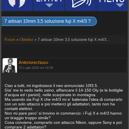
7 artisan 10mm 3,5 soluzione fuji X m4/3 ?
Forum
»
Obiettivi
» 7 artisan 10mm 3,5 soluzione fuji X m4/3...
Anteriorechiuso
03 Luglio 2025 ore 18:39
Ciao a tutti, mi ingolosisce il neo annunciato 10f3.5.
Gia' me lo vedo nello zaino, affiancare il 14-150 Oly (e le bottiglie
d'acqua ed i panini), nelle scarpinate in montagna.
Ma usando sia Fuji X che m4/3 mi e' balenata l'idea di comprarlo
con un solo attacco e poi metterci gli adattatori, tanto non ha
contatti elettrici.
Non mi pare pero' si trovino in commercio: i Fuji X e m4/3 hanno
un tiraggio troppo simile?
Cosa conviene, comprarlo con attacco Nikon, oppure Sony e poi
comprare 2 adattatori?