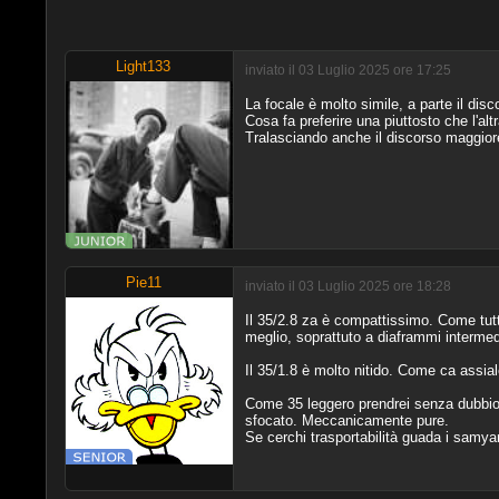
Light133
inviato il 03 Luglio 2025 ore 17:25
La focale è molto simile, a parte il dis
Cosa fa preferire una piuttosto che l'alt
Tralasciando anche il discorso maggiore 
Pie11
inviato il 03 Luglio 2025 ore 18:28
Il 35/2.8 za è compattissimo. Come tutta 
meglio, soprattuto a diaframmi intermed
Il 35/1.8 è molto nitido. Come ca assial
Come 35 leggero prendrei senza dubbio 
sfocato. Meccanicamente pure.
Se cerchi trasportabilità guada i samya