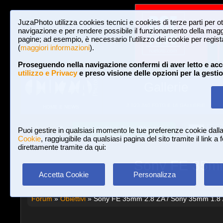
JuzaPhoto utilizza cookies tecnici e cookies di terze parti per o
navigazione e per rendere possibile il funzionamento della maggi
pagine; ad esempio, è necessario l'utilizzo dei cookie per registar
(
maggiori informazioni
).
Proseguendo nella navigazione confermi di aver letto e acc
utilizzo e Privacy
e preso visione delle opzioni per la gesti
Gallerie
3,023,340 FOTO E 16 GALLERIE
HOME E NEWS
Iscriviti a JuzaPhoto!
A
A
Login
Puoi gestire in qualsiasi momento le tue preferenze cookie dall
Cookie
, raggiugibile da qualsiasi pagina del sito tramite il link a
direttamente tramite da qui:
Sony FE 35mm
Accetta Cookie
Personalizza
Forum
»
Obiettivi
» Sony FE 35mm 2.8 ZA / Sony 35mm 1.8 /