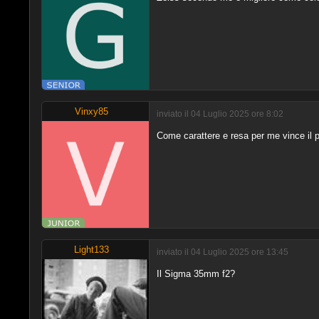
Vinxy85
inviato il 04 Luglio 2025 ore 8:02
Come carattere e resa per me vince il 
Light133
inviato il 04 Luglio 2025 ore 13:45
Il Sigma 35mm f2?