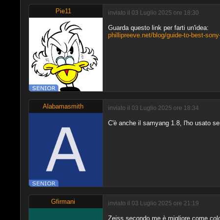
Pie11
inviato il 03 Luglio 2025 ore 18:30
Guarda questo link per farti un'idea:
phillipreeve.net/blog/guide-to-best-son
Alabamasmith
inviato il 03 Luglio 2025 ore 18:34
C'è anche il samyang 1.8, l'ho usato se
Gfirmani
inviato il 03 Luglio 2025 ore 21:19
Zeiss secondo me è migliore come colo