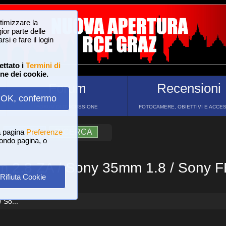
ttimizzare la
or parte delle
si e fare il login
ettato i
Termini di
one dei cookie.
Forum
Recensioni
OK, confermo
FORUM DI DISCUSSIONE
FOTOCAMERE, OBIETTIVI E ACCE
a pagina
?
AIUTO
Preferenze
RICERCA
 fondo pagina, o
 2.8 ZA / Sony 35mm 1.8 / Sony 
Rifiuta Cookie
 So...