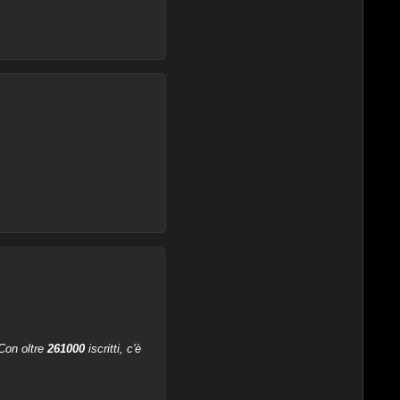
 Con oltre
261000
iscritti, c'è