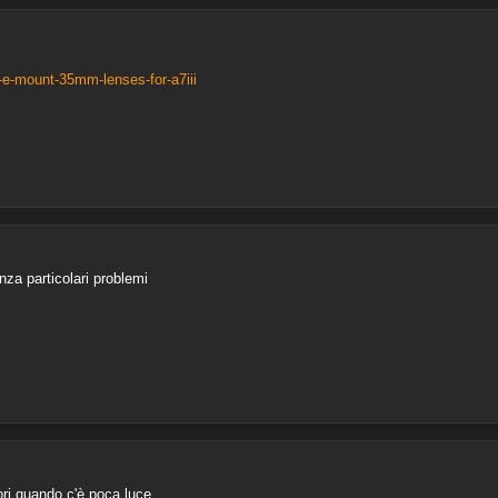
y-e-mount-35mm-lenses-for-a7iii
nza particolari problemi
ri quando c'è poca luce