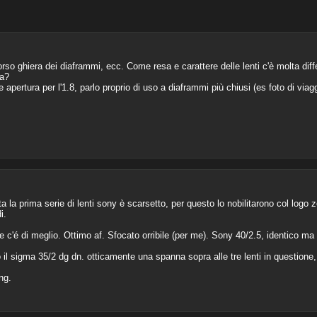
corso ghiera dei diaframmi, ecc. Come resa e carattere delle lenti c'è molta dif
ra?
apertura per l'1.8, parlo proprio di uso a diaframmi più chiusi (es foto di viag
la prima serie di lenti sony è scarsetto, per questo lo nobilitarono col logo zei
i.
e c'é di meglio. Ottimo af. Sfocato orribile (per me). Sony 40/2.5, identico ma
il sigma 35/2 dg dn. otticamente una spanna sopra alle tre lenti in question
ng.