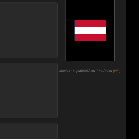
Metti la tua pubblicità su JuzaPhoto (
info
)