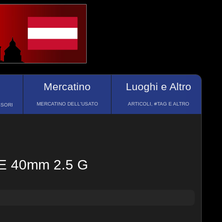
Mercatino
Luoghi e Altro
MERCATINO DELL'USATO
ARTICOLI, #TAG E ALTRO
SSORI
FE 40mm 2.5 G