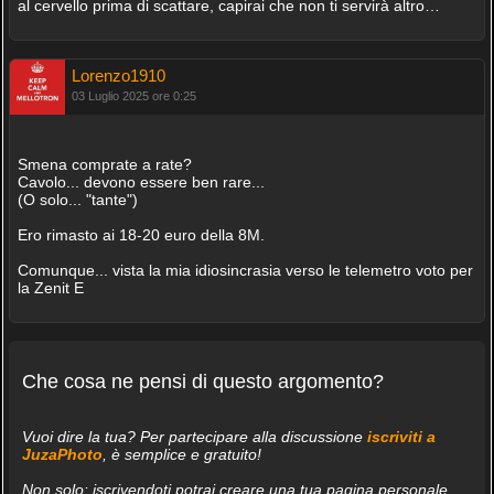
al cervello prima di scattare, capirai che non ti servirà altro…
Lorenzo1910
03 Luglio 2025 ore 0:25
Smena comprate a rate?
Cavolo... devono essere ben rare...
(O solo... "tante")
Ero rimasto ai 18-20 euro della 8M.
Comunque... vista la mia idiosincrasia verso le telemetro voto per
la Zenit E
Che cosa ne pensi di questo argomento?
Vuoi dire la tua? Per partecipare alla discussione
iscriviti a
JuzaPhoto
, è semplice e gratuito!
Non solo: iscrivendoti potrai creare una tua pagina personale,