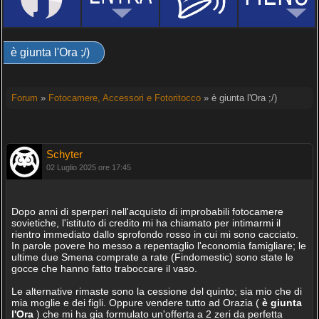
è giunta l'Ora ;/)
Forum
»
Fotocamere, Accessori e Fotoritocco
» è giunta l'Ora ;/)
Schyter
02 Luglio 2025 ore 17:45
Dopo anni di sperperi nell'acquisto di improbabili fotocamere
sovietiche, l'istituto di credito mi ha chiamato per intimarmi il
rientro immediato dallo sprofondo rosso in cui mi sono cacciato.
In parole povere ho messo a repentaglio l'economia famigliare; le
ultime due Smena comprate a rate (Findomestic) sono state le
gocce che hanno fatto traboccare il vaso.
Le alternative rimaste sono la cessione del quinto; sia mio che di
mia moglie e dei figli. Oppure vendere tutto ad Orazia (
è giunta
l'Ora
) che mi ha gia formulato un'offerta a 2 zeri da perfetta