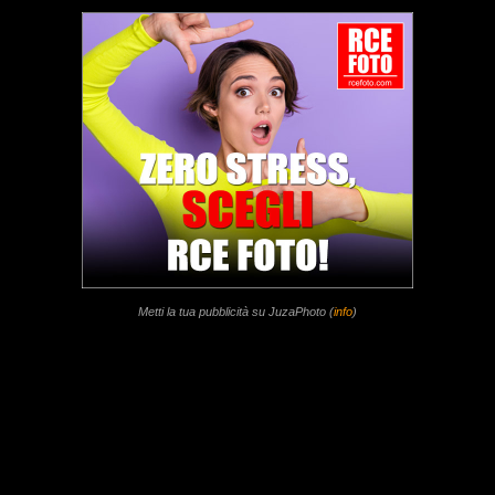
Metti la tua pubblicità su JuzaPhoto (
info
)