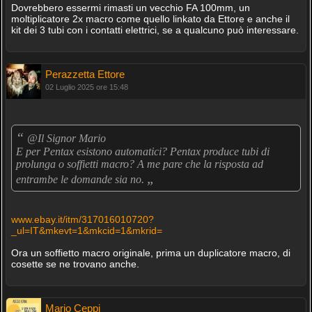
Dovrebbero essermi rimasti un vecchio FA 100mm, un
moltiplicatore 2x macro come quello linkato da Ettore e anche il
kit dei 3 tubi con i contatti elettrici, se a qualcuno può interessare.
Perazzetta Ettore
02 Luglio 2025 ore 15:48
“
@Il Signor Mario
E per Pentax esistono automatici? Pentax produce tubi di
prolunga o soffietti macro? A me pare che la risposta ad
„
entrambe le domande sia no.
www.ebay.it/itm/317016010720?
_ul=IT&mkevt=1&mkcid=1&mkrid=
Ora un soffietto macro originale, prima un duplicatore macro, di
cosette se ne trovano anche.
Mario Ceppi