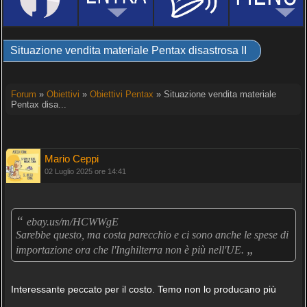
Situazione vendita materiale Pentax disastrosa II
Forum
»
Obiettivi
»
Obiettivi Pentax
» Situazione vendita materiale
Pentax disa...
Mario Ceppi
02 Luglio 2025 ore 14:41
“
ebay.us/m/HCWWgE
Sarebbe questo, ma costa parecchio e ci sono anche le spese di
„
importazione ora che l'Inghilterra non è più nell'UE.
Interessante peccato per il costo. Temo non lo producano più