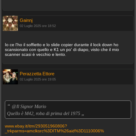
Gainnj
02 Luglio 2025 ore 18:52
Io ce l'ho il soffietto e lo slide copier durante il lock down ho
scansionato con quello e K1 un po' di diapo, visto che il mio
scanner scasi è vecchio e lento.
Perazzetta Ettore
02 Luglio 2025 ore 19:05
“
@Il Signor Mario
„
Quello è M42, roba di prima del 1975
www.ebay.it/itm/293051960806?
_trkparms=amclksrc%3DITM%26aid%3D1110006%