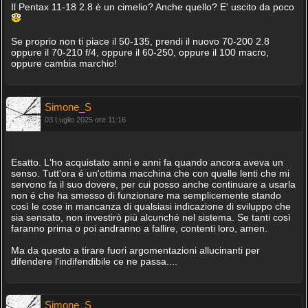
Il Pentax 11-18 2.8 è un cimelio? Anche quello? E' uscito da poco
Se proprio non ti piace il 50-135, prendi il nuovo 70-200 2.8
oppure il 70-210 f/4, oppure il 60-250, oppure il 100 macro,
oppure cambia marchio!
Simone_S
03 Luglio 2025 ore 11:16
Esatto. L'ho acquistato anni e anni fa quando ancora aveva un
senso. Tutt'ora é un'ottima macchina che con quelle lenti che mi
servono fa il suo dovere, per cui posso anche continuare a usarla
non é che ha smesso di funzionare ma semplicemente stando
così le cose in mancanza di qualsiasi indicazione di sviluppo che
sia sensato, non investirò più alcunché nel sistema. Se tanti così
faranno prima o poi andranno a fallire, contenti loro, amen.
Ma da questo a tirare fuori argomentazioni allucinanti per
difendere l'indifendibile ce ne passa....
Simone_S