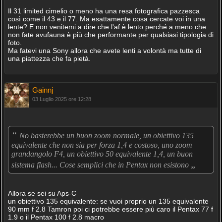
Il 31 limited cimelio o meno ha una resa fotografica pazzesca
così come il 43 e il 77. Ma esattamente cosa cercate voi in una
lente? E non venitemi a dire che l'af è lento perché a meno che
non fate avufauna è più che performante per qualsiasi tipologia di
foto.
Ma fatevi una Sony allora che avete lenti a volontà ma tutte di
una piattezza che fa pietà.
Gainnj
03 Luglio 2025 ore 12:28
“
No basterebbe un buon zoom normale, un obiettivo 135
equivalente che non sia per forza 1,4 e costoso, uno zoom
grandangolo F4, un obiettivo 50 equivalente 1,4, un buon
„
sistema flash... Cose semplici che in Pentax non esistono
Allora se sei su Aps-C
un obiettivo 135 equivalente: se vuoi proprio un 135 equivalente
90 mm f 2.8 Tamron poi ci potrebbe essere più caro il Pentax 77 f
1.9 o il Pentax 100 f 2.8 macro