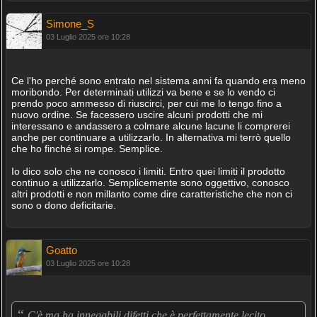
Simone_S
03 Luglio 2025 ore 10:28
Ce l'ho perché sono entrato nel sistema anni fa quando era meno
moribondo. Per determinati utilizzi va bene e se lo vendo ci
prendo poco ammesso di riuscirci, per cui me lo tengo fino a
nuovo ordine. Se facessero uscire alcuni prodotti che mi
interessano e andassero a colmare alcune lacune li comprerei
anche per continuare a utilizzarlo. In alternativa mi terrò quello
che ho finché si rompe. Semplice.
Io dico solo che ne conosco i limiti. Entro quei limiti il prodotto
continuo a utilizzarlo. Semplicemente sono oggettivo, conosco
altri prodotti e non millanto come dire caratteristiche che non ci
sono o dono deficitarie.
Goatto
03 Luglio 2025 ore 10:28
“
C'è ma ha innegabili difetti che è perfettamente lecito