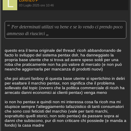
03 Luglio 2025 ore 10:46
“
Per determinati utilizzi va bene e se lo vendo ci prendo poco
„
ammesso di riuscirci
questo era il tema originale del thread: ricoh abbandonando de
facto lo sviluppo del sistema pentax dslr, ha danneggiato la
propria base utente che si trova ad avere speso soldi per una
roba che praticamente non ha più valore di mercato (e non può
neanche aggiornarla per mancanza di prodotti nuovi)
che poi alcuni fanboy di questa base utente si spertichino in deliri
per esaltare il marchio pentax, non significa che il problema
sollevato dal topic (ovvero che la politica commerciale di ricoh ha
arrecato danni economici ai clienti pentax) venga meno
io non ho pentax e quindi non mi interessa cosa fa ricoh ma mi
stupisce sempre l'atteggiamento tafazzistico di tanti consumatori
che sono così feticisti del marchio (vale per tanti marchi,
soprattutto quelli storici, non solo pentax) da passare sopra ai
danni che subiscono, pur di non criticare chi possiede (e manda a
fondo) la casa madre