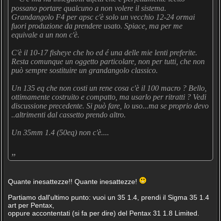
possano portare qualcuno a non volere il sistema.
Grandangolo F4 per apsc c'è solo un vecchio 12-24 ormai
fuori produzione da prendere usato. Spiace, ma per me
equivale a un non c'è.
C'è il 10-17 fisheye che ho ed é una delle mie lenti preferite.
Resta comunque un oggetto particolare, non per tutti, che non
può sempre sostituire un grandangolo classico.
Un 135 eq che non costi un rene cosa c'è il 100 macro ? Bello,
ottimamente costruito e compatto, ma usarlo per ritratti ? Vedi
discussione precedente. Si può fare, lo uso...ma se proprio devo
..altrimenti dal cassetto prendo altro.
Un 35mm 1.4 (50eq) non c'è....
„
Quante inesattezze!! Quante inesattezze!
Partiamo dall'ultimo punto: vuoi un 35 1.4, prendi il Sigma 35 1.4
art per Pentax,
oppure accontentati (si fa per dire) del Pentax 31 1.8 Limited.