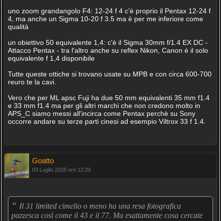
uno zoom grandangolo F4: 12-24 f 4 c'è proprio il Pentax 12-24 f
4, ma anche un Sigma 10-20 f 3.5 ma è per me inferiore come
qualità
un obiettivo 50 equivalente 1,4: c'è il Sigma 30mm f/1.4 EX DC -
Attacco Pentax - tra l'altro anche su reflex Nikon, Canon è il solo
equivalente f 1,4 disponibile
Tutte queste ottiche si trovano usate su MPB e con circa 600-700
reuro te la cavi.
Vero che per ML apsc Fuji ha due 50 mm equivalenti 35 mm f1.4
e 33 mm f1.4 ma per gli altri marchi che non credono molto in
APS_C siamo messi all'incirca come Pentax perchè su Sony
occorre andare su terze parti cinesi ad esempio Viltrox 33 f 1.4.
Goatto
03 Luglio 2025 ore 12:29
“
Il 31 limited cimelio o meno ha una resa fotografica
pazzesca così come il 43 e il 77. Ma esattamente cosa cercate