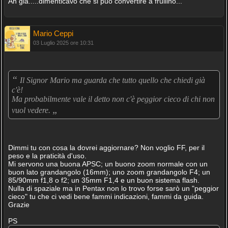
Ah già.....dimenticavo che si può convertire a frullino...
Mario Ceppi
03 Luglio 2025 ore 10:31
“
Il Signor Mario ma guarda che tutto quello che chiedi già
c'è!
Ma probabilmente vale il detto non c'è peggior cieco di chi non
„
vuol vedere.
Dimmi tu con cosa la dovrei aggiornare? Non voglio FF, per il
peso e la praticità d'uso.
Mi servono una buona APSC; un buono zoom normale con un
buon lato grandangolo (16mm); uno zoom grandangolo F4; un
85/90mm f1,8 o f2; un 35mm F1,4 e un buon sistema flash.
Nulla di spaziale ma in Pentax non lo trovo forse sarò un "peggior
cieco" tu che ci vedi bene fammi indicazioni, fammi da guida.
Grazie
PS