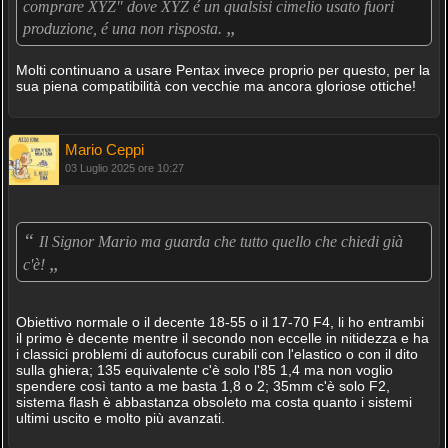
comprare XYZ" dove XYZ é un qualsisi cimelio usato fuori
„
produzione, é una non risposta.
Molti continuano a usare Pentax invece proprio per questo, per la
sua piena compatibilità con vecchie ma ancora gloriose ottiche!
Mario Ceppi
03 Luglio 2025 ore 10:27
“
Il Signor Mario ma guarda che tutto quello che chiedi già
„
c'è!
Obiettivo normale o il decente 18-55 o il 17-70 F4, li ho entrambi
il primo è decente mentre il secondo non eccelle in nitidezza e ha
i classici problemi di autofocus curabili con l'elastico o con il dito
sulla ghiera; 135 equivalente c'è solo l'85 1,4 ma non voglio
spendere così tanto a me basta 1,8 o 2; 35mm c'è solo F2,
sistema flash è abbastanza obsoleto ma costa quanto i sistemi
ultimi uscito e molto più avanzati.