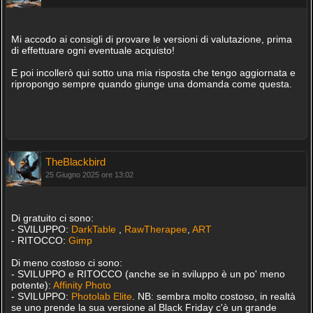
Mi accodo ai consigli di provare le versioni di valutazione, prima
di effettuare ogni eventuale acquisto!
E poi incollerò qui sotto una mia risposta che tengo aggiornata e
ripropongo sempre quando giunge una domanda come questa.
TheBlackbird
25 Giugno 2025 ore 13:02
Di gratuito ci sono:
- SVILUPPO:
DarkTable
,
RawTherapee
,
ART
- RITOCCO:
Gimp
Di meno costoso ci sono:
- SVILUPPO e RITOCCO (anche se in sviluppo è un po' meno
potente):
Affinity Photo
- SVILUPPO:
Photolab Elite
. NB: sembra molto costoso, in realtà
se uno prende la sua versione al Black Friday c'è un grande