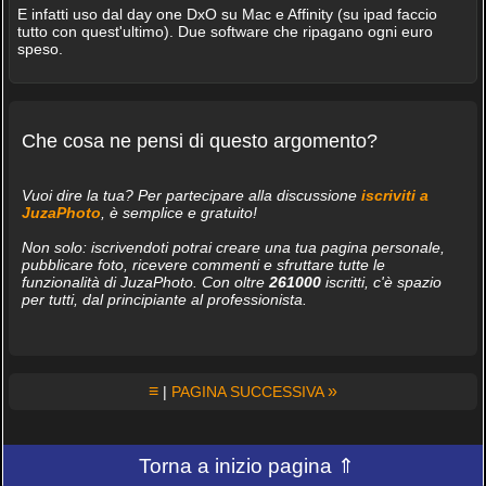
E infatti uso dal day one DxO su Mac e Affinity (su ipad faccio
tutto con quest'ultimo). Due software che ripagano ogni euro
speso.
Che cosa ne pensi di questo argomento?
Vuoi dire la tua? Per partecipare alla discussione
iscriviti a
JuzaPhoto
, è semplice e gratuito!
Non solo: iscrivendoti potrai creare una tua pagina personale,
pubblicare foto, ricevere commenti e sfruttare tutte le
funzionalità di JuzaPhoto. Con oltre
261000
iscritti, c'è spazio
per tutti, dal principiante al professionista.
≡
»
|
PAGINA SUCCESSIVA
Torna a inizio pagina ⇑