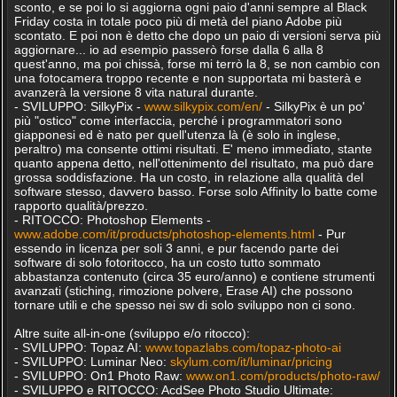
sconto, e se poi lo si aggiorna ogni paio d'anni sempre al Black
Friday costa in totale poco più di metà del piano Adobe più
scontato. E poi non è detto che dopo un paio di versioni serva più
aggiornare... io ad esempio passerò forse dalla 6 alla 8
quest'anno, ma poi chissà, forse mi terrò la 8, se non cambio con
una fotocamera troppo recente e non supportata mi basterà e
avanzerà la versione 8 vita natural durante.
- SVILUPPO: SilkyPix -
www.silkypix.com/en/
- SilkyPix è un po'
più "ostico" come interfaccia, perché i programmatori sono
giapponesi ed è nato per quell'utenza là (è solo in inglese,
peraltro) ma consente ottimi risultati. E' meno immediato, stante
quanto appena detto, nell'ottenimento del risultato, ma può dare
grossa soddisfazione. Ha un costo, in relazione alla qualità del
software stesso, davvero basso. Forse solo Affinity lo batte come
rapporto qualità/prezzo.
- RITOCCO: Photoshop Elements -
www.adobe.com/it/products/photoshop-elements.html
- Pur
essendo in licenza per soli 3 anni, e pur facendo parte dei
software di solo fotoritocco, ha un costo tutto sommato
abbastanza contenuto (circa 35 euro/anno) e contiene strumenti
avanzati (stiching, rimozione polvere, Erase AI) che possono
tornare utili e che spesso nei sw di solo sviluppo non ci sono.
Altre suite all-in-one (sviluppo e/o ritocco):
- SVILUPPO: Topaz AI:
www.topazlabs.com/topaz-photo-ai
- SVILUPPO: Luminar Neo:
skylum.com/it/luminar/pricing
- SVILUPPO: On1 Photo Raw:
www.on1.com/products/photo-raw/
- SVILUPPO e RITOCCO: AcdSee Photo Studio Ultimate: