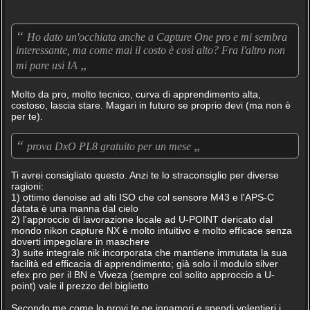
“
Ho dato un'occhiata anche a Capture One pro e mi sembra
interessante, ma come mai il costo è così alto? Fra l'altro non
„
mi pare usi IA
Molto da pro, molto tecnico, curva di apprendimento alta,
costoso, lascia stare. Magari in futuro se proprio devi (ma non è
per te).
“
„
prova DxO PL8 gratuito per un mese
Ti avrei consigliato questo. Anzi te lo straconsiglio per diverse
ragioni:
1) ottimo denoise ad alti ISO che col sensore M43 e l'APS-C
datata è una manna dal cielo
2) l'approccio di lavorazione locale ad U-POINT dericato dal
mondo nikon capture NX è molto intuitivo e molto efficace senza
doverti impegolare in maschere
3) suite integrale nik incorporata che mantiene immutata la sua
facilità ed efficacia di apprendimento; già solo il modulo silver
efex pro per il BN e Viveza (sempre col solito approccio a U-
point) vale il prezzo del biglietto
Secondo me come lo provi te ne innamori e spendi volentieri i