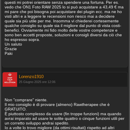
questi mi potrei orientare senza spendere una fortuna. Per es.
vedo che ON1 Foto RAW 2025 lo si può acquistare a 43,49 € ma
mi pare che poi bisogna poi acquistare dei plugin ecc. ma ne ho
visti altri e a leggere le recensioni non riesco mai a decidere
quale sia più utile per me. Insomma vi chiederei cortesemente
qualche consiglio su quale sia il migliore dal punto di vista costi-
benefici. Ovviamente mi fido molto delle vostre competenze e
sono ben accetti proposte, soluzioni e consigli diversi da ciò che
ho espresso sopra.
Un saluto
Grazie
Paki
Lorenzo1910
25 Giugno 2025 ore 12:06
Non "comprare" niente.
Il mio consiglio è di provare (almeno) Rawtherapee che è
GRATUITO.
È piuttosto complesso da usare (fin troppe funzioni) ma quando
avrai imparato ad usare le solite quattro o cinque funzioni utili per
un corretto sviluppo andrai spedito.
Io a volte lo trovo migliore (da ottimi risultati) rispetto ad altri