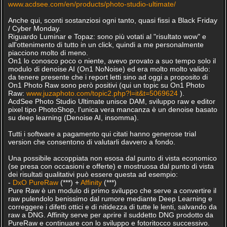
www.acdsee.com/en/products/photo-studio-ultimate/
Anche qui, sconti sostanziosi ogni tanto, quasi fissi a Black Friday
/ Cyber Monday.
Riguardo Luminar e Topaz: sono più votati al "risultato wow" e
all'ottenimento di tutto in un click, quindi a me personalmente
piacciono molto di meno.
On1 lo conosco poco o niente, avevo provato a suo tempo solo il
modulo di denoise AI (On1 NoNoise) ed era molto molto valido:
da tenere presente che i report letti sino ad oggi a proposito di
On1 Photo Raw sono però positivi (qui un topic su On1 Photo
Raw:
www.juzaphoto.com/topic2.php?l=it&t=5069624
).
AcdSee Photo Studio Ultimate unisce DAM, sviluppo raw e editor
pixel tipo PhotoShop, l'unica vera mancanza è un denoise basato
su deep learning (Denoise AI, insomma).
Tutti i software a pagamento qui citati hanno generose trial
version che consentono di valutarli davvero a fondo.
Una possibile accoppiata non esosa dal punto di vista economico
(se presa con occasioni e offerte) e mostruosa dal punto di vista
dei risultati qualitativi può essere questa ad esempio:
-
DxO PureRaw
(***) +
Affinity
(***)
Pure Raw è un modulo di primo sviluppo che serve a convertire il
raw pulendolo benissimo dal rumore mediante Deep Learning e
correggere i difetti ottici e di nitidezza di tutte le lenti, salvando da
raw a DNG. Affinity serve per aprire il suddetto DNG prodotto da
PureRaw e continuare con lo sviluppo e fotoritocco successivo.