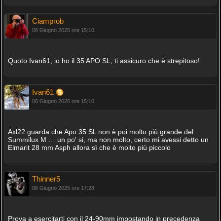
Ciamprob
06 Giugno 2025 ore 15:10
Quoto Ivan61, io ho il 35 APO SL, ti assicuro che è strepitoso!
Ivan61
06 Giugno 2025 ore 15:10
Axl22 guarda che Apo 35 SL non è poi molto più grande del
Summilux M … un po' si, ma non molto, certo mi avessi detto un
Elmarit 28 mm Asph allora sì che è molto più piccolo
Thinner5
06 Giugno 2025 ore 17:28
Prova a esercitarti con il 24-90mm impostando in precedenza