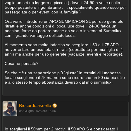
voglio un set up leggero e piccolo ( dove il 24-90 a volte risulta
troppo pesante e ingombrante . . . specialmente quando esco per
passeggiate o per eventi con la famiglia )
Ora vorrei introdurre un APO SUMMICRON SL per uso generale,
ritratti e anche condizioni di poca luce dove il 24-90 fatica un
pochino; forse da portare anche da solo o insieme al Summilux
con il grande vantaggio dell'autofocus.
Al momento sono molto indeciso se scegliere il 50 o il 75 APO . .
ne vorrei fare un uso totale, ritratti (soprattutto per mia figlia di 4
anni) ma anche per uso generale (vacanze, eventi e reportage).
Cosa ne pensate?
So che c'è una separazione più “giusta” in termini di lunghezza
focale scegliendo il 75 ma non sono sicuro che un 50 sia più utile
e allo stesso tempo abbastanza diverso dal mio summilux.
Riccardo.asselta
05 Giugno 2025 ore 15:56
Io sceglierei il 50mm per 2 motivi. Il 50 APO S è considerato il