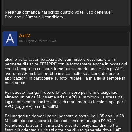
Nella tua domanda hai scritto quattro volte "uso generale".
Direi che il 50mm è il candidato.
Axl22
06 Giugno 2025 ore 11:48
alcune volte la compattezza del summilux è essenziale e mi
permette di uscire SEMPRE con la fotocamera anche in occasioni
con la famiglia in cui sarei forse più scomodo anche con gli APO.
avere un AF mi faciliterebbe invece molto su alcune di queste
applicazioni, in particolare su foto "rubate " a mia figlia sempre in
movimento .
Per questo ritengo l' ideale far convivere per le mie esigenze
almeno un ottica M insieme ad un APO summicron, la scelta più
logica mi sembra inoltre quella di mantenere la focale lunga per l'
APO (leggi AF) e corta sull'M.
Poi magari un domani potrei pensare a sostituire il 35 con un 28
M piuttosto che lasciare tutto così e inserire magari l'APO21
(vendendo lo zoom) . . ma ad ora sento l'esigenza di un altro
fisso più oriented su ritratti oltre che di uso generale dove l' AF