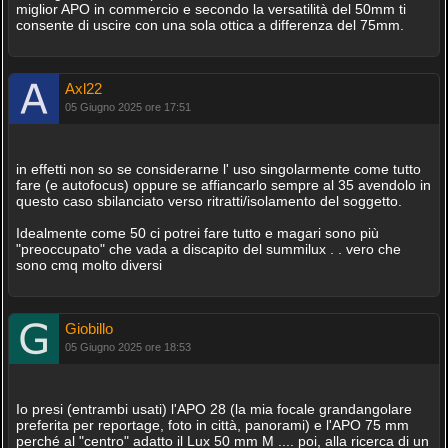
miglior APO in commercio e secondo la versatilità del 50mm ti
consente di uscire con una sola ottica a differenza del 75mm.
Axl22
05 Giugno 2025 ore 17:51
in effetti non so se considerarne l' uso singolarmente come tutto
fare (e autofocus) oppure se affiancarlo sempre al 35 avendolo in
questo caso sbilanciato verso ritratti/isolamento del soggetto.
Idealmente come 50 ci potrei fare tutto e magari sono più
"preoccupato" che vada a discapito del summilux . . vero che
sono cmq molto diversi
Giobillo
05 Giugno 2025 ore 18:53
Io presi (entrambi usati) l'APO 28 (la mia focale grandangolare
preferita per reportage, foto in città, panorami) e l'APO 75 mm
perché al "centro" adatto il Lux 50 mm M .... poi, alla ricerca di un