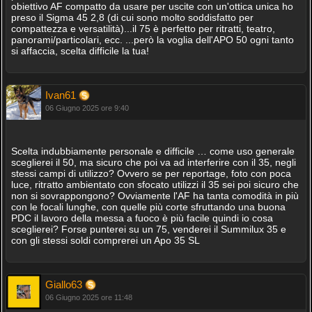
obiettivo AF compatto da usare per uscite con un'ottica unica ho
preso il Sigma 45 2,8 (di cui sono molto soddisfatto per
compattezza e versatilità)...il 75 è perfetto per ritratti, teatro,
panorami/particolari, ecc. ...però la voglia dell'APO 50 ogni tanto
si affaccia, scelta difficile la tua!
Ivan61
06 Giugno 2025 ore 9:40
Scelta indubbiamente personale e difficile … come uso generale
sceglierei il 50, ma sicuro che poi va ad interferire con il 35, negli
stessi campi di utilizzo? Ovvero se per reportage, foto con poca
luce, ritratto ambientato con sfocato utilizzi il 35 sei poi sicuro che
non si sovrappongono? Ovviamente l'AF ha tanta comodità in più
con le focali lunghe, con quelle più corte sfruttando una buona
PDC il lavoro della messa a fuoco è più facile quindi io cosa
sceglierei? Forse punterei su un 75, venderei il Summilux 35 e
con gli stessi soldi comprerei un Apo 35 SL
Giallo63
06 Giugno 2025 ore 11:48