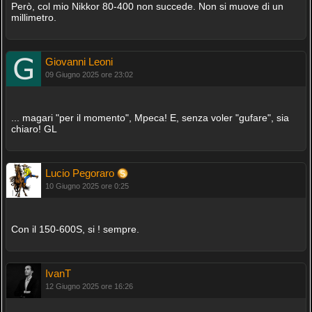
Però, col mio Nikkor 80-400 non succede. Non si muove di un
millimetro.
Giovanni Leoni
09 Giugno 2025 ore 23:02
... magari "per il momento", Mpeca! E, senza voler "gufare", sia
chiaro! GL
Lucio Pegoraro
10 Giugno 2025 ore 0:25
Con il 150-600S, si ! sempre.
IvanT
12 Giugno 2025 ore 16:26