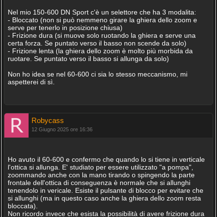
Nel mio 150-600 DN Sport c'è un selettore che ha 3 modalita:
- Bloccato (non si può nemmeno girare la ghiera dello zoom e
serve per tenerlo in posizione chiusa)
- Frizione dura (si muove solo ruotando la ghiera e serve una
certa forza. Se puntato verso il basso non scende da solo)
- Frizione lenta (la ghiera dello zoom è molto più morbida da
ruotare. Se puntato verso il basso si allunga da solo)
Non ho idea se nel 60-600 ci sia lo stesso meccanismo, mi
aspetterei di sì.
Robycass
12 Giugno 2025 ore 16:36
Ho avuto il 60-600 e confermo che quando lo si tiene in verticale
l'ottica si allunga. E' studiato per essere utilizzato "a pompa",
zoommando anche con la mano tirando o spingendo la parte
frontale dell'ottica di conseguenza è normale che si allunghi
tenendolo in vericale. Esiste il pulsante di blocco per evitare che
si allunghi (ma in questo caso anche la ghiera dello zoom resta
bloccata).
Non ricordo invece che esista la possibilità di avere frizione dura