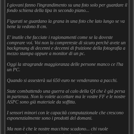
I giovani fanno l'ingrandimento su una foto solo per guardare il
fondo schiena della tipa in secondo piano...
Figurati se guardano la grana in una foto che lato lungo se va
bene la vedono 8 cm.
E' inutile che facciate i ragionamenti come se la doveste
comprare voi. Voi non la comprereste di sicuro perchè avete un
backgroung di decenni e decenni di fruizione della fotografia a
mezzo stampa oppure a monitor di un pc.
Oggi la stragrande maggioranza delle persone manco ce l'ha
un PC.
Quando si assesterà sui 650 euro ne venderanno a pacchi.
State combattendo una guerra al calo della QI che è già persa
in partenza. Non lo volete accettare ma le vostre FF e le nostre
ASPC sono già materiale da soffitta.
I sensori minori con le capacità computazionale che crescono
esponenzialmente sono i prodotti del domani.
Ma non è che le nostre macchine scadono... chi vuole