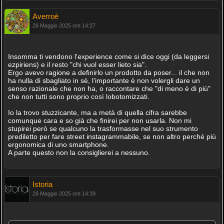
Averroè
26 Maggio 2025 ore 14:27
Insomma ti vendono l'experience come si dice oggi (da leggersi
ezpiriens) e il resto "chi vuol esser lieto sia".
Ergo avevo ragione a definirlo un prodotto da poser... il che non
ha nulla di sbagliato in sè, l'importante è non volergli dare un
senso razionale che non ha, o raccontare che "di meno è di più"
che non tutti sono proprio così lobotomizzati.
Io la trovo stuzzicante, ma a metà di quella cifra sarebbe
comunque cara e so già che finirei per non usarla. Non mi
stupirei però se qualcuno la trasformasse nel suo strumento
prediletto per fare street instagrammabile, se non altro perché più
ergonomica di uno smartphone.
A parte questo non la consiglierei a nessuno.
Istoria
26 Maggio 2025 ore 14:39