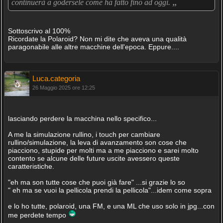
„
continuerà a godersele come ha fatto fino ad oggi.
Sottoscrivo al 100%
Ricordate la Polaroid? Non mi dite che aveva una qualità
paragonabile alle altre macchine dell'epoca. Eppure....
Luca.categoria
26 Maggio 2025 ore 12:25
lasciando perdere la macchina nello specifico...
A me la simulazione rullino, i touch per cambiare
rullino/simulazione, la leva di avanzamento son cose che
piacciono, stupide per molti ma a me piacciono e sarei molto
contento se alcune delle future uscite avessero queste
caratteristiche.
"eh ma son tutte cose che puoi già fare" ...si grazie lo so
" eh ma se vuoi la pellicola prendi la pellicola"...idem come sopra
e lo ho tutte, polaroid, una FM, e una ML che uso solo in jpg...con
me perdete tempo