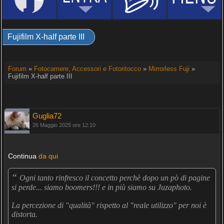
Fujifilm X-half parte III
Forum
»
Fotocamere, Accessori e Fotoritocco
»
Mirrorless Fuji
»
Fujifilm X-half parte III
Guglia72
26 Maggio 2025 ore 12:10
Continua
da qui
“
Ogni tanto rinfresco il concetto perchè dopo un pò di pagine
si perde... siamo boomers!!! e in più siamo su Juzaphoto.
La percezione di "qualità" rispetto al "reale utilizzo" per noi è
distorta.