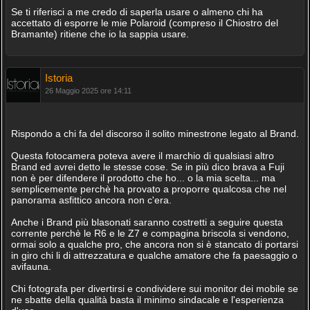
Se ti riferisci a me credo di saperla usare o almeno chi ha
accettato di esporre le mie Polaroid (compreso il Chiostro del
Bramante) ritiene che io la sappia usare.
Istoria
26 Maggio 2025 ore 14:11
Rispondo a chi fa del discorso il solito minestrone legato al Brand.
Questa fotocamera poteva avere il marchio di qualsiasi altro
Brand ed avrei detto le stesse cose. Se in più dico brava a Fuji
non è per difendere il prodotto che ho... o la mia scelta... ma
semplicemente perchè ha provato a proporre qualcosa che nel
panorama asfittico ancora non c'era.
Anche i Brand più blasonati saranno costretti a seguire questa
corrente perchè le R6 e le Z7 e compagina briscola si vendono,
ormai solo a qualche pro, che ancora non si è stancato di portarsi
in giro chi li di attrezzatura e qualche amatore che fa paesaggio o
avifauna.
Chi fotografa per divertirsi e condividere sui monitor dei mobile se
ne sbatte della qualità basta il minimo sindacale e l'esperienza