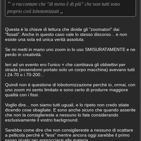
“
o raccontare che "di meno è di più" che non tutti sono
„
proprio così lobotomizzati
Questa è la chiave di lettura che divide gli "zoomatori" dai
"fissati". Anche in questo caso vale lo stesso discorso... e non
esiste una sola ed unica verità assoluta.
Se mi metti in mano uno zoom io lo uso SMISURATAMENTE e ne
perdo in creatività.
Ieri ad un evento ero l'unico × che cambiava gli obbiettivi per
strada (essendomi portato solo un corpo macchina) avevano tutti
i 24-70 o i 70-200...
Quindi non è questione di lobotomizzazione perchè io, ormai, con
uno zoom mi sento limitato e sono certo di produrre maggiore
qualità con i fissi.
Voglio dire... non siamo tutti uguali, e lo ripeto non credo stiate
dicendo cose sbagliate. E sono anche sicuro che quando asserite
che non la consigliereste a nessuno lo fate considerando
esclusivamente il vostro background.
Sarebbe come dire che non consigliereste a nessuno di scattare
a pellicola perchè è "less" mentre ancora oggi sarebbe il primo
passo giusto per approcciarsi alla materia.