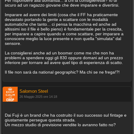
Per rispondere alla domanda... a chi la consigliereste? Io di
sicuro ad un ragazzo giovane che deve imparare e divertirsi.
Imparare ad avere dei limiti (cosa che il FF ha praticamente
devastato portando la gente a scattare con le modalità
automatiche che tanto... ci pensa la macchina ed anche ad
altissimi iso il file è bello pieno) è fondamentale per la crescita,
per imparare a capire quando e come scattare, per imparare a
conoscere meglio la luce presente e non quella "simulata" dal
sensore.
La consiglierei anche ad un boomer come me che non ha
problemi a spendere oggi gli 830 oppure domani ad un prezzo
inferiore per tornare ad avere quel tipo di esperienza di scatto.
Il file non sarà da national geographic? Ma chi se ne frega!?!
Salomon Steel
26 Maggio 2025 ore 14:18
Dai Fuji è un brand che ha costruito il suo successo sul fintage e
giustamente persegue questa strada.
Un mezzo studio di previsione vendite lo avranno fatto no?