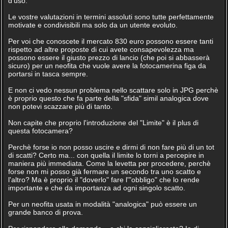
d'uso.
Le vostre valutazioni in termini assoluti sono tutte perfettamente
motivate e condivisibili ma solo da un utente evoluto.
Per voi che conoscete il mercato 830 euro possono essere tanti
rispetto ad altre proposte di cui avete consapevolezza ma
possono essere il giusto prezzo di lancio (che poi si abbasserà
sicuro) per un neofita che vuole avere la fotocamerina figa da
portarsi in tasca sempre.
E non ci vedo nessun problema nello scattare solo in JPG perchè
è proprio questo che fa parte della "sfida" simil analogica dove
non potevi scazzare più di tanto.
Non capite che proprio l'introduzione del "Limite" è il plus di
questa fotocamera?
Perchè forse io non posso uscire e dirmi di non fare più di un tot
di scatti? Certo ma... con quella il limite lo torni a percepire in
maniera più immediata. Come la levetta per procedere, perchè
forse non mi posso già fermare un secondo tra uno scatto e
l'altro? Ma è proprio il "doverlo" fare l'"obbligo" che lo rende
importante e che da importanza ad ogni singolo scatto.
Per un neofita usata in modalità "analogica" può essere un
grande banco di prova.