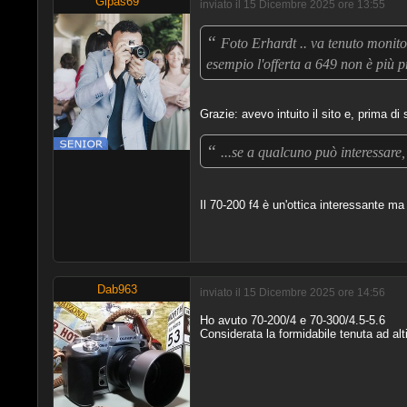
Gipas69
inviato il 15 Dicembre 2025 ore 13:55
“
Foto Erhardt .. va tenuto monit
esempio l'offerta a 649 non è più p
Grazie: avevo intuito il sito e, prima di 
“
...se a qualcuno può interessare,
Il 70-200 f4 è un'ottica interessante m
Dab963
inviato il 15 Dicembre 2025 ore 14:56
Ho avuto 70-200/4 e 70-300/4.5-5.6
Considerata la formidabile tenuta ad alt