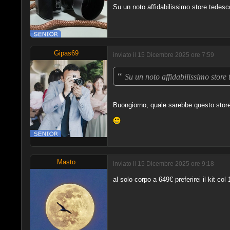
Su un noto affidabilissimo store tedesc
Gipas69
inviato il 15 Dicembre 2025 ore 7:59
“
Su un noto affidabilissimo store
Buongiorno, quale sarebbe questo stor
Masto
inviato il 15 Dicembre 2025 ore 9:18
al solo corpo a 649€ preferirei il kit c