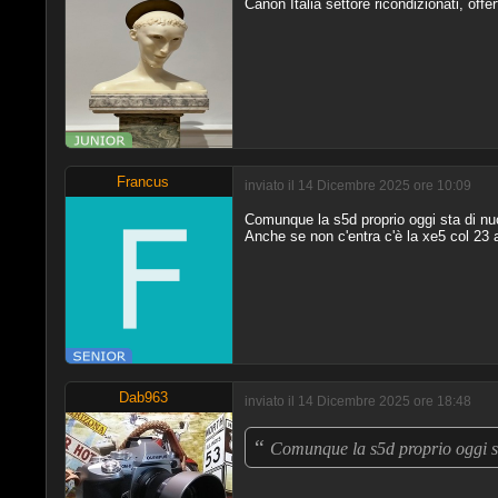
Canon Italia settore ricondizionati, off
Francus
inviato il 14 Dicembre 2025 ore 10:09
Comunque la s5d proprio oggi sta di n
Anche se non c'entra c'è la xe5 col 23
Dab963
inviato il 14 Dicembre 2025 ore 18:48
“
Comunque la s5d proprio oggi s