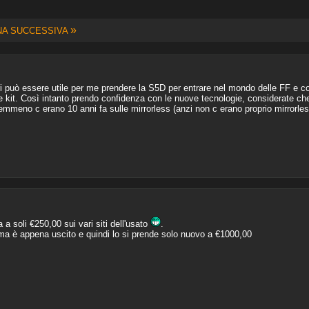
»
NA SUCCESSIVA
ri può essere utile per me prendere la S5D per entrare nel mondo delle FF e con
le kit. Così intanto prendo confidenza con le nuove tecnologie, considerate c
emmeno c erano 10 anni fa sulle mirrorless (anzi non c erano proprio mirrorles
a a soli €250,00 sui vari siti dell'usato
.
a è appena uscito e quindi lo si prende solo nuovo a €1000,00