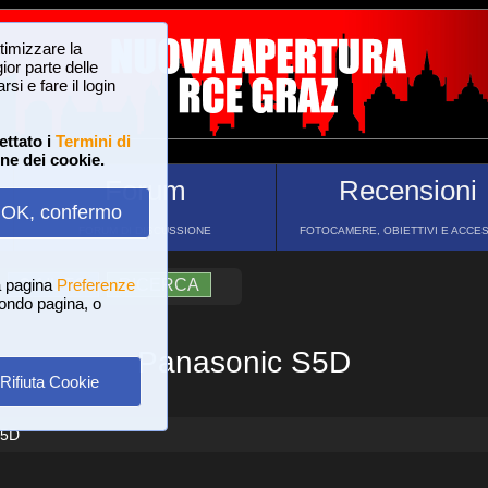
ttimizzare la
or parte delle
si e fare il login
ettato i
Termini di
one dei cookie.
Forum
Recensioni
OK, confermo
FORUM DI DISCUSSIONE
FOTOCAMERE, OBIETTIVI E ACCE
a pagina
?
AIUTO
Preferenze
RICERCA
 fondo pagina, o
Panasonic S5D
Rifiuta Cookie
S5D