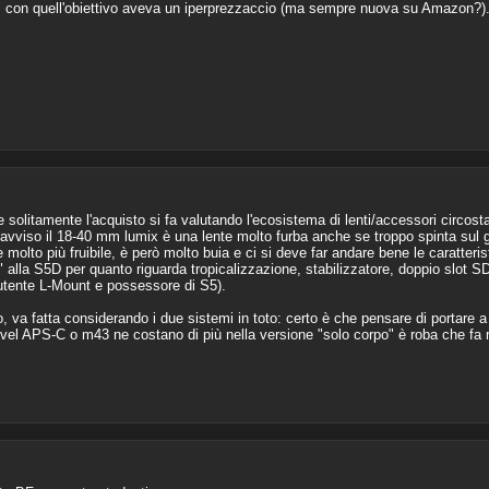
con quell'obiettivo aveva un iperprezzaccio (ma sempre nuova su Amazon?)
 solitamente l'acquisto si fa valutando l'ecosistema di lenti/accessori circosta
avviso il 18-40 mm lumix è una lente molto furba anche se troppo spinta sul g
molto più fruibile, è però molto buia e ci si deve far andare bene le caratteri
" alla S5D per quanto riguarda tropicalizzazione, stabilizzatore, doppio slot 
a utente L-Mount e possessore di S5).
, va fatta considerando i due sistemi in toto: certo è che pensare di portare 
el APS-C o m43 ne costano di più nella versione "solo corpo" è roba che fa rif