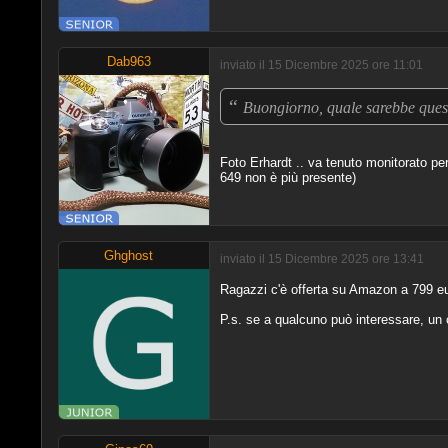
Dab963
inviato il 15 Dicembre 2025 ore 11:01
“
Buongiorno, quale sarebbe quest
Foto Erhardt .. va tenuto monitorato pe
649 non è più presente)
Ghghost
inviato il 15 Dicembre 2025 ore 13:41
Ragazzi c'è offerta su Amazon a 799 eu
P.s. se a qualcuno può interessare, un c