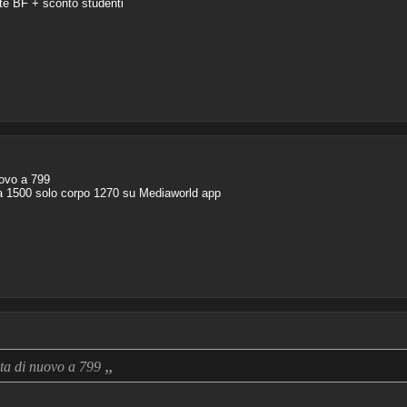
erte BF + sconto studenti
uovo a 799
 a 1500 solo corpo 1270 su Mediaworld app
„
ta di nuovo a 799