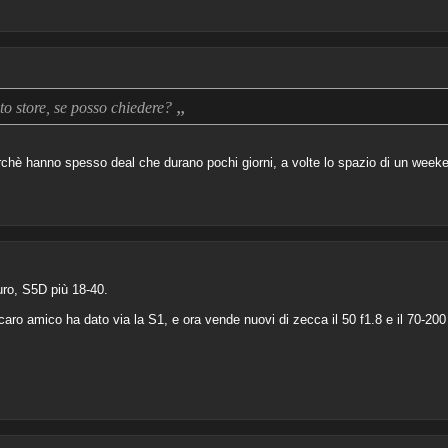
„
o store, se posso chiedere?
rchè hanno spesso deal che durano pochi giorni, a volte lo spazio di un weeke
ro, S5D più 18-40.
aro amico ha dato via la S1, e ora vende nuovi di zecca il 50 f1.8 e il 70-200