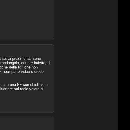
.
nte: ai prezzi citati sono
randangolo, corta e buietta, di
stiche della RP che non
SD , comparto video e credo
a casa una FF con obiettivo a
lettere sul reale valore di