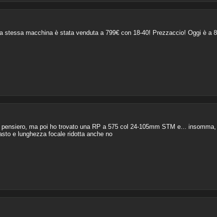
 la stessa macchina è stata venduta a 799€ con 18-40! Prezzaccio! Oggi è a 
un pensiero, ma poi ho trovato una RP a 575 col 24-105mm STM e... insomma,
asto e lunghezza focale ridotta anche no