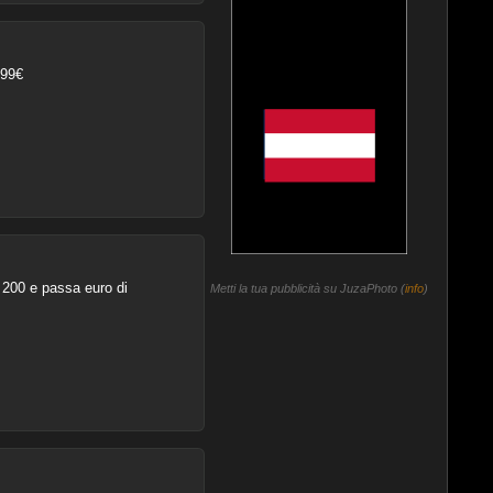
899€
 200 e passa euro di
Metti la tua pubblicità su JuzaPhoto (
info
)