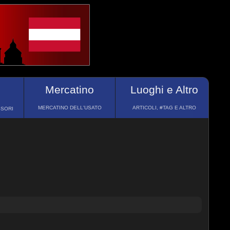
Mercatino
Luoghi e Altro
MERCATINO DELL'USATO
ARTICOLI, #TAG E ALTRO
SSORI