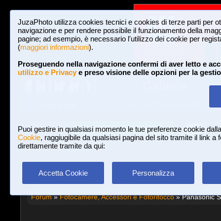
JuzaPhoto utilizza cookies tecnici e cookies di terze parti per o
navigazione e per rendere possibile il funzionamento della maggi
pagine; ad esempio, è necessario l'utilizzo dei cookie per registar
(
maggiori informazioni
).
Proseguendo nella navigazione confermi di aver letto e acc
utilizzo e Privacy
e preso visione delle opzioni per la gesti
Gallerie
3,023,340 FOTO E 16 GALLERIE
HOME E NEWS
Iscriviti a JuzaPhoto!
A
A
Login
Puoi gestire in qualsiasi momento le tue preferenze cookie dall
Cookie
, raggiugibile da qualsiasi pagina del sito tramite il link a
direttamente tramite da qui:
Accetta Cookie
Personalizza
Forum
»
Fotocamere, Accessori e Fotoritocco
» Panasonic 