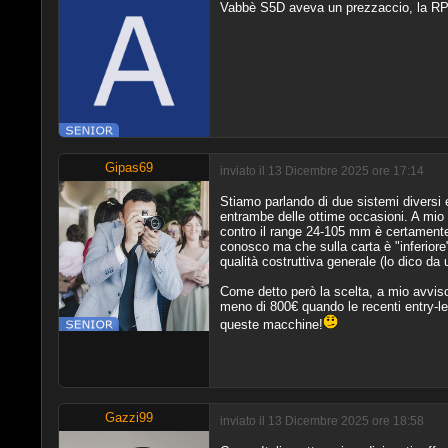
Vabbè S5D aveva un prezzaccio, la RP 
Gipas69
inviato il 13 Dicembre 2025 ore 17:14
Stiamo parlando di due sistemi diversi e
entrambe delle ottime occasioni. A mio 
contro il range 24-105 mm è certamente 
conosco ma che sulla carta è "inferiore
qualità costruttiva generale (lo dico d
Come detto però la scelta, a mio avviso
meno di 800€ quando le recenti entry-lev
queste macchine!
Gazzi99
inviato il 13 Dicembre 2025 ore 18:58