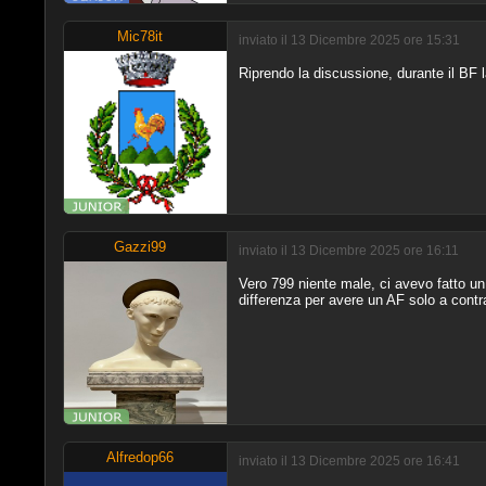
Mic78it
inviato il 13 Dicembre 2025 ore 15:31
Riprendo la discussione, durante il BF
Gazzi99
inviato il 13 Dicembre 2025 ore 16:11
Vero 799 niente male, ci avevo fatto 
differenza per avere un AF solo a contr
Alfredop66
inviato il 13 Dicembre 2025 ore 16:41