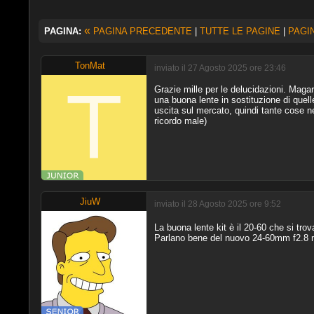
«
PAGINA:
PAGINA PRECEDENTE
|
TUTTE LE PAGINE
|
PAGI
TonMat
inviato il 27 Agosto 2025 ore 23:46
Grazie mille per le delucidazioni. Maga
una buona lente in sostituzione di quel
uscita sul mercato, quindi tante cose n
ricordo male)
JiuW
inviato il 28 Agosto 2025 ore 9:52
La buona lente kit è il 20-60 che si trov
Parlano bene del nuovo 24-60mm f2.8 m