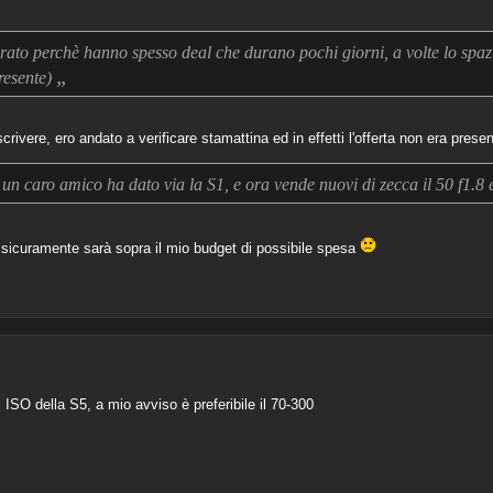
orato perchè hanno spesso deal che durano pochi giorni, a volte lo spa
„
resente)
scrivere, ero andato a verificare stamattina ed in effetti l'offerta non era presen
 un caro amico ha dato via la S1, e ora vende nuovi di zecca il 50 f1.8 
a sicuramente sarà sopra il mio budget di possibile spesa
i ISO della S5, a mio avviso è preferibile il 70-300