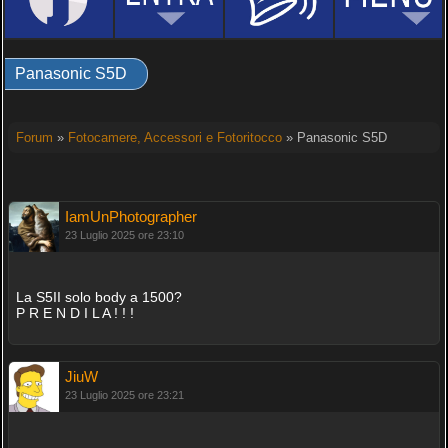
Panasonic S5D
Forum
»
Fotocamere, Accessori e Fotoritocco
» Panasonic S5D
IamUnPhotographer
23 Luglio 2025 ore 23:10
La S5II solo body a 1500?
P R E N D I L A ! ! !
JiuW
23 Luglio 2025 ore 23:21