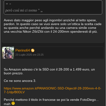
“
"
„
però così mi ci sveno "
Avevo dato maggior peso agli ingombri anziché al tetto spese,
pardon. In questo caso se vuoi avere solo un'ottica la scelta cade
su questa anche perché andando su una camera simile come
una vecchia Nikon Z6i/Z6ii con il 24-200mm spenderesti di più.
Pierino64
23 Luglio 2025 ore 23:25
Su Amazon adesso c'è la S5D con il 28-200 a 1.499 euro, un
buon prezzo.
Ce ne sono ancora 3.
https://www.amazon.it/PANASONIC-S5D-Objectif-28-200mm-4-0-
7-1/dp/B0DLV
Perché mettono il titolo in francese se poi la vende FotoDiego...
mah