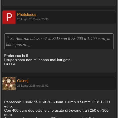
Photoludus
23 Luglio 2025 ore 23:36
“
Su Amazon adesso c'è la S5D con il 28-200 a 1.499 euro, un
„
buon prezzo.
Preferisco la II
I superzoom non mi hanno mai intrigato.
Grazie
Gainnj
23 Luglio 2025 ore 23:52
Panasonic Lumix S5 II kit 20-60mm + lumix s 50mm F1.8 1.899
euro.
Con 400 euro due ottiche che usate si trovano tra i 250 e i 300
euro.