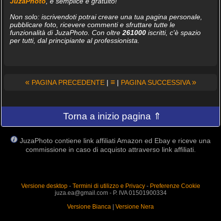
JuzaPhoto
, è semplice e gratuito!
Non solo: iscrivendoti potrai creare una tua pagina personale,
pubblicare foto, ricevere commenti e sfruttare tutte le
funzionalità di JuzaPhoto. Con oltre
261000
iscritti, c'è spazio
per tutti, dal principiante al professionista.
«
≡
»
PAGINA PRECEDENTE
|
|
PAGINA SUCCESSIVA
Torna a inizio pagina ⇑
JuzaPhoto contiene link affiliati Amazon ed Ebay e riceve una
commissione in caso di acquisto attraverso link affiliati.
Versione desktop
-
Termini di utilizzo e Privacy
-
Preferenze Cookie
juza.ea@gmail.com - P. IVA 01501900334
Versione Bianca
|
Versione Nera