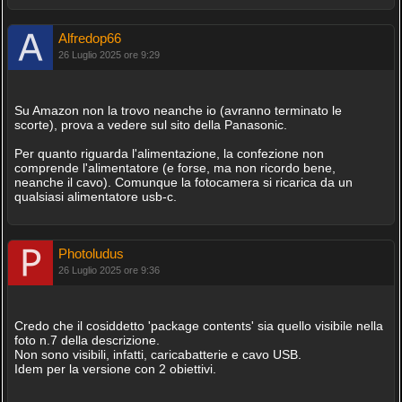
Alfredop66
26 Luglio 2025 ore 9:29
Su Amazon non la trovo neanche io (avranno terminato le
scorte), prova a vedere sul sito della Panasonic.
Per quanto riguarda l'alimentazione, la confezione non
comprende l'alimentatore (e forse, ma non ricordo bene,
neanche il cavo). Comunque la fotocamera si ricarica da un
qualsiasi alimentatore usb-c.
Photoludus
26 Luglio 2025 ore 9:36
Credo che il cosiddetto 'package contents' sia quello visibile nella
foto n.7 della descrizione.
Non sono visibili, infatti, caricabatterie e cavo USB.
Idem per la versione con 2 obiettivi.