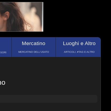
Mercatino
Luoghi e Altro
MERCATINO DELL'USATO
ARTICOLI, #TAG E ALTRO
SSORI
no