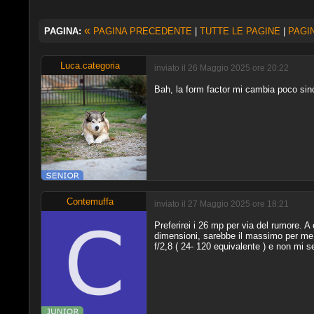
«
PAGINA:
PAGINA PRECEDENTE
|
TUTTE LE PAGINE
|
PAGI
Luca.categoria
inviato il 26 Maggio 2025 ore 20:22
Bah, la form factor mi cambia poco since
Contemuffa
inviato il 27 Maggio 2025 ore 18:21
Preferirei i 26 mp per via del rumore. 
dimensioni, sarebbe il massimo per me.
f/2,8 ( 24- 120 equivalente ) e non mi se