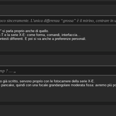
co sinceramente. L'unica differenza “grossa” è il mirino, centrare in 
 si parla proprio anche di quello.
-T e la serie X-E: come forma, comandi, interfaccia…
esti differenti. E poi si va anche a preferenze personali.
„
0 mp ? …
à scritto, servono proprio con le fotocamere della serie X-E.
n pancake, quindi con una focale grandangolare moderata fissa: avremo più pos