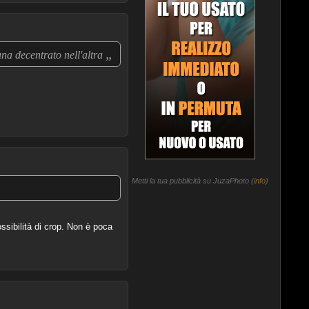
„
una decentrato nell'altra
Metti la tua pubblicità su JuzaPhoto (
info
)
sibilità di crop. Non è poca