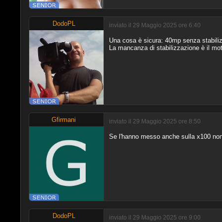
DodoPL
inviato il 29 Maggio 2025 ore 6:40
Una cosa è sicura: 40mp senza stabiliz
La mancanza di stabilizzazione è il moti
Gfirmani
inviato il 29 Maggio 2025 ore 8:50
Se l'hanno messo anche sulla x100 non v
DodoPL
inviato il 29 Maggio 2025 ore 9:00