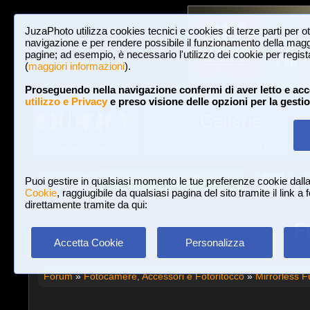
JuzaPhoto utilizza cookies tecnici e cookies di terze parti per o
navigazione e per rendere possibile il funzionamento della maggi
pagine; ad esempio, è necessario l'utilizzo dei cookie per registar
(
maggiori informazioni
).
Proseguendo nella navigazione confermi di aver letto e acc
utilizzo e Privacy
e preso visione delle opzioni per la gesti
Gallerie
3,023,242 FOTO E 16 GALLERIE
HOME E NEWS
Iscriviti a JuzaPhoto!
A
A
Login
Puoi gestire in qualsiasi momento le tue preferenze cookie dall
Cookie
, raggiugibile da qualsiasi pagina del sito tramite il link a
direttamente tramite da qui:
F
Accetta Cookie
Personalizza
Forum
»
Fotocamere, Accessori e Fotoritocco
»
Mirrorless Fu