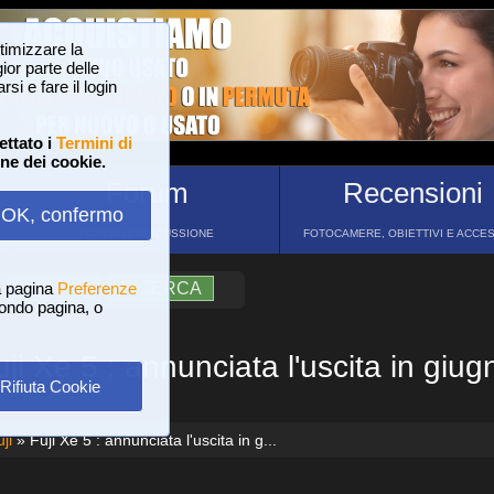
ttimizzare la
or parte delle
si e fare il login
ettato i
Termini di
one dei cookie.
Forum
Recensioni
OK, confermo
FORUM DI DISCUSSIONE
FOTOCAMERE, OBIETTIVI E ACCE
a pagina
?
AIUTO
Preferenze
RICERCA
 fondo pagina, o
uji Xe 5 : annunciata l'uscita in giug
Rifiuta Cookie
ji
» Fuji Xe 5 : annunciata l'uscita in g...