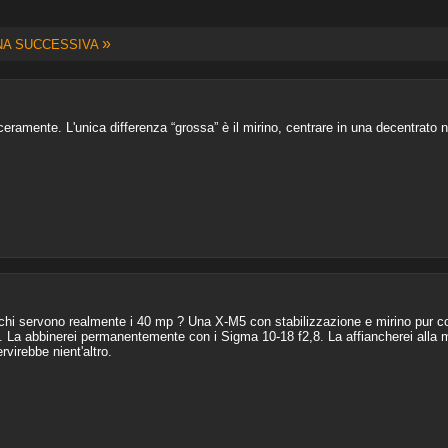
»
NA SUCCESSIVA
ramente. L'unica differenza “grossa” è il mirino, centrare in una decentrato ne
A chi servono realmente i 40 mp ? Una X-M5 con stabilizzazione e mirino pur 
 La abbinerei permanentemente con i Sigma 10-18 f2,8. La affiancherei alla 
rvirebbe nient'altro.