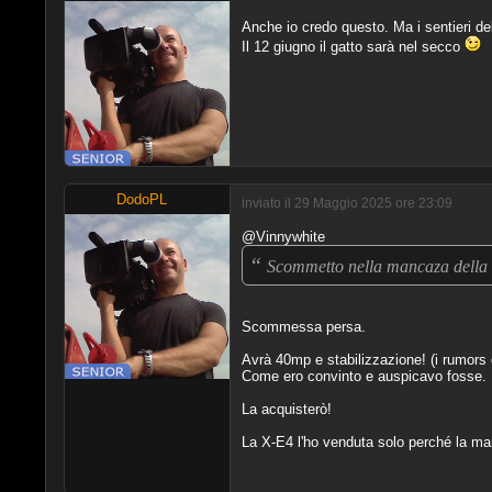
Anche io credo questo. Ma i sentieri d
Il 12 giugno il gatto sarà nel secco
DodoPL
inviato il 29 Maggio 2025 ore 23:09
@Vinnywhite
“
Scommetto nella mancaza della s
Scommessa persa.
Avrà 40mp e stabilizzazione! (i rumors d
Come ero convinto e auspicavo fosse.
La acquisterò!
La X-E4 l'ho venduta solo perché la man