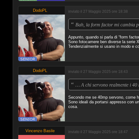
DodoPL
inviato il 27 Maggio 2025 ore 18:38
“
Bah, la form factor mi cambia po
Appunto, quando si parla di “form factor”
Sono fotocamere ben diverse la serie X
Tendenzialmente si usano in modo e cont
DodoPL
inviato il 27 Maggio 2025 ore 18:43
“
… A chi servono realmente i 4
Secondo me se 40mp servono, come ho gi
Sono ideali da portarsi appresso con u
cosa.
Vincenzo Basile
inviato il 27 Maggio 2025 ore 18:47