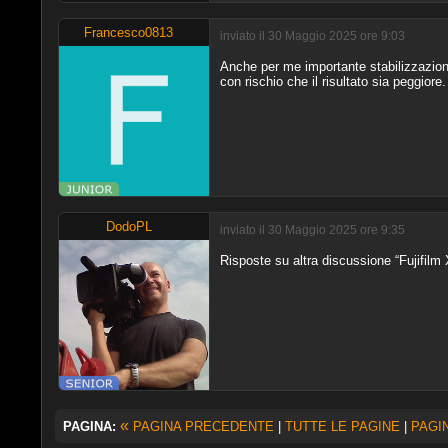
Francesco0813
inviato il 30 Maggio 2025 ore 9:03
Anche per me importante stabilizzazio
con rischio che il risultato sia peggior
DodoPL
inviato il 30 Maggio 2025 ore 9:35
Risposte su altra discussione “Fujifilm 
«
PAGINA:
PAGINA PRECEDENTE
|
TUTTE LE PAGINE
|
PAGI