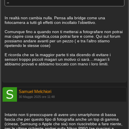
„
In realtà non cambia nulla. Pensa alla bridge come una
fotocamera a tutti gli effetti con incollato l'obiettivo.
Comunque fino a quando non ti metterai a fotografare non potrai
mai capire cosa significa,cosa potrai fare e come. Qui sul forum
possiamo andare avanti per un pezzo ( e tra l'altro stiamo
ripetendo le stesse cose)
E ricorda che se la maggior parte ti sta dicendo di evitare i
sensori troppo piccoli magari un motivo ci sarà....magari li
abbiamo provati e abbiamo toccato con mano i loro limiti.
Samuel Melchiori
30 Maggio 2025 ore 11:48
Intanto non ti preoccupare di avere uno smartphone di bassa
fascia che per questo tipo di fotografia anche un top di gamma
(cinese, Samsung o Apple che sia) non riuscirebbe a fare niente,
per le ultime richieste andrei sulla Nikon P950 (se riuscissi a