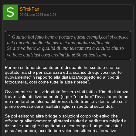
STrekFan
02 Giugno 2025 ore 2:28
“
Guarda hai fatto bene a postare questi esempi,così si capisce
nel concreto quello che per te è una qualità sufficiente.
Se a te va bene la qualità di una telecamera a circuito chiuso
„
va bene qualsiasi cosa credimi,la p950 va benissimo
Per me sì, tenendo conto però di quanto ho scritto e che hai
quotato ma che per sicurezza ed a scanso di equivoci riporto
nuovamente:"in rapporto alla distanza/soggetto ed al tipo di
fotocamera, così come tutte le altre riprese".
Ovviamente se tali video/foto fossero stati fatti a 10m di distanza,
li avrei valutati diversamente (e per "ricordare" l'avvistamento per
me non farebbe alcuna differenza farlo tramite video o foto se il
primo dovesse dare risultati migliori rispetto al secondo).
Se poi esistono altre bridge o soluzioni corpo+obiettivo che
offrono qualitativamente gli stessi risultati o addirittura migliori a
distanze analoghe rispettando al contempo: budget indicato /
peso / ingombro, accetto ben volentieri ulteriori alternative.