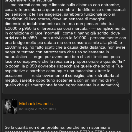
propenderei x la seconda
.... ma saresti comunque limitato sulla distanza con entrambe,
cosa x Te prioritaria a quanto sembra - le differenze dimensionali
del sensore, x le Tue esigenze, sarebbero funzionali solo in
condizioni di luce scarsa, dove un sensore di maggiori
dimensioni, indubbiamente aiuta - ma non pensare che tra
fz1000 e p950 la differenza sia così marcata - --- semplicemente,
in condizione di luce "normali", come ti hanno già scritto, dove
arrivi con la p950 ... non arrivi con la fz1000 - personalmente con
una bridge molto più datata ma con sensore simile alla p950, e
1200mm eq, ho fatto scatti che a causa della distanza, non avrei
neppure tentato con attrezzatura che uso solitamente in
naturalistica --- ergo: pur avendone ben chiari i limiti con poca
luce e consapevole che la resa sarà proporzionale a quanto "tiri"
lo zoom, la p 950 dovrebbe rispecchiare quelle che sono le Tue
aspettative e sarebbe comunque una macchina x tutte le
occasioni ----- resta ovviamente il consiglio, che x sfruttarla al
meglio, sarebbe opportuno sostenerla con un minimo di PP (
quello che gli smartphone fanno egregiamente in automatico)
Michaeldesanctis
02 Giugno 2025 ore 10:17
Se la qualità non è un problema, perché non risparmiare