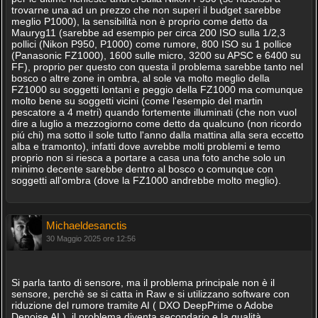
trovarne una ad un prezzo che non superi il budget sarebbe
meglio P1000), la sensibilità non è proprio come detto da
Mauryg11 (sarebbe ad esempio per circa 200 ISO sulla 1/2,3
pollici (Nikon P950, P1000) come rumore, 800 ISO su 1 pollice
(Panasonic FZ1000), 1600 sulle micro, 3200 su APSC e 6400 su
FF), proprio per questo con questa il problema sarebbe tanto nel
bosco o altre zone in ombra, al sole va molto meglio della
FZ1000 su soggetti lontani e peggio della FZ1000 ma comunque
molto bene su soggetti vicini (come l'esempio del martin
pescatore a 4 metri) quando fortemente illuminati (che non vuol
dire a luglio a mezzogiorno come detto da qualcuno (non ricordo
piú chi) ma sotto il sole tutto l'anno dalla mattina alla sera eccetto
alba e tramonto), infatti dove avrebbe molti problemi e temo
proprio non si riesca a portare a casa una foto anche solo un
minimo decente sarebbe dentro al bosco o comunque con
soggetti all'ombra (dove la FZ1000 andrebbe molto meglio).
Michaeldesanctis
30 Maggio 2025 ore 12:56
Si parla tanto di sensore, ma il problema principale non è il
sensore, perchè se si catta in Raw e si utilizzano software con
riduzione del rumore tramite AI ( DXO DeepPrime o Adobe
Denoise AI ), il problema diventa secondario e la qualità