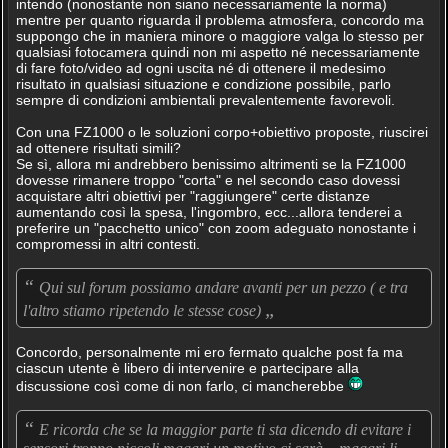
intendo (nonostante non siano necessariamente la norma)
mentre per quanto riguarda il problema atmosfera, concordo ma
suppongo che in maniera minore o maggiore valga lo stesso per
qualsiasi fotocamera quindi non mi aspetto né necessariamente
di fare foto/video ad ogni uscita né di ottenere il medesimo
risultato in qualsiasi situazione e condizione possibile, parlo
sempre di condizioni ambientali prevalentemente favorevoli.
Con una FZ1000 o le soluzioni corpo+obiettivo proposte, riuscirei
ad ottenere risultati simili?
Se sì, allora mi andrebbero benissimo altrimenti se la FZ1000
dovesse rimanere troppo "corta" e nel secondo caso dovessi
acquistare altri obiettivi per "raggiungere" certe distanze
aumentando così la spesa, l'ingombro, ecc...allora tenderei a
preferire un "pacchetto unico" con zoom adeguato nonostante i
compromessi in altri contesti.
“
Qui sul forum possiamo andare avanti per un pezzo ( e tra
„
l'altro stiamo ripetendo le stesse cose)
Concordo, personalmente mi ero fermato qualche post fa ma
ciascun utente è libero di intervenire e partecipare alla
discussione così come di non farlo, ci mancherebbe
“
E ricorda che se la maggior parte ti sta dicendo di evitare i