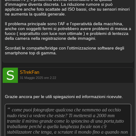
d'immagine diventa discreta. La riduzione rumore si può
applicare anche foto scattate ad ISO bassi, che su sensori minori
ne aumenta la qualità generale.
Il problema principale sono l'AF e l'operatività della macchina,
anche con soggetti fermi si potrebbero avere problemi di messa a
fuoco ( soprattutto con luce non ottimale ) e problemi di lentezza
della camera nella registrazione delle immagini.
Scordati le compatte/bridge con l'ottimizzazione software degli
smartphone top di gamma.
STrekFan
31 Maggio 2025 ore 2:22
Grazie ancora per le utili spiegazioni ed informazioni ricevute.
“
come puoi fotografare qualcosa che nemmeno ad occhio
nudo riesci a vedere che esiste? Ti metteresti a 2000 mm
tramite il mirino grande come lo spioncino di una porta,tutto
traballante perchè a quella lunghezza focale non c'è
stabilizzatore che tenga, a scrutare il mondo fino a quando non