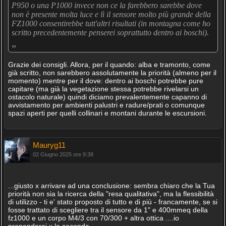
P950 o una P1000 invece non ce la farebbero sarebbe dove
non è presente molta luce e lì il sensore molto più grande della
FZ1000 consentirebbe tutt'altri risultati (in montagna come ho
scritto precedentemente penserei soprattutto dentro ai boschi).
„
Grazie dei consigli. Allora, per il quando: alba e tramonto, come
già scritto, non sarebbero assolutamente la priorità (almeno per il
momento) mentre per il dove: dentro ai boschi potrebbe pure
capitare (ma già la vegetazione stessa potrebbe rivelarsi un
ostacolo naturale) quindi diciamo prevalentemente capanno di
avvistamento per ambienti palustri e radure/prati o comunque
spazi aperti per quelli collinari e montani durante le escursioni.
Mauryg11
02 Giugno 2025 ore 9:38
...giusto x arrivare ad una conclusione: sembra chiaro che la Tua
priorità non sia la ricerca della "resa qualitativa", ma la flessibilità
di utilizzo - ti e' stato proposto di tutto e di più - francamente, se si
fosse trattato di scegliere tra il sensore da 1" e 400mmeq della
fz1000 e un corpo M4/3 con 70/300 + altra ottica ....io