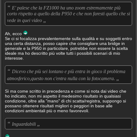
“
E' palese che la FZ1000 ha uno zoom estremamente più
corto rispetto a quello della P950 e che non faresti quello che si
„
vede in quei video
Ah, ecco
Se ci si focalizza prevalentemente sulla qualità e su soggetti entro
una certa distanza, posso capire che consigliare una bridge in
generale e la P950 in particolare, potrebbe non essere la scelta
ideale ma ho descritto più volte tutti i possibili scenari di mio
interesse.
“
Dicevo che più sei lontano e più entra in gioco il problema
„
atmosferico,questo non c'entra nulla con la fotocamera.
Sì ma come scritto in precedenza e come si nota dai video che
ho indicato, non mi aspetto il medesimo risultato in qualsiasi
condizione, oltre alla "mano" di chi scatta/registra, suppongo si
possano ottenere risultati migliori o peggiori in base alle
condizioni ambientali più o meno favorevoli.
“
„
Inguardabili