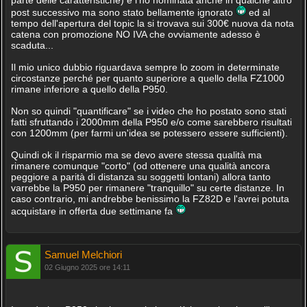
parte delle caratteristiche) e l'ho nominata anche in qualche altro
post successivo ma sono stato bellamente ignorato
ed al
tempo dell'apertura del topic la si trovava sui 300€ nuova da nota
catena con promozione NO IVA che ovviamente adesso è
scaduta...
Il mio unico dubbio riguardava sempre lo zoom in determinate
circostanze perché per quanto superiore a quello della FZ1000
rimane inferiore a quello della P950.
Non so quindi "quantificare" se i video che ho postato sono stati
fatti sfruttando i 2000mm della P950 e/o come sarebbero risultati
con 1200mm (per farmi un'idea se potessero essere sufficienti).
Quindi ok il risparmio ma se devo avere stessa qualità ma
rimanere comunque "corto" (od ottenere una qualità ancora
peggiore a parità di distanza su soggetti lontani) allora tanto
varrebbe la P950 per rimanere "tranquillo" su certe distanze. In
caso contrario, mi andrebbe benissimo la FZ82D e l'avrei potuta
acquistare in offerta due settimane fa
Samuel Melchiori
02 Giugno 2025 ore 14:11