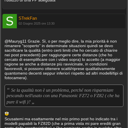
l'utilizzo di una PP adeguata
STrekFan
02 Giugno 2025 ore 13:30
@Mauryg11 Grazie. Sì, o per meglio dire, la mia priorità è non
rimanere "scoperto" in determinate situazioni quindi se devo
sacrificare la qualità (entro certi limiti che ho cercato di chiarire
nei post precedenti) per raggiungere certe distanze (che ho
cercato di esemplificare con i video sopra) lo accetto (a maggior
ragione se anche a distanze più ravvicinate, in condizioni
favorevoli, si possono ottenere scatti/riprese qualitativamente
quantomeno decenti seppur inferiori rispetto ad altri modelli/tipi di
fotocamera).
“
Se la qualità non è un problema, perché non risparmiare
pescando nell'usato con una Panasonic FZ72 o FZ82 ( che ha
„
pure il wifi )?
Scusatemi ma esattamente nel mio primo post ho indicato tra i
modelli papabili la FZ82D (che a prima vista mi pare erediti gran