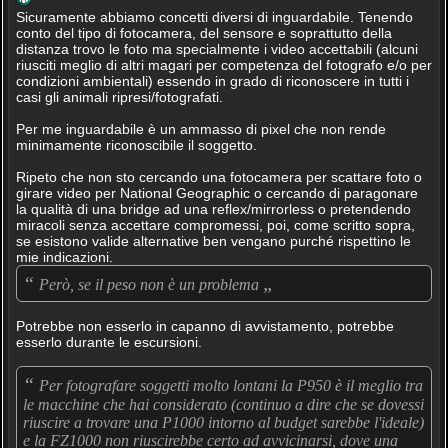
Sicuramente abbiamo concetti diversi di inguardabile. Tenendo
conto del tipo di fotocamera, del sensore e soprattutto della
distanza trovo le foto ma specialmente i video accettabili (alcuni
riusciti meglio di altri magari per competenza del fotografo e/o per
condizioni ambientali) essendo in grado di riconoscere in tutti i
casi gli animali ripresi/fotografati.
Per me inguardabile è un ammasso di pixel che non rende
minimamente riconoscibile il soggetto.
Ripeto che non sto cercando una fotocamera per scattare foto o
girare video per National Geographic o cercando di paragonare
la qualità di una bridge ad una reflex/mirrorless o pretendendo
miracoli senza accettare compromessi, poi, come scritto sopra,
se esistono valide alternative ben vengano purché rispettino le
mie indicazioni.
“
„
Però, se il peso non è un problema
Potrebbe non esserlo in capanno di avvistamento, potrebbe
esserlo durante le escursioni.
“
Per fotografare soggetti molto lontani la P950 è il meglio tra
le macchine che hai considerato (continuo a dire che se dovessi
riuscire a trovare una P1000 intorno al budget sarebbe l'ideale)
e la FZ1000 non riuscirebbe certo ad avvicinarsi, dove una