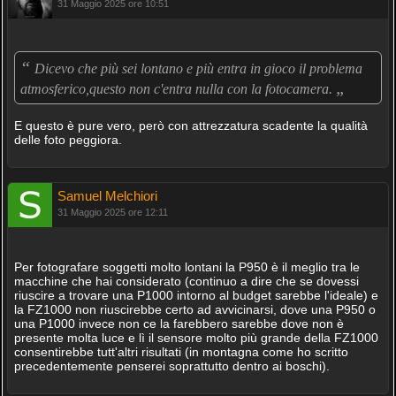
31 Maggio 2025 ore 10:51
“
Dicevo che più sei lontano e più entra in gioco il problema
„
atmosferico,questo non c'entra nulla con la fotocamera.
E questo è pure vero, però con attrezzatura scadente la qualità
delle foto peggiora.
Samuel Melchiori
31 Maggio 2025 ore 12:11
Per fotografare soggetti molto lontani la P950 è il meglio tra le
macchine che hai considerato (continuo a dire che se dovessi
riuscire a trovare una P1000 intorno al budget sarebbe l'ideale) e
la FZ1000 non riuscirebbe certo ad avvicinarsi, dove una P950 o
una P1000 invece non ce la farebbero sarebbe dove non è
presente molta luce e lì il sensore molto più grande della FZ1000
consentirebbe tutt'altri risultati (in montagna come ho scritto
precedentemente penserei soprattutto dentro ai boschi).