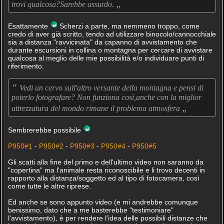
„
trovi qualcosa?Sarebbe assurdo.
Esattamente
Scherzi a parte, ma nemmeno troppo, come
credo di aver già scritto, tendo ad utilizzare binocolo/cannocchiale
sia a distanza "ravvicinata" da capanno di avvistamento che
durante escursioni in collina o montagna per cercare di avvistare
qualcosa al meglio delle mie possibilità e/o individuare punti di
riferimento.
“
Vedi un cervo sull'altro versante della montagna e pensi di
poterlo fotografare? Non funziona così,anche con la miglior
„
attrezzatura del mondo rimane il problema atmosfera
Sembrerebbe possibile
P950#1
-
P950#2
-
P950#3
-
P950#4
-
P950#5
Gli scatti alla fine del primo e dell'ultimo video non saranno da
"copertina" ma l'animale resta riconoscibile e li trovo decenti in
rapporto alla distanza/soggetto ed al tipo di fotocamera, così
come tutte le altre riprese.
Ed anche se sono appunto video (e mi andrebbe comunque
benissimo, dato che a me basterebbe "testimoniare"
l'avvistamento), è per rendere l'idea delle possibili distanze che