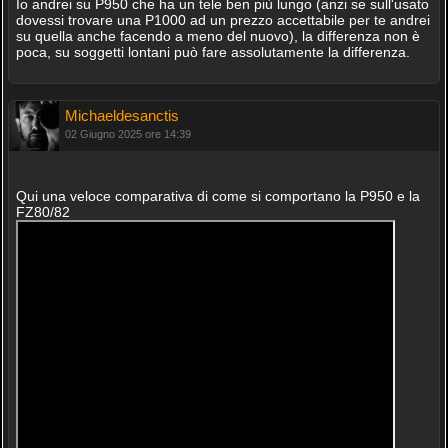
Io andrei su P950 che ha un tele ben più lungo (anzi se sull'usato
dovessi trovare una P1000 ad un prezzo accettabile per te andrei
su quella anche facendo a meno del nuovo), la differenza non è
poca, su soggetti lontani può fare assolutamente la differenza.
Michaeldesanctis
02 Giugno 2025 ore 14:39
Qui una veloce comparativa di come si comportano la P950 e la
FZ80/82