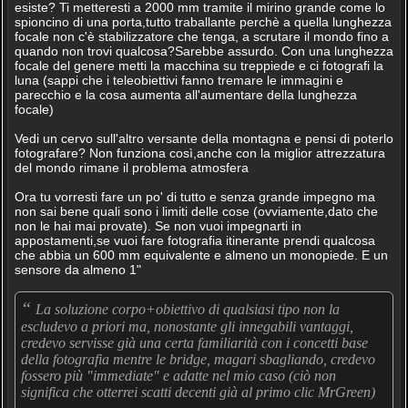
esiste? Ti metteresti a 2000 mm tramite il mirino grande come lo
spioncino di una porta,tutto traballante perchè a quella lunghezza
focale non c'è stabilizzatore che tenga, a scrutare il mondo fino a
quando non trovi qualcosa?Sarebbe assurdo. Con una lunghezza
focale del genere metti la macchina su treppiede e ci fotografi la
luna (sappi che i teleobiettivi fanno tremare le immagini e
parecchio e la cosa aumenta all'aumentare della lunghezza
focale)
Vedi un cervo sull'altro versante della montagna e pensi di poterlo
fotografare? Non funziona così,anche con la miglior attrezzatura
del mondo rimane il problema atmosfera
Ora tu vorresti fare un po' di tutto e senza grande impegno ma
non sai bene quali sono i limiti delle cose (ovviamente,dato che
non le hai mai provate). Se non vuoi impegnarti in
appostamenti,se vuoi fare fotografia itinerante prendi qualcosa
che abbia un 600 mm equivalente e almeno un monopiede. E un
sensore da almeno 1"
“
La soluzione corpo+obiettivo di qualsiasi tipo non la
escludevo a priori ma, nonostante gli innegabili vantaggi,
credevo servisse già una certa familiarità con i concetti base
della fotografia mentre le bridge, magari sbagliando, credevo
fossero più "immediate" e adatte nel mio caso (ciò non
significa che otterrei scatti decenti già al primo clic MrGreen)