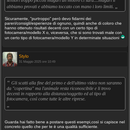
sensori troppo piccoli magari un motivo ci sarà....magari li
„
abbiamo provati e abbiamo toccato con mano i loro limiti.
Sicuramente, "purtroppo" però devo fidarmi dei
pareri/consigli/esperienze di ognuno, quindi anche di coloro che
hanno ottenuto risultati decenti con un certo tipo di
fotocamera/modello X o, viceversa, che si sono trovati male con
un certo tipo di fotocamera/modello Y in determinate situazioni
Stylo
31 Maggio 2025 ore 10:49
“
Gli scatti alla fine del primo e dell'ultimo video non saranno
da "copertina" ma l'animale resta riconoscibile e li trovo
decenti in rapporto alla distanza/soggetto ed al tipo di
fotocamera, così come tutte le altre riprese.
„
Guarda hai fatto bene a postare questi esempi,così si capisce nel
concreto quello che per te è una qualità sufficiente.