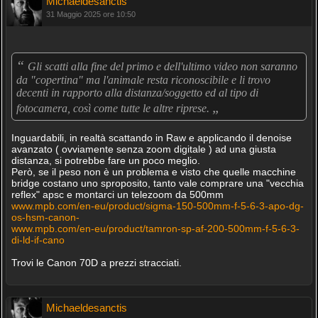
Michaeldesanctis
31 Maggio 2025 ore 10:50
“
Gli scatti alla fine del primo e dell'ultimo video non saranno
da "copertina" ma l'animale resta riconoscibile e li trovo
decenti in rapporto alla distanza/soggetto ed al tipo di
„
fotocamera, così come tutte le altre riprese.
Inguardabili, in realtà scattando in Raw e applicando il denoise
avanzato ( ovviamente senza zoom digitale ) ad una giusta
distanza, si potrebbe fare un poco meglio.
Però, se il peso non è un problema e visto che quelle macchine
bridge costano uno sproposito, tanto vale comprare una "vecchia
reflex" apsc e montarci un telezoom da 500mm
www.mpb.com/en-eu/product/sigma-150-500mm-f-5-6-3-apo-dg-
os-hsm-canon-
www.mpb.com/en-eu/product/tamron-sp-af-200-500mm-f-5-6-3-
di-ld-if-cano
Trovi le Canon 70D a prezzi stracciati.
Michaeldesanctis