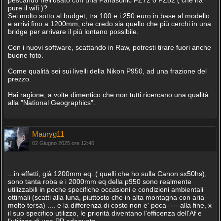
pescando nell'usato con una Panasonic FZ72 o FZ82 ( che ha
pure il wifi )?
Sei molto sotto al budget, tra 100 e i 250 euro in base al modello
e arrivi fino a 1200mm, che credo sia quello che più cerchi in una
bridge per arrivare il più lontano possibile.
Con i nuovi software, scattando in Raw, potresti tirare fuori anche
buone foto.
Come qualità sei sui livelli della Nikon P950, ad una frazione del
prezzo.
Hai ragione, a volte dimentico che non tutti ricercano una qualità
alla "National Geographics".
Mauryg11
02 Giugno 2025 ore 12:46
...in effetti, già 1200mm eq. ( quelli che ho sulla Canon sx50hs),
sono tanta roba e i 2000mm eq della p950 sono realmente
utilizzabili in poche specifiche occasioni e condizioni ambientali
ottimali (scatti alla luna, piuttosto che in alta montagna con aria
molto tersa) .... e la differenza di costo non e' poca ---- alla fine, x
il suo specifico utilizzo, le priorità diventano l'efficenza dell'Af e