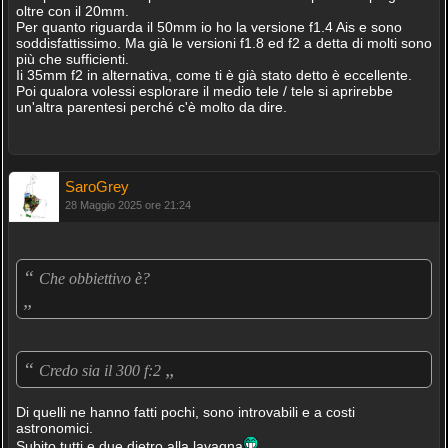
oltre con il 20mm.
Per quanto riguarda il 50mm io ho la versione f1.4 Ais e sono
soddisfattissimo. Ma già le versioni f1.8 ed f2 a detta di molti sono
più che sufficienti.
Ii 35mm f2 in alternativa, come ti è già stato detto è eccellente.
Poi qualora volessi esplorare il medio tele / tele si aprirebbe
un'altra parentesi perché c'è molto da dire.
SaroGrey
28 Maggio 2025 ore 21:24
“
Che obbiettivo è?
„
“
„
Credo sia il 300 f:2
Di quelli ne hanno fatti pochi, sono introvabili e a costi
astronomici.
Subito tutti e due dietro alla lavagna