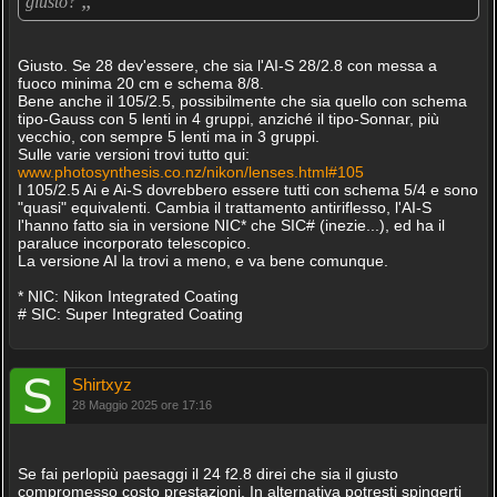
„
giusto?
Giusto. Se 28 dev'essere, che sia l'AI-S 28/2.8 con messa a
fuoco minima 20 cm e schema 8/8.
Bene anche il 105/2.5, possibilmente che sia quello con schema
tipo-Gauss con 5 lenti in 4 gruppi, anziché il tipo-Sonnar, più
vecchio, con sempre 5 lenti ma in 3 gruppi.
Sulle varie versioni trovi tutto qui:
www.photosynthesis.co.nz/nikon/lenses.html#105
I 105/2.5 Ai e Ai-S dovrebbero essere tutti con schema 5/4 e sono
"quasi" equivalenti. Cambia il trattamento antiriflesso, l'AI-S
l'hanno fatto sia in versione NIC* che SIC# (inezie...), ed ha il
paraluce incorporato telescopico.
La versione AI la trovi a meno, e va bene comunque.
* NIC: Nikon Integrated Coating
# SIC: Super Integrated Coating
Shirtxyz
28 Maggio 2025 ore 17:16
Se fai perlopiù paesaggi il 24 f2.8 direi che sia il giusto
compromesso costo prestazioni. In alternativa potresti spingerti