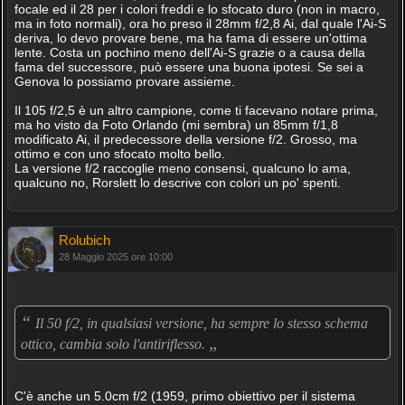
focale ed il 28 per i colori freddi e lo sfocato duro (non in macro,
ma in foto normali), ora ho preso il 28mm f/2,8 Ai, dal quale l'Ai-S
deriva, lo devo provare bene, ma ha fama di essere un'ottima
lente. Costa un pochino meno dell'Ai-S grazie o a causa della
fama del successore, può essere una buona ipotesi. Se sei a
Genova lo possiamo provare assieme.
Il 105 f/2,5 è un altro campione, come ti facevano notare prima,
ma ho visto da Foto Orlando (mi sembra) un 85mm f/1,8
modificato Ai, il predecessore della versione f/2. Grosso, ma
ottimo e con uno sfocato molto bello.
La versione f/2 raccoglie meno consensi, qualcuno lo ama,
qualcuno no, Rorslett lo descrive con colori un po' spenti.
Rolubich
28 Maggio 2025 ore 10:00
“
Il 50 f/2, in qualsiasi versione, ha sempre lo stesso schema
„
ottico, cambia solo l'antiriflesso.
C'è anche un 5.0cm f/2 (1959, primo obiettivo per il sistema