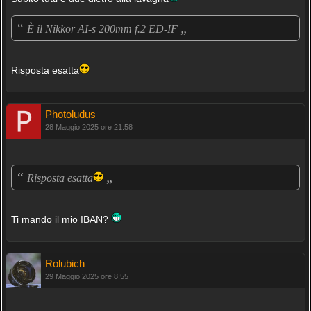
“
„
È il Nikkor AI-s 200mm f.2 ED-IF
Risposta esatta
Photoludus
28 Maggio 2025 ore 21:58
“
„
Risposta esatta
Ti mando il mio IBAN?
Rolubich
29 Maggio 2025 ore 8:55