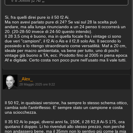
e il 50mm f2 AI
Si, fra quelli direi pure io il 50 f2 Ai.
Ma non avevi parlato pure di 24? Se vai sul 28 la scelta può
andare, ma alla lunga rinunciando a un 24 penso ti occorrerà un
20. (20-28-50 invece di 24-50 questo intendo).
Il 28 3,5 cmq è buono, ma in quella focale fra i vintage ci sono
due veri "campioni", il f2 Ai o Ais e il f2,8 solo Ais. Il secondo lo
possiedo e lo ritengo straordinario come versatilità: Maf a 20 cm,
ideale per macro ambientata, va bene per tutto, uno di pochi
vintage già buono a TA, ecc. Prodotto fino al 2005 in piena epoca
Af e digitale. Certo costa non poco pure nell'usato ma li vale tutti.
_Alex_
28 Maggio 2025 ore 9:22
Il 50 f/2, in qualsiasi versione, ha sempre lo stesso schema ottico,
cambia solo l'antiriflesso. E' sempre stato un campione e costa
una sciocchezza.
Il 35 f/2 Ai lo pagai, diversi anni fa, 150€, il 28 f/2,8 Ai-S 175, ora
quotano il doppio. Li ho rivenduti allo stesso prezzo, non perché
non andassero bene, ma il 35mm non lo sentivo più come la mia