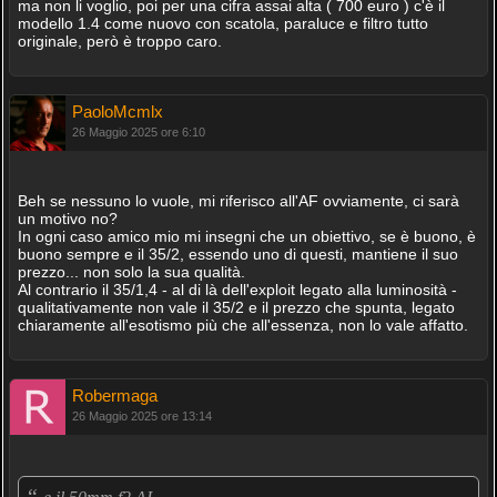
ma non li voglio, poi per una cifra assai alta ( 700 euro ) c'è il
modello 1.4 come nuovo con scatola, paraluce e filtro tutto
originale, però è troppo caro.
PaoloMcmlx
26 Maggio 2025 ore 6:10
Beh se nessuno lo vuole, mi riferisco all'AF ovviamente, ci sarà
un motivo no?
In ogni caso amico mio mi insegni che un obiettivo, se è buono, è
buono sempre e il 35/2, essendo uno di questi, mantiene il suo
prezzo... non solo la sua qualità.
Al contrario il 35/1,4 - al di là dell'exploit legato alla luminosità -
qualitativamente non vale il 35/2 e il prezzo che spunta, legato
chiaramente all'esotismo più che all'essenza, non lo vale affatto.
Robermaga
26 Maggio 2025 ore 13:14
“
„