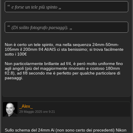
“
„
e forse un tele più spinto
“
„
(Di solito fotografo paesaggi).
Non è certo un tele spinto, ma nella sequenza 24mm-50mm-
105mm il 200mm f/4 AI/AIS ci sta benissimo; si trova facilmente
sotto i 100€
Non particolarmente brillante ad f/4, è però molto uniforme fino
agli angoli (più del maggiormente rinomato e costoso 180mm
f/2.8), ad f/8 secondo me è perfetto per qualche particolare di
paesaggi.
_Alex_
29 Maggio 2025 ore 9:21
Sullo schema del 24mm Ai (non sono certo dei precedenti) Nikon