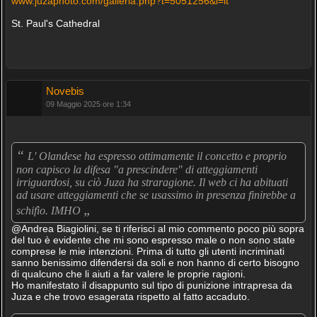
www.juzaphoto.com/galleria.php?t=5051256&l=it
St. Paul's Cathedral
Novebis
09 Maggio 2025 ore 1:34
“
L' Olandese ha espresso ottimamente il concetto e proprio
non capisco la difesa "a prescindere" di atteggiamenti
irriguardosi, su ciò Juza ha straragione. Il web ci ha abituati
ad usare atteggiamenti che se usassimo in presenza finirebbe a
„
schifìo. IMHO
@Andrea Biagiolini, se ti riferisci al mio commento poco più sopra
del tuo è evidente che mi sono espresso male o non sono state
comprese le mie intenzioni. Prima di tutto gli utenti incriminati
sanno benissimo difendersi da soli e non hanno di certo bisogno
di qualcuno che li aiuti a far valere le proprie ragioni.
Ho manifestato il disappunto sul tipo di punizione intrapresa da
Juza e che trovo esagerata rispetto al fatto accaduto.