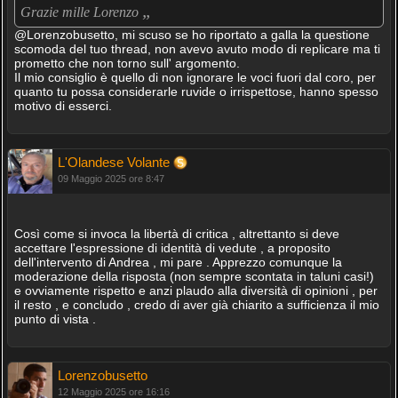
„
Grazie mille Lorenzo
@Lorenzobusetto, mi scuso se ho riportato a galla la questione
scomoda del tuo thread, non avevo avuto modo di replicare ma ti
prometto che non torno sull' argomento.
Il mio consiglio è quello di non ignorare le voci fuori dal coro, per
quanto tu possa considerarle ruvide o irrispettose, hanno spesso
motivo di esserci.
L'Olandese Volante
09 Maggio 2025 ore 8:47
Così come si invoca la libertà di critica , altrettanto si deve
accettare l'espressione di identità di vedute , a proposito
dell'intervento di Andrea , mi pare . Apprezzo comunque la
moderazione della risposta (non sempre scontata in taluni casi!)
e ovviamente rispetto e anzi plaudo alla diversità di opinioni , per
il resto , e concludo , credo di aver già chiarito a sufficienza il mio
punto di vista .
Lorenzobusetto
12 Maggio 2025 ore 16:16