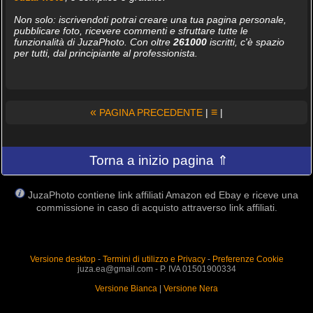
Non solo: iscrivendoti potrai creare una tua pagina personale,
pubblicare foto, ricevere commenti e sfruttare tutte le
funzionalità di JuzaPhoto. Con oltre
261000
iscritti, c'è spazio
per tutti, dal principiante al professionista.
«
≡
PAGINA PRECEDENTE
|
|
Torna a inizio pagina ⇑
JuzaPhoto contiene link affiliati Amazon ed Ebay e riceve una
commissione in caso di acquisto attraverso link affiliati.
Versione desktop
-
Termini di utilizzo e Privacy
-
Preferenze Cookie
juza.ea@gmail.com - P. IVA 01501900334
Versione Bianca
|
Versione Nera