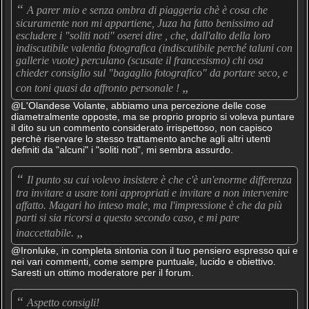
“
A parer mio e senza ombra di piaggeria chè è cosa che
sicuramente non mi appartiene, Juza ha fatto benissimo ad
escludere i "soliti noti" oserei dire , che, dall'alto della loro
indiscutibile valentìa fotografica (indiscutibile perché taluni con
gallerie vuote) perculano (scusate il francesismo) chi osa
chieder consiglio sul "bagaglio fotografico" da portare seco, e
„
con toni quasi da affronto personale !
@L'Olandese Volante, abbiamo una percezione delle cose
diametralmente opposte, ma se proprio proprio si voleva puntare
il dito su un commento considerato irrispettoso, non capisco
perchè riservare lo stesso trattamento anche agli altri utenti
definiti da "alcuni" i "soliti noti", mi sembra assurdo.
“
Il punto su cui volevo insistere è che c'è un'enorme differenza
tra invitare a usare toni appropriati e invitare a non intervenire
affatto. Magari ho inteso male, ma l'impressione è che da più
parti si sia ricorsi a questo secondo caso, e mi pare
„
inaccettabile.
@Ironluke, in completa sintonia con il tuo pensiero espresso qui e
nei vari commenti, come sempre puntuale, lucido e obiettivo.
Saresti un ottimo moderatore per il forum.
“
Aspetto consigli!