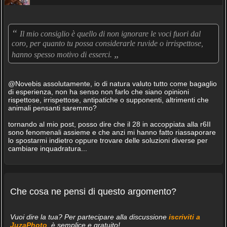
“
Il mio consiglio è quello di non ignorare le voci fuori dal
coro, per quanto tu possa considerarle ruvide o irrispettose,
„
hanno spesso motivo di esserci.
@Novebis assolutamente, io di natura valuto tutto come bagaglio
di esperienza, non ha senso non farlo che siano opinioni
rispettose, irrispettose, antipatiche o supponenti, altrimenti che
animali pensanti saremmo?
tornando al mio post, posso dire che il 28 in accoppiata alla r6II
sono fenomenali assieme e che anzi mi hanno fatto riassaporare
lo spostarmi indietro oppure trovare delle soluzioni diverse per
cambiare inquadratura...
Che cosa ne pensi di questo argomento?
Vuoi dire la tua? Per partecipare alla discussione
iscriviti a
JuzaPhoto
, è semplice e gratuito!