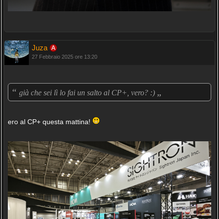
Juza
27 Febbraio 2025 ore 13:20
“
„
già che sei lì lo fai un salto al CP+, vero? :)
ero al CP+ questa mattina!