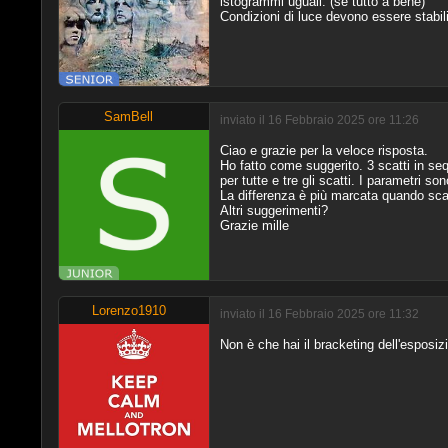
istogrammi uguali. (se tutto a bene)
Condizioni di luce devono essere stabili
SamBell
inviato il 16 Febbraio 2025 ore 11:26
Ciao e grazie per la veloce risposta.
Ho fatto come suggerito. 3 scatti in se
per tutte e tre gli scatti. I parametri son
La differenza è più marcata quando scatt
Altri suggerimenti?
Grazie mille
Lorenzo1910
inviato il 16 Febbraio 2025 ore 11:32
Non è che hai il bracketing dell'esposiz