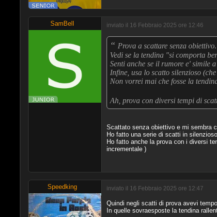
SamBell
inviato il 16 Febbraio 2025 ore 12:46
“
Prova a scattare senza obiettivo.
Vedi se la tendina "si comporta ben
Senti anche se il rumore e' simile 
Infine, usa lo scatto silenzioso (ch
Non vorrei mai che fosse la tendin
Ah, prova con diversi tempi di scat
Scattato senza obiettivo e mi sembra c
Ho fatto una serie di scatti in silenzios
Ho fatto anche la prova con i diversi t
incrementale )
Speedking
inviato il 16 Febbraio 2025 ore 12:47
Quindi negli scatti di prova avevi temp
In quelle sovraesposte la tendina ralle