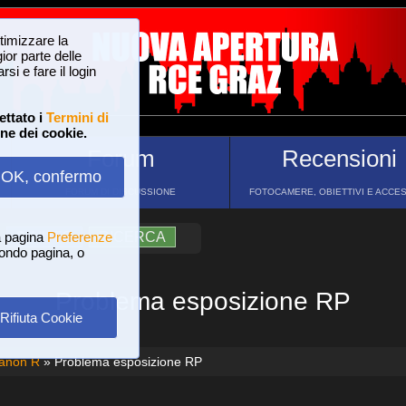
ttimizzare la
or parte delle
si e fare il login
ettato i
Termini di
one dei cookie.
Forum
Recensioni
OK, confermo
FORUM DI DISCUSSIONE
FOTOCAMERE, OBIETTIVI E ACCE
a pagina
?
AIUTO
Preferenze
RICERCA
 fondo pagina, o
Problema esposizione RP
Rifiuta Cookie
Canon R
» Problema esposizione RP