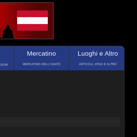
Mercatino
Luoghi e Altro
MERCATINO DELL'USATO
ARTICOLI, #TAG E ALTRO
SSORI