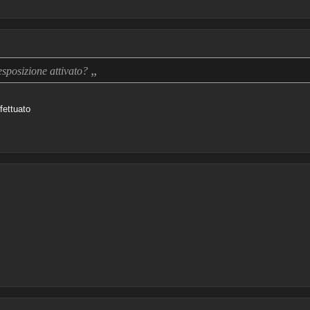
„
esposizione attivato?
ffettuato