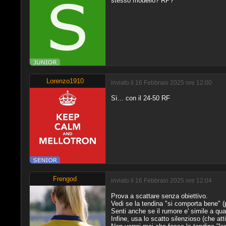
stesso modello? RP?
Lorenzo1910
inviato il 16 Febbraio 2025 ore 12:00
Sì... con il 24-50 RF
Frengod
inviato il 16 Febbraio 2025 ore 12:04
Prova a scattare senza obiettivo.
Vedi se la tendina "si comporta bene" (p
Senti anche se il rumore e' simile a qu
Infine, usa lo scatto silenzioso (che at