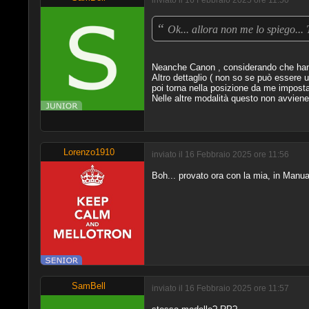
inviato il 16 Febbraio 2025 ore 11:50
“
Ok... allora non me lo spiego... 
Neanche Canon , considerando che hanno
Altro dettaglio ( non so se può essere u
poi torna nella posizione da me imposta
Nelle altre modalità questo non avvien
Lorenzo1910
inviato il 16 Febbraio 2025 ore 11:56
Boh... provato ora con la mia, in Manuale
SamBell
inviato il 16 Febbraio 2025 ore 11:57