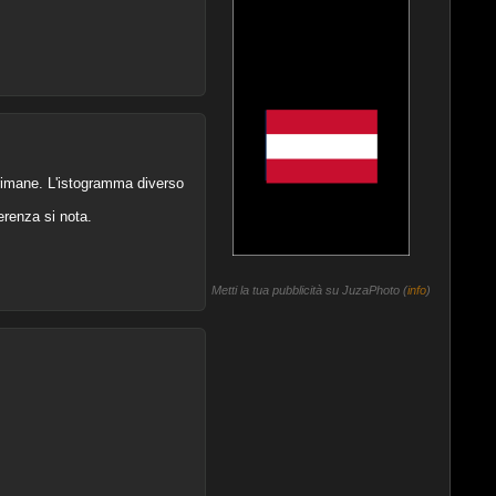
 rimane. L'istogramma diverso
erenza si nota.
Metti la tua pubblicità su JuzaPhoto (
info
)