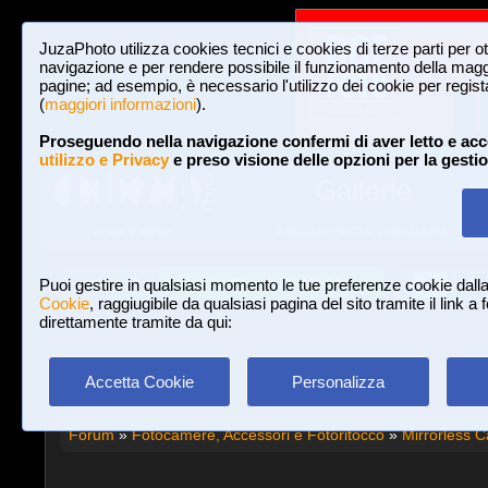
JuzaPhoto utilizza cookies tecnici e cookies di terze parti per o
navigazione e per rendere possibile il funzionamento della maggi
pagine; ad esempio, è necessario l'utilizzo dei cookie per registar
(
maggiori informazioni
).
Proseguendo nella navigazione confermi di aver letto e acc
utilizzo e Privacy
e preso visione delle opzioni per la gesti
Gallerie
3,023,340 FOTO E 16 GALLERIE
HOME E NEWS
Iscriviti a JuzaPhoto!
A
A
Login
Puoi gestire in qualsiasi momento le tue preferenze cookie dall
Cookie
, raggiugibile da qualsiasi pagina del sito tramite il link a
direttamente tramite da qui:
Accetta Cookie
Personalizza
Forum
»
Fotocamere, Accessori e Fotoritocco
»
Mirrorless 