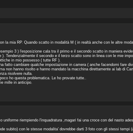
 la mia RP. Quando scatto in modalità M ( in realtà anche con le altre modali
esempio 3 ) l'esposizione cala tra il primo e il secondo scatto in maniera eviden
e ). Tendenzialmente il secondo e il terzo scatto sono in linea con le mie impo
ottiche in mio possesso ( tutte RF ).
ha fatto cambiare qualche impostazione in camera ( anche facendomi fare diver
 ma non hanno risolto e hanno mandato la macchina direttamente ai lab di Can
enza risolvere nulla.
poco ho questa problematica. Le ho provate tutte..
e mille in anticipo.
o uniforme riempiendo l'inquadratura ,magari fai una croce con del nasto adesi
de subito) con le stesse modalita' dovrebbe darti 3 foto con gli stessi tempi 