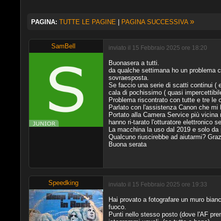
»
PAGINA:
TUTTE LE PAGINE
|
PAGINA SUCCESSIVA
SamBell
inviato il 15 Febbraio 2025 ore 18:20
Buonasera a tutti.
da qualche settimana ho un problema con
sovraesposta.
Se faccio una serie di scatti continui ( 
cala di pochissimo ( quasi impercettibil
Problema riscontrato con tutte e tre le 
Parlato con l'assistenza Canon che mi 
Portato alla Camera Service più vicina
hanno ri-tarato l'otturatore elettronico s
La macchina la uso dal 2019 e solo da 
Qualcuno riuscirebbe ad aiutarmi? Grazi
Buona serata
Speedking
inviato il 15 Febbraio 2025 ore 19:33
Hai provato a fotografare un muro bianc
fuoco.
Punti nello stesso posto (dove l'AF pren