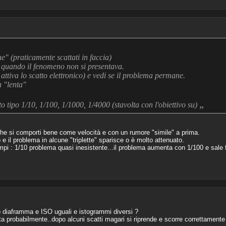
e" (praticamente scattati in faccia)
a quando il fenomeno non si presentava.
e attiva lo scatto elettronico) e vedi se il problema permane.
a "lenta"
„
to tipo 1/10, 1/100, 1/1000, 1/4000 (stavolta con l'obiettivo su)
he si comporti bene come velocità e con un rumore "simile" a prima.
o e il problema in alcune "triplette" sparisce o è molto attenuato.
empi : 1/10 problema quasi inesistente...il problema aumenta con 1/100 e sale f
o diaframma e ISO uguali e istogrammi diversi ?
nta probabilmente..dopo alcuni scatti magari si riprende e scorre correttamente