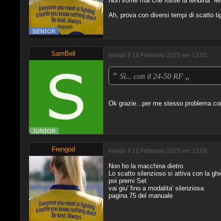
Non vorrei mai che fosse la tendina "le
Ah, prova con diversi tempi di scatto ti
SamBell
inviato il 16 Febbraio 2025 ore 12:05
“
„
Sì... con il 24-50 RF
Ok grazie...per me stesso problema con 
Frengod
inviato il 16 Febbraio 2025 ore 12:09
Non ho la macchina dietro.
Lo scatto silenzioso si attiva con la g
poi premi Set
vai giu' fino a modalita' silenziosa
pagina 75 del manuale