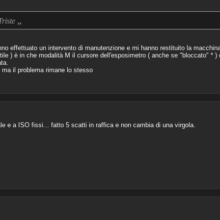
„
Triste
 effettuato un intervento di manutenzione e mi hanno restituito la macchina 
tile ) è in che modalità M il cursore dell'esposimetro ( anche se "bloccato" * )
ta.
e ma il problema rimane lo stesso
 e a ISO fissi... fatto 5 scatti in raffica e non cambia di una virgola.