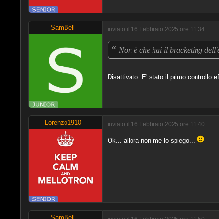
SamBell
inviato il 16 Febbraio 2025 ore 11:34
“
Non è che hai il bracketing dell'
Disattivato. E' stato il primo controllo e
Lorenzo1910
inviato il 16 Febbraio 2025 ore 11:40
Ok... allora non me lo spiego...
SamBell