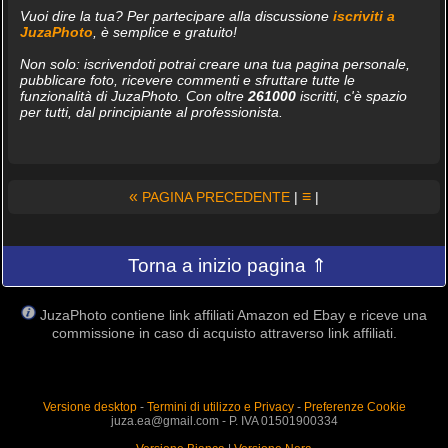
Vuoi dire la tua? Per partecipare alla discussione
iscriviti a
JuzaPhoto
, è semplice e gratuito!
Non solo: iscrivendoti potrai creare una tua pagina personale,
pubblicare foto, ricevere commenti e sfruttare tutte le
funzionalità di JuzaPhoto. Con oltre
261000
iscritti, c'è spazio
per tutti, dal principiante al professionista.
«
≡
PAGINA PRECEDENTE
|
|
Torna a inizio pagina ⇑
JuzaPhoto contiene link affiliati Amazon ed Ebay e riceve una
commissione in caso di acquisto attraverso link affiliati.
Versione desktop
-
Termini di utilizzo e Privacy
-
Preferenze Cookie
juza.ea@gmail.com - P. IVA 01501900334