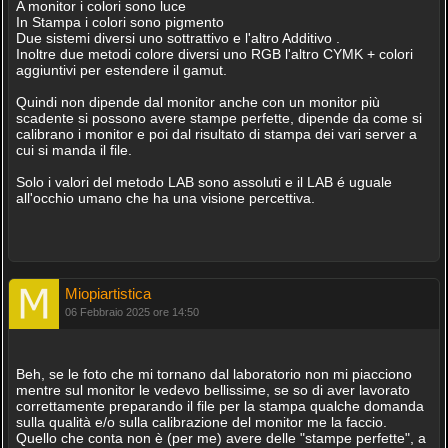
A monitor i colori sono luce
In Stampa i colori sono pigmento
Due sistemi diversi uno sottrattivo e l'altro Additivo .
Inoltre due metodi colore diversi uno RGB l'altro CYMK + colori
aggiuntivi per estendere il gamut.
Quindi non dipende dal monitor anche con un monitor più
scadente si possono avere stampe perfette, dipende da come si
calibrano i monitor e poi dal risultato di stampa dei vari server a
cui si manda il file.
Solo i valori del metodo LAB sono assoluti e il LAB é uguale
all'occhio umano che ha una visione percettiva.
Miopiartistica
06 Febbraio 2025 ore 14:50
Beh, se le foto che mi tornano dal laboratorio non mi piacciono
mentre sul monitor le vedevo bellissime, se so di aver lavorato
correttamente preparando il file per la stampa qualche domanda
sulla qualità e/o sulla calibrazione del monitor me la faccio.
Quello che conta non è (per me) avere delle "stampe perfette", a