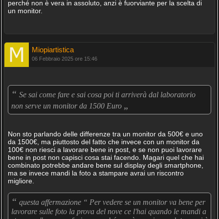
perché non è vera in assoluto, anzi è fuorviante per la scelta di
un monitor.
Miopiartistica
06 Febbraio 2025 ore 15:46
“
Se sai come fare e sai cosa poi ti arriverà dal laboratorio
„
non serve un monitor da 1500 Euro
Non sto parlando delle differenze tra un monitor da 500€ e uno
da 1500€, ma piuttosto del fatto che invece con un monitor da
100€ non riesci a lavorare bene in post, e se non puoi lavorare
bene in post non capisci cosa stai facendo. Magari quel che hai
combinato potrebbe andare bene sul display degli smartphone,
ma se invece mandi la foto a stampare avrai un riscontro
migliore.
“
questa affermazione “ Per vedere se un monitor va bene per
lavorare sulle foto la prova del nove ce l'hai quando le mandi a