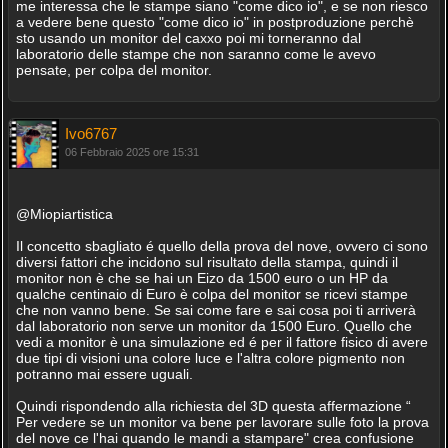
me interessa che le stampe siano "come dico io", e se non riesco
a vedere bene questo "come dico io" in postproduzione perchè
sto usando un monitor del caxxo poi mi torneranno dal
laboratorio delle stampe che non saranno come le avevo
pensate, per colpa del monitor.
Ivo6767
06 Febbraio 2025 ore 15:31
@Miopiartistica
Il concetto sbagliato é quello della prova del nove, ovvero ci sono
diversi fattori che incidono sul risultato della stampa, quindi il
monitor non è che se hai un Eizo da 1500 euro o un HP da
qualche centinaio di Euro è colpa del monitor se ricevi stampe
che non vanno bene. Se sai come fare e sai cosa poi ti arriverà
dal laboratorio non serve un monitor da 1500 Euro. Quello che
vedi a monitor è una simulazione ed é per il fattore fisico di avere
due tipi di visioni una colore luce e l'altra colore pigmento non
potranno mai essere uguali.
Quindi rispondendo alla richiesta del 3D questa affermazione “
Per vedere se un monitor va bene per lavorare sulle foto la prova
del nove ce l'hai quando le mandi a stampare" crea confusione