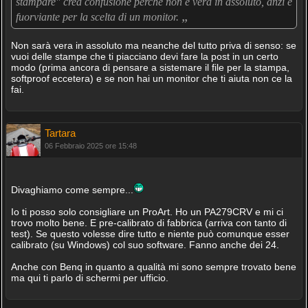
stampare" crea confusione perché non è vera in assoluto, anzi è
„
fuorviante per la scelta di un monitor.
Non sarà vera in assoluto ma neanche del tutto priva di senso: se
vuoi delle stampe che ti piacciano devi fare la post in un certo
modo (prima ancora di pensare a sistemare il file per la stampa,
softproof eccetera) e se non hai un monitor che ti aiuta non ce la
fai.
Tartara
06 Febbraio 2025 ore 15:48
Divaghiamo come sempre...
Io ti posso solo consigliare un ProArt. Ho un PA279CRV e mi ci
trovo molto bene. E pre-calibrato di fabbrica (arriva con tanto di
test). Se questo volesse dire tutto e niente può comunque esser
calibrato (su Windows) col suo software. Fanno anche dei 24.
Anche con Benq in quanto a qualità mi sono sempre trovato bene
ma qui ti parlo di schermi per ufficio.