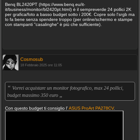
Benq BL2420PT (https://www.benq.eu/it-
it/business/monitor/bl2420pt.html) è il sempreverde 24 pollici 2K
per grafica/foto a basso budget sotto i 200€. Copre solo l'srgb ma
lo fa bene senza spendere troppo (per online/schermo e stampe
con stampanti "casalinghe" è più che sufficiente).
Cosmosub
18 Febbraio 2025 ore 11:05
“
Vorrei acquistare un monitor fotografico, max 24 pollici,
„
budget massimo 350 euro
Con questo budget ti consiglio l'
ASUS ProArt PA278CV
.