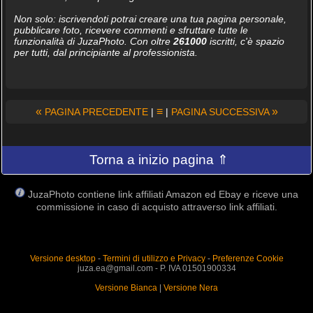
Non solo: iscrivendoti potrai creare una tua pagina personale,
pubblicare foto, ricevere commenti e sfruttare tutte le
funzionalità di JuzaPhoto. Con oltre
261000
iscritti, c'è spazio
per tutti, dal principiante al professionista.
«
≡
»
PAGINA PRECEDENTE
|
|
PAGINA SUCCESSIVA
Torna a inizio pagina ⇑
JuzaPhoto contiene link affiliati Amazon ed Ebay e riceve una
commissione in caso di acquisto attraverso link affiliati.
Versione desktop
-
Termini di utilizzo e Privacy
-
Preferenze Cookie
juza.ea@gmail.com - P. IVA 01501900334
Versione Bianca
|
Versione Nera