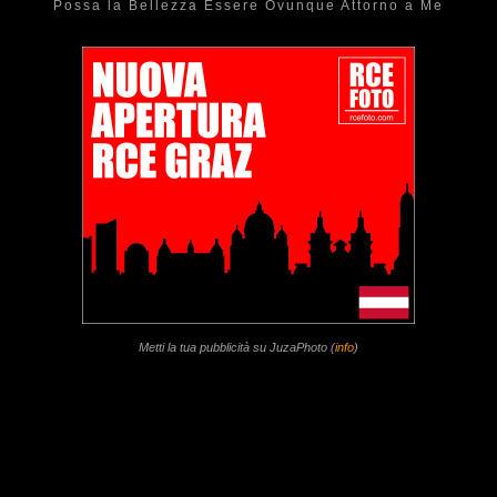
Possa la Bellezza Essere Ovunque Attorno a Me
Metti la tua pubblicità su JuzaPhoto (
info
)