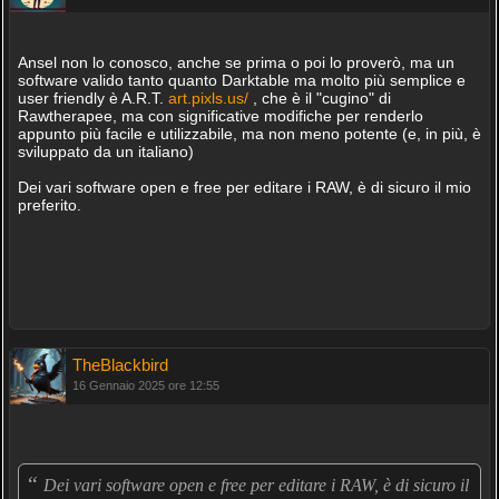
Ansel non lo conosco, anche se prima o poi lo proverò, ma un
software valido tanto quanto Darktable ma molto più semplice e
user friendly è A.R.T.
art.pixls.us/
, che è il "cugino" di
Rawtherapee, ma con significative modifiche per renderlo
appunto più facile e utilizzabile, ma non meno potente (e, in più, è
sviluppato da un italiano)
Dei vari software open e free per editare i RAW, è di sicuro il mio
preferito.
TheBlackbird
16 Gennaio 2025 ore 12:55
“
Dei vari software open e free per editare i RAW, è di sicuro il