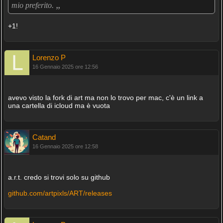
„
mio preferito.
+1!
Lorenzo P
16 Gennaio 2025 ore 12:56
avevo visto la fork di art ma non lo trovo per mac, c'è un link a
una cartella di icloud ma è vuota
Catand
16 Gennaio 2025 ore 12:58
a.r.t. credo si trovi solo su github
github.com/artpixls/ART/releases