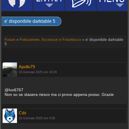
e' disponibile darktable 5
Forum
»
Fotocamere, Accessori e Fotoritocco
» e' disponibile darktable
5
Apollo79
15 Gennaio 2025 ore 18:29
@Ivo6767
Non so se stasera riesco ma ci provo appena posso. Grazie
Cdx
16 Gennaio 2025 ore 0:09