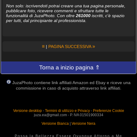
Non solo: iscrivendoti potrai creare una tua pagina personale,
pubblicare foto, ricevere commenti e sfruttare tutte le
funzionalità di JuzaPhoto. Con oltre
261000
iscritti, c'è spazio
per tutti, dal principiante al professionista.
≡
»
|
PAGINA SUCCESSIVA
Torna a inizio pagina ⇑
JuzaPhoto contiene link affiliati Amazon ed Ebay e riceve una
commissione in caso di acquisto attraverso link affiliati.
Versione desktop
-
Termini di utilizzo e Privacy
-
Preferenze Cookie
juza.ea@gmail.com - P. IVA 01501900334
Versione Bianca
|
Versione Nera
Possa la Bellezza Essere Ovunque Attorno a Me