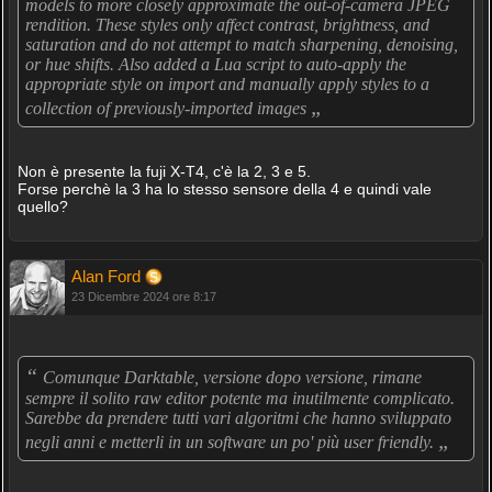
models to more closely approximate the out-of-camera JPEG
rendition. These styles only affect contrast, brightness, and
saturation and do not attempt to match sharpening, denoising,
or hue shifts. Also added a Lua script to auto-apply the
appropriate style on import and manually apply styles to a
„
collection of previously-imported images
Non è presente la fuji X-T4, c'è la 2, 3 e 5.
Forse perchè la 3 ha lo stesso sensore della 4 e quindi vale
quello?
Alan Ford
23 Dicembre 2024 ore 8:17
“
Comunque Darktable, versione dopo versione, rimane
sempre il solito raw editor potente ma inutilmente complicato.
Sarebbe da prendere tutti vari algoritmi che hanno sviluppato
„
negli anni e metterli in un software un po' più user friendly.