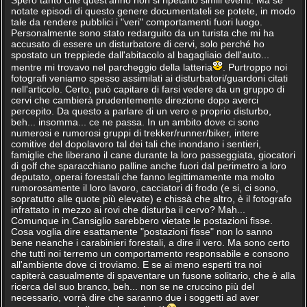
Spero tanto che quest'anno non si ripetano simili eventi. Ma se
notate episodi di questo genere documentateli se potete, in modo
tale da rendere pubblici i "veri" comportamenti fuori luogo.
Personalmente sono stato redarguito da un turista che mi ha
accusato di essere un disturbatore di cervi, solo perché ho
spostato un treppiede dall'abitacolo al bagagliaio dell'auto...
mentre mi trovavo nel parcheggio della latteria
. Purtroppo noi
fotografi veniamo spesso assimilati ai disturbatori/guardoni citati
nell'articolo. Certo, può capitare di farsi vedere da un gruppo di
cervi che cambierà prudentemente direzione dopo averci
percepito. Da questo a parlare di un vero e proprio disturbo,
beh... insomma... ce ne passa. In un ambito dove ci sono
numerosi e rumorosi gruppi di trekker/runner/biker, intere
comitive del dopolavoro tal dei tali che inondano i sentieri,
famiglie che liberano il cane durante la loro passeggiata, giocatori
di golf che sparacchiano palline anche fuori dal perimetro a loro
deputato, operai forestali che fanno legittimamente ma molto
rumorosamente il loro lavoro, cacciatori di frodo (e si, ci sono,
sopratutto alle quote più elevate) e chissà che altro, è il fotografo
infrattato in mezzo ai rovi che disturba il cervo? Mah...
Comunque in Cansiglio sarebbero vietate le postazioni fisse.
Cosa voglia dire esattamente "postazioni fisse" non lo sanno
bene neanche i carabinieri forestali, a dire il vero. Ma sono certo
che tutti noi terremo un comportamento responsabile e consono
all'ambiente dove ci troviamo. E se ai meno esperti tra noi
capiterà casualmente di spaventare un fusone solitario, che è alla
ricerca del suo branco, beh... non se ne cruccino più del
necessario, vorrà dire che saranno due i soggetti ad aver