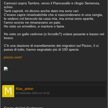
Camosci sopra Tambre, verso il Piancavallo e rifugio Semenza,
schivi.
Tanti caprioli, mi dicono anche daini ma sono rari.
C'erano capre rinselvatichite che si nascondevano in una cengia,
le vedevo col binocolo da casa mia, ma ormai sono sparite,
l'anno scorso ne rimanevano un paio.
Ho visto un ermellino, e martore o faine.
Ho visto un gallo cedrone (o forcello?) volare pesante e basso nel
bosco.
C'è una stazione di inanellamento dei migratori sul Pizzoc, lì ci
passa di tutto, hanno segnalato più di 100 specie.
pizzoc.com/
Max_anton
14 Settembre 2024 ore 15:41