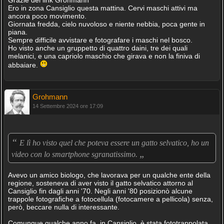
Grazie del link Grohmann
Ero in zona Cansiglio questa mattina. Cervi maschi attivi ma
ancora poco movimento.
Giornata fredda, cielo nuvoloso e niente nebbia, poca gente in
piana.
Sempre difficile avvistare e fotografare i maschi nel bosco.
Ho visto anche un gruppetto di quattro daini, tre dei quali
melanici, e una capriolo maschio che girava e non la finiva di
abbaiare.
Grohmann
14 Settembre 2024 ore 17:09
“
E lì ho visto quel che poteva essere un gatto selvatico, ho un
„
video con lo smartphone sgranatissimo.
Avevo un amico biologo, che lavorava per un qualche ente della
regione, sosteneva di aver visto il gatto selvatico attorno al
Cansiglio fin dagli anni '70. Negli anni '80 posizionò alcune
trappole fotografiche a fotocellula (fotocamere a pellicola) senza,
però, beccare nulla di interessante.
Comunque qualche anno fa, in Cansiglio, è stata fototrappolata