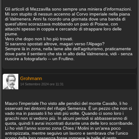
Gli articoli di Mezzavilla sono sempre una miniera d'informazioni.
Mi son stupito di nessun accenno al Corvo imperiale nella piana
di Valmenera. Anni fa ricordo una giornata dove una banda di
quest'ultimi scorazzava mobbando un paio di Poiane, con
attacchi spesso in coppia e cercando di strappare loro delle
piume.
Vero che dopo non li ho più trovati.
Si saranno spostati altrove, magari verso l'Alpago?
Sempre là in zona, nella lame alte dell'agriturismo, praticamente
dove parte il sentiero che sta in alto della Valmenera, vidi - senza
riuscire a fotografarlo -- un Frullino.
Grohmann
14 Settembre 2024 ore 11:31
Mauro l'imperiale l'ho visto alle pendici del monte Cavallo, li ho
osservati nei dintorni del rifugio Semenza. È un pezzo che non ci
vado ma in passato li ho visti più volte. Quando ci sono loro i
gracchi non si vedono più. In alcuni periodi si abbasseranno di
quota, quindi li avrai incontrati durante una delle loro scorribande.
Li ho visti l'anno scorso zona Chies / Molini in un'area poco
antropizzata, mentre seguivo un lavoro e sembrava che l'unico
scopo della loro presenza fosse rompere le balle al resto