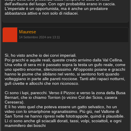
dell'avifauna del luogo. Con ogni probabilità erano in caccia.
L'imperiale è un opportunista, ma è anche un predatore
abbastanza attivo e non solo di nidiacei.
Maurese
14 Settembre 2024 ore 13:11
Sì, ho visto anche io dei corvi imperiali.
Poi gracchi e aquile reali, queste credo arrivino dalla Val Cellina.
Una volta di sera mi è passato sopra la testa un gufo reale, come
uno spettro enorme, silenziosissimo. All'opposto poiane e gracchi
hanno le piume che sibilano nel vento, si sentono forti quando
volteggiano in parte alle pareti rocciose. Tanti altri rapaci notturni,
gufi civette e allocchi che non riconosco.
Ci sono i lupi, parecchi. Verso il Pizzoc e verso la zona della Busa
Bernart, che io chiamo Torrion (o vicino Col dei Scios, casera
Ceresera).
E lì ho visto quel che poteva essere un gatto selvatico, ho un
video con lo smartphone sgranatissimo. Più giù, nel Vallone di
San Tomè ne hanno ripresi nelle fototrappole, quindi è plausibile.
Lì ci sono anche gli sciacalli dorati, tassi, volpi, scoiattoli, e ogni
mammifero dei boschi