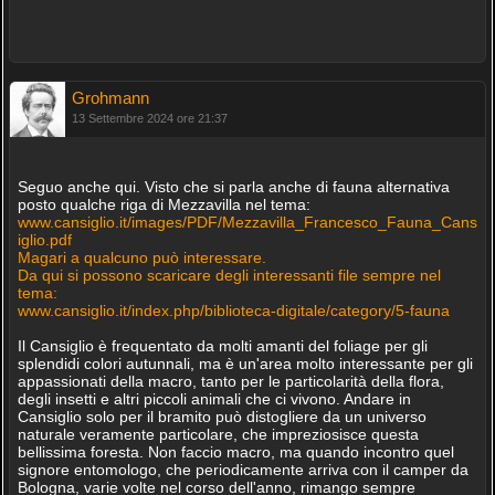
Grohmann
13 Settembre 2024 ore 21:37
Seguo anche qui. Visto che si parla anche di fauna alternativa
posto qualche riga di Mezzavilla nel tema:
www.cansiglio.it/images/PDF/Mezzavilla_Francesco_Fauna_Cans
iglio.pdf
Magari a qualcuno può interessare.
Da qui si possono scaricare degli interessanti file sempre nel
tema:
www.cansiglio.it/index.php/biblioteca-digitale/category/5-fauna
Il Cansiglio è frequentato da molti amanti del foliage per gli
splendidi colori autunnali, ma è un'area molto interessante per gli
appassionati della macro, tanto per le particolarità della flora,
degli insetti e altri piccoli animali che ci vivono. Andare in
Cansiglio solo per il bramito può distogliere da un universo
naturale veramente particolare, che impreziosisce questa
bellissima foresta. Non faccio macro, ma quando incontro quel
signore entomologo, che periodicamente arriva con il camper da
Bologna, varie volte nel corso dell'anno, rimango sempre