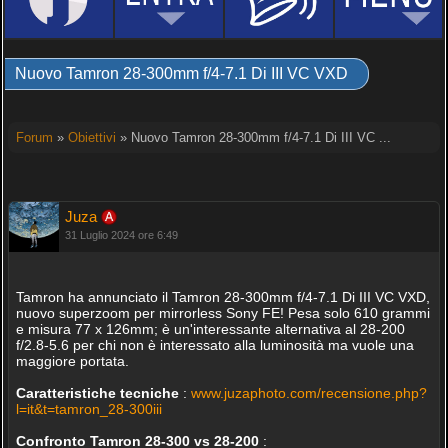
Nuovo Tamron 28-300mm f/4-7.1 Di III VC VXD
Forum
»
Obiettivi
» Nuovo Tamron 28-300mm f/4-7.1 Di III VC ...
Juza
31 Luglio 2024 ore 6:49
Tamron ha annunciato il Tamron 28-300mm f/4-7.1 Di III VC VXD,
nuovo superzoom per mirrorless Sony FE! Pesa solo 610 grammi
e misura 77 x 126mm; è un'interessante alternativa al 28-200
f/2.8-5.6 per chi non è interessato alla luminosità ma vuole una
maggiore portata.
Caratteristiche tecniche
:
www.juzaphoto.com/recensione.php?
l=it&t=tamron_28-300iii
Confronto Tamron 28-300 vs 28-200
: