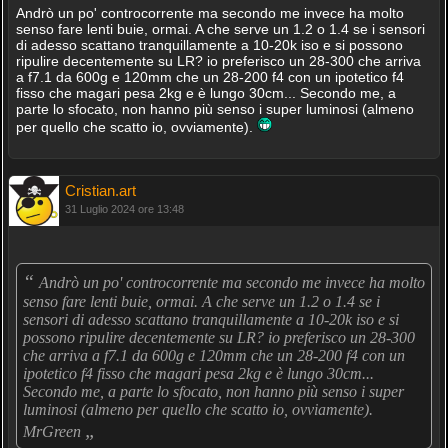
Andrò un po' controcorrente ma secondo me invece ha molto
senso fare lenti buie, ormai. A che serve un 1.2 o 1.4 se i sensori
di adesso scattano tranquillamente a 10-20k iso e si possono
ripulire decentemente su LR? io preferisco un 28-300 che arriva
a f7.1 da 600g e 120mm che un 28-200 f4 con un ipotetico f4
fisso che magari pesa 2kg e è lungo 30cm... Secondo me, a
parte lo sfocato, non hanno più senso i super luminosi (almeno
per quello che scatto io, ovviamente).
Cristian.art
31 Luglio 2024 ore 13:48
“
Andrò un po' controcorrente ma secondo me invece ha molto
senso fare lenti buie, ormai. A che serve un 1.2 o 1.4 se i
sensori di adesso scattano tranquillamente a 10-20k iso e si
possono ripulire decentemente su LR? io preferisco un 28-300
che arriva a f7.1 da 600g e 120mm che un 28-200 f4 con un
ipotetico f4 fisso che magari pesa 2kg e è lungo 30cm...
Secondo me, a parte lo sfocato, non hanno più senso i super
luminosi (almeno per quello che scatto io, ovviamente).
„
MrGreen