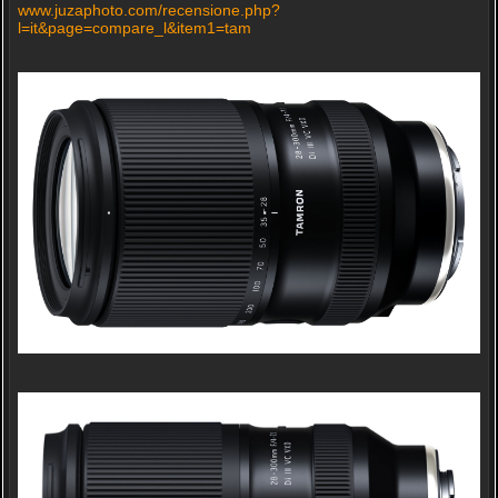
www.juzaphoto.com/recensione.php?
l=it&page=compare_l&item1=tam