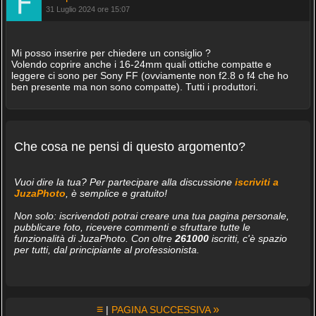
31 Luglio 2024 ore 15:07
Mi posso inserire per chiedere un consiglio ?
Volendo coprire anche i 16-24mm quali ottiche compatte e
leggere ci sono per Sony FF (ovviamente non f2.8 o f4 che ho
ben presente ma non sono compatte). Tutti i produttori.
Che cosa ne pensi di questo argomento?
Vuoi dire la tua? Per partecipare alla discussione
iscriviti a
JuzaPhoto
, è semplice e gratuito!
Non solo: iscrivendoti potrai creare una tua pagina personale,
pubblicare foto, ricevere commenti e sfruttare tutte le
funzionalità di JuzaPhoto. Con oltre
261000
iscritti, c'è spazio
per tutti, dal principiante al professionista.
≡
»
|
PAGINA SUCCESSIVA