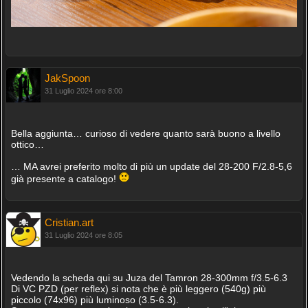
JakSpoon
31 Luglio 2024 ore 8:00
Bella aggiunta… curioso di vedere quanto sarà buono a livello
ottico…
… MA avrei preferito molto di più un update del 28-200 F/2.8-5,6
già presente a catalogo!
Cristian.art
31 Luglio 2024 ore 8:05
Vedendo la scheda qui su Juza del Tamron 28-300mm f/3.5-6.3
Di VC PZD (per reflex) si nota che è più leggero (540g) più
piccolo (74x96) più luminoso (3.5-6.3).