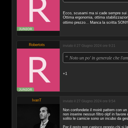
Ecco, scusami ma si cade sempre sui pr
Ottima ergonomia, ottima stabilizzazi
ottimo prezzo... Manca la scritta SONY
Robertots
inviato il 27 Giugno 2024 ore 9:21
“
Noto un po' in generale che l'a
+1
IvanT
inviato il 27 Giugno 2024 ore 9:54
Non confondete il moirè pattern con un ge
non inserire nessun filtro olpf in favor
solito le camicie sono un incubo da gest
Per il resto non capisco proprio chi si 