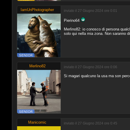
IamUnPhotographer
inviato il 27 Giugno 2024 ore 0:01
Pierino64
Merlino82: io conosco di persona qualch
solo qui nella mia zona. Non saranno d
Merlino82
inviato il 27 Giugno 2024 ore 0:06
Si magari qualcuno la usa ma son perc
Manicomic
inviato il 27 Giugno 2024 ore 0:45