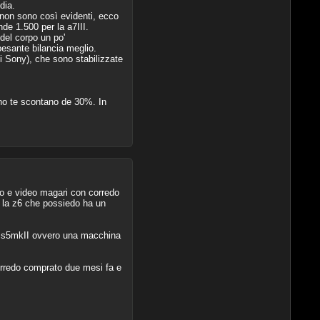
dia.
 non sono così evidenti, ecco
e 1.500 per la a7III.
del corpo un po'
esante bilancia meglio.
 di Sony), che sono stabilizzate
nno te scontano de 30%. In
to e video magari con corredo
 la z6 che possiedo ha un
il s5mkII ovvero una macchina
corredo comprato due mesi fa e