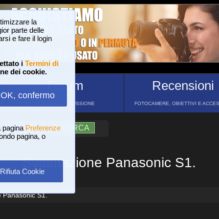
ttimizzare la
or parte delle
si e fare il login
ettato i
Termini di
one dei cookie.
Forum
Recensioni
OK, confermo
FORUM DI DISCUSSIONE
FOTOCAMERE, OBIETTIVI E ACCE
a pagina
?
AIUTO
Preferenze
RICERCA
 fondo pagina, o
Svalutazione Panasonic S1.
Rifiuta Cookie
e Panasonic S1.