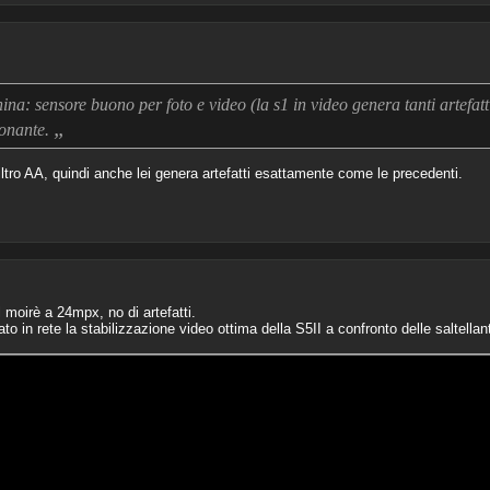
na: sensore buono per foto e video (la s1 in video genera tanti artefatt
„
ionante.
iltro AA, quindi anche lei genera artefatti esattamente come le precedenti.
 moirè a 24mpx, no di artefatti.
in rete la stabilizzazione video ottima della S5II a confronto delle saltellan