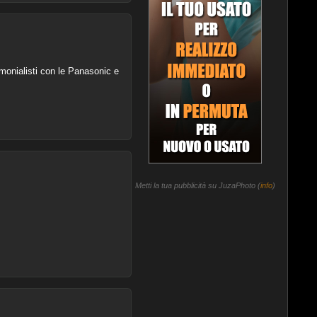
imonialisti con le Panasonic e
Metti la tua pubblicità su JuzaPhoto (
info
)