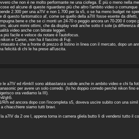
 ovvero che non é ne molto performante ne una ciofega. É più o meno nella me
 cose ed alcune di queste riguardano più che altro l'ambito video o comunque
ende 2.300 per una a7IV e non 1.700 per la s5, o se ha meno budget ne spend
 di questo fantomatico af, come se quello della a7III fosse esente da difetti, 
mpugna bene e che se ci monti un 24-70 o peggio ancora un 70-200 il corpo p
ssimi, alcuni mirini ottimi, che da display vedi anche sotto il sole (a differenza
lità video anche con bitrate leggeri.
sa più facile e veloce da notare é l'autofocus.
 nikon e Canon, non ha il fascino di Fuji.
tasato è che a fronte di prezzo di listino in linea con il mercato, dopo un a
licità di chi le ha prese all'uscita.
e le a7IV ed r6mkII sono abbastanza valide anche in ambito video e chi fa fo
asonic per avere un solo corredo. (Io ho doppio corredo perché nikon fino e
igerisco ora vediamo la III).
h4/gh5.
1/R/h ed ancora dopo con l'incompleta s5, doveva uscire subito con una sim
 a chiacchiere siamo tutti bravi.
a7IV da 2 ore l, appena torna in camera gliela butto lì di vendersi tutto il 