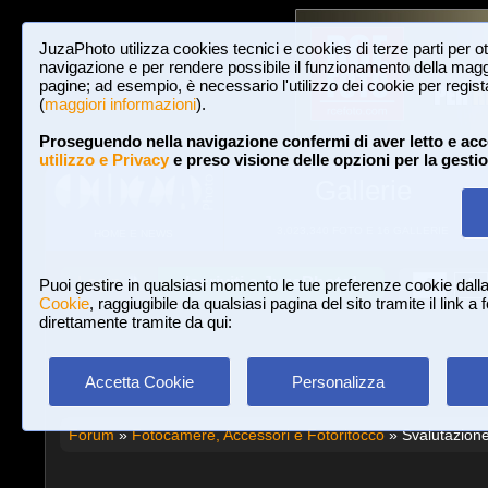
JuzaPhoto utilizza cookies tecnici e cookies di terze parti per o
navigazione e per rendere possibile il funzionamento della maggi
pagine; ad esempio, è necessario l'utilizzo dei cookie per registar
(
maggiori informazioni
).
Proseguendo nella navigazione confermi di aver letto e acc
utilizzo e Privacy
e preso visione delle opzioni per la gesti
Gallerie
3,023,340 FOTO E 16 GALLERIE
HOME E NEWS
Iscriviti a JuzaPhoto!
A
A
Login
Puoi gestire in qualsiasi momento le tue preferenze cookie dall
Cookie
, raggiugibile da qualsiasi pagina del sito tramite il link a
direttamente tramite da qui:
Accetta Cookie
Personalizza
Forum
»
Fotocamere, Accessori e Fotoritocco
» Svalutazion