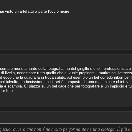
ai visto un artefatto a parte l'ovvio moirè
 sempre meno amante della fotografia ma del gingillo e che il professionista è
 livello, nonostante tutto quello che ci vuole propinare il marketing, l'attrezz
Ed ecco che la quadra la si trova subito. Ad esempio un bel corredo nikon per l
imbal talvolta, sa benissimo che il set è composto da una macchina e obiettivi
a e scambia. Ci piazza su un bel cage che per fotografare e' un impiccio e tut
far foto.
quello, ovvero che non é ne molto performante ne una ciofega. É più 