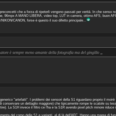
econcetti che a forza di ripeterli vengono passati per verità. In che senso 
one, 96mpx A MANO LIBERA, video top, LUT in camera, ottimo AFS, buon AFC, 
/NIKON/CANON, forse è questo il suo difetto principale...
„
matore è sempre meno amante della fotografia ma del gingillo
nerico "artefatti". I problemi dei sensori della S1 riguardano proprio il moirè 
e di conservare un dettaglio maggiore) che tipicamente rompe le scatole su tessu
ire). La S1H invece il filtro ce l'ha e la S1R avendo pixel pitch minore riduce 
lamenta del corpo delle S1 e varianti, al di là dell'AFC. Hanno una marea di fu