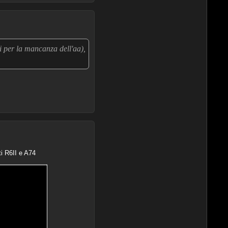
i per la mancanza dell'aa),
ti R6II e A74