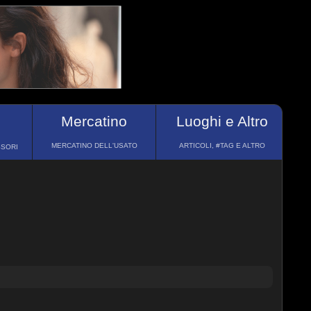
Mercatino
Luoghi e Altro
MERCATINO DELL'USATO
ARTICOLI, #TAG E ALTRO
SSORI