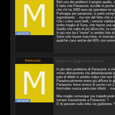
Beh uno dei problemi é proprio quello,
Il fatto che Panasonic eccelle in poche
che chi ha 2000 euro da spendere ne sp
Purtroppo per panasonic si parla sempre
ingombrante… ma non del fatto che si i
Che i colori sono belli, i sensori validi
molto meglio di Sony, che hanno una qua
Quello che salta di più all'occhio, la co
In più non ha il “nome” in ambito foto di
Sono solo buone macchine, in mercato in
qualche caso anche del 60% con somma fe
Manicomic
inviato il 27 Giugno 2024 ore 0:54
In più altro problema di Panasonic e ch
misto ultimamente sta abbandonando pan
paio di difetti in ambito video che non d
Paradossalmente erano più diffuse le g
Panasonic forse invece di uscire con s
foto/video senza particolari difetti… ma
Mia moglie comunque sta maledicendo la 
tornare mestamente a Panasonic ?
O di passare sulla retta via giallonera ?