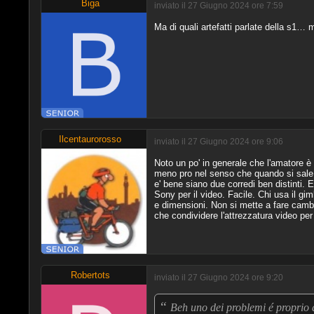
Biga
inviato il 27 Giugno 2024 ore 7:59
Ma di quali artefatti parlate della s1… m
Ilcentaurorosso
inviato il 27 Giugno 2024 ore 9:06
Noto un po' in generale che l'amatore è
meno pro nel senso che quando si sale di
e' bene siano due corredi ben distinti. 
Sony per il video. Facile. Chi usa il g
e dimensioni. Non si mette a fare cambi
che condividere l'attrezzatura video per 
Robertots
inviato il 27 Giugno 2024 ore 9:20
“
Beh uno dei problemi é proprio 