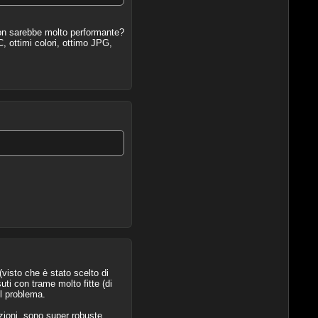
non sarebbe molto performante?
ottimi colori, ottimo JPG,
(visto che è stato scelto di
ti con trame molto fitte (di
il problema.
nzioni, sono super robuste,