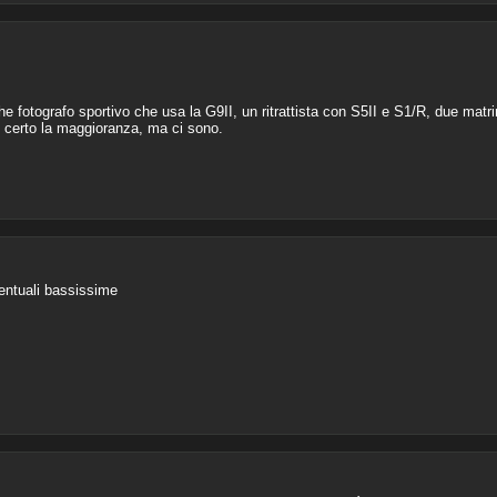
e fotografo sportivo che usa la G9II, un ritrattista con S5II e S1/R, due matr
i certo la maggioranza, ma ci sono.
entuali bassissime