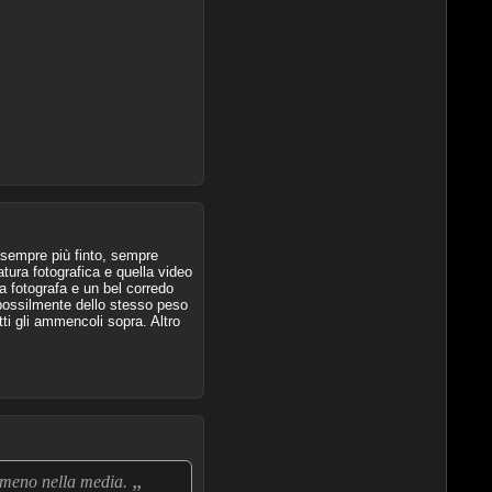
 sempre più finto, sempre
atura fotografica e quella video
a fotografa e un bel corredo
 possilmente dello stesso peso
ti gli ammencoli sopra. Altro
„
o meno nella media.