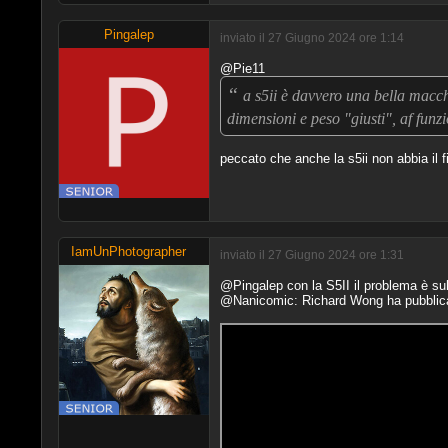
Pingalep
inviato il 27 Giugno 2024 ore 1:14
@Pie11
“
a s5ii è davvero una bella macchi
dimensioni e peso "giusti", af funz
peccato che anche la s5ii non abbia il f
IamUnPhotographer
inviato il 27 Giugno 2024 ore 1:31
@Pingalep con la S5II il problema è sul
@Nanicomic: Richard Wong ha pubblicato 