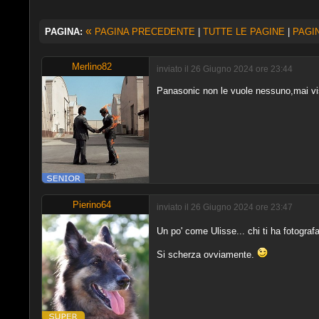
«
PAGINA:
PAGINA PRECEDENTE
|
TUTTE LE PAGINE
|
PAGI
Merlino82
inviato il 26 Giugno 2024 ore 23:44
Panasonic non le vuole nessuno,mai vist
Pierino64
inviato il 26 Giugno 2024 ore 23:47
Un po' come Ulisse... chi ti ha fotogra
Si scherza ovviamente.