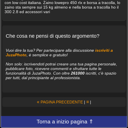
con low cost italiana. Zaino lowepro 450 rlx e borsa a tracolla, lo
zaino sta sempre sui 15 kg almeno e nella borsa a tracolla ho il
300 2.8 ed accessori vari
Che cosa ne pensi di questo argomento?
Vuoi dire la tua? Per partecipare alla discussione
iscriviti a
JuzaPhoto
, è semplice e gratuito!
Non solo: iscrivendoti potrai creare una tua pagina personale,
pubblicare foto, ricevere commenti e sfruttare tutte le
funzionalità di JuzaPhoto. Con oltre
261000
iscritti, c'è spazio
per tutti, dal principiante al professionista.
«
≡
PAGINA PRECEDENTE
|
|
Torna a inizio pagina ⇑