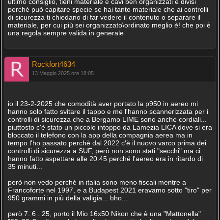
ultimo consiglio, tieni materiale e cavi ben organizzati e divisi
perchè può capitare specie se hai tanto materiale che ai controlli
di sicurezza ti chiedano di far vedere il contenuto o separare il
materiale, per cui più sei organizzato\ordinato meglio è! che poi è
una regola sempre valida in generale
Rockfort4634
13 Maggio 2025 ore 18:05
io il 23-2-2025 che comodità aver portato la p950 in aereo mi
hanno solo fatto svitare il tappo e me l'hanno scannerizzata per i
controlli di sicurezza che a Bergamo LIME sono anche cordiali...
piuttosto c'è stato un piccolo intoppo da Lamezia LICA dove si era
bloccato il telefono con la app della compagnia aerea ma in
tempo l'ho passato perchè dal 2022 c'è il nuovo varco prima dei
controlli di sicurezza a SUF, però non sono stati "secchi" ma ci
hanno fatto aspettare alle 20.45 perché l'aereo era in ritardo di
35 minuti...
però non vedo perché in italia sono meno fiscali mentre a
Francoforte nel 1997, e a Budapest 2021 eravamo sotto "tiro" per
950 grammi in più della valigia... bho...
però 7. 6 . 25, porto il Mio 16x50 Nikon che è una "Mattonella"