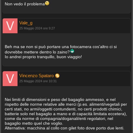
Non vedo il problema
Vale_g
25 Maggio 2024 ore 9:27
Beh ma se non si può portare una fotocamera cos'altro ci si
dovrebbe mettere dentro lo zaino?
Io andrei proprio tranquillo, buon viaggio!
Vincenzo Spataro
25 Maggio 2024 ore 10:31
Nei limiti di dimensioni e peso del bagaglio ammesso, e nel
rispetto delle norme relative alle merci (p.es. alimenti/vegetali per
certi stati, no armi/oggetti contundenti, no certi prodotti chimici,
batterie solo nel bagaglio a mano e di capacità limitata eccetera),
come da norme di compagnia/doganali/enti regolatori, nel
bagaglio metto quel che voglio.
Alternativa: macchina al collo con gilet foto dove porto due lenti.