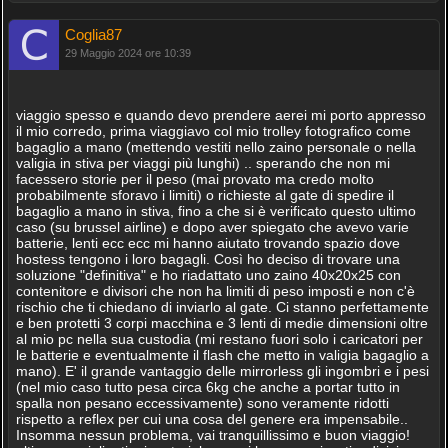
Coglia87
29 Maggio 2024 ore 10:39
viaggio spesso e quando devo prendere aerei mi porto appresso
il mio corredo, prima viaggiavo col mio trolley fotografico come
bagaglio a mano (mettendo vestiti nello zaino personale o nella
valigia in stiva per viaggi più lunghi) .. sperando che non mi
facessero storie per il peso (mai provato ma credo molto
probabilmente sforavo i limiti) o richieste al gate di spedire il
bagaglio a mano in stiva, fino a che si è verificato questo ultimo
caso (su brussel airline) e dopo aver spiegato che avevo varie
batterie, lenti ecc ecc mi hanno aiutato trovando spazio dove
hostess tengono i loro bagagli. Così ho deciso di trovare una
soluzione "definitiva" e ho riadattato uno zaino 40x20x25 con
contenitore e divisori che non ha limiti di peso imposti e non c'è
rischio che ti chiedano di inviarlo al gate. Ci stanno perfettamente
e ben protetti 3 corpi macchina e 3 lenti di medie dimensioni oltre
al mio pc nella sua custodia (mi restano fuori solo i caricatori per
le batterie e eventualmente il flash che metto in valigia bagaglio a
mano). E' il grande vantaggio delle mirrorless gli ingombri e i pesi
(nel mio caso tutto pesa circa 6kg che anche a portar tutto in
spalla non pesano eccessivamente) sono veramente ridotti
rispetto a reflex per cui una cosa del genere era impensabile..
Insomma nessun problema, vai tranquillissimo e buon viaggio!