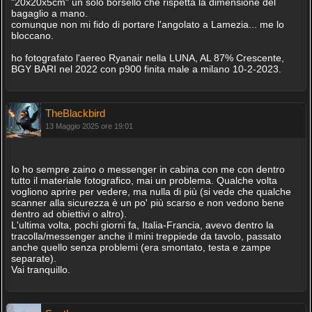
"20x20x5cm" un solo borsello che rispetta la dimensione del
bagaglio a mano.
comunque non mi fido di portare l'angolato a Lamezia... me lo
bloccano.
ho fotografato l'aereo Ryanair nella LUNA, AL 87% Crescente,
BGY BARI nel 2022 con p900 finita male a milano 10-2-2023.
TheBlackbird
13 Maggio 2025 ore 19:01
Io ho sempre zaino o messenger in cabina con me con dentro
tutto il materiale fotografico, mai un problema. Qualche volta
vogliono aprire per vedere, ma nulla di più (si vede che qualche
scanner alla sicurezza è un po' più scarso e non vedono bene
dentro ad obiettivi o altro).
L'ultima volta, pochi giorni fa, Italia-Francia, avevo dentro la
tracolla/messenger anche il mini treppiede da tavolo, passato
anche quello senza problemi (era smontato, testa e zampe
separate).
Vai tranquillo.