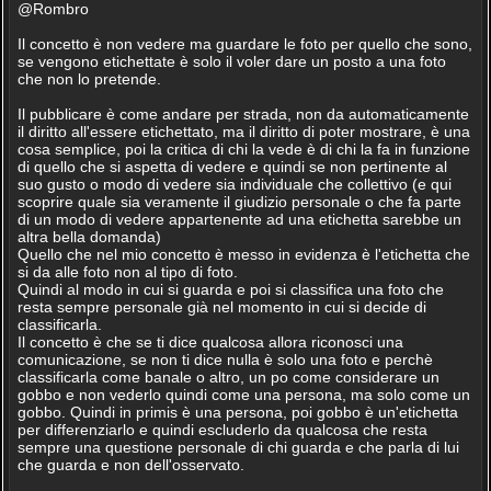
@Rombro
Il concetto è non vedere ma guardare le foto per quello che sono,
se vengono etichettate è solo il voler dare un posto a una foto
che non lo pretende.
Il pubblicare è come andare per strada, non da automaticamente
il diritto all'essere etichettato, ma il diritto di poter mostrare, è una
cosa semplice, poi la critica di chi la vede è di chi la fa in funzione
di quello che si aspetta di vedere e quindi se non pertinente al
suo gusto o modo di vedere sia individuale che collettivo (e qui
scoprire quale sia veramente il giudizio personale o che fa parte
di un modo di vedere appartenente ad una etichetta sarebbe un
altra bella domanda)
Quello che nel mio concetto è messo in evidenza è l'etichetta che
si da alle foto non al tipo di foto.
Quindi al modo in cui si guarda e poi si classifica una foto che
resta sempre personale già nel momento in cui si decide di
classificarla.
Il concetto è che se ti dice qualcosa allora riconosci una
comunicazione, se non ti dice nulla è solo una foto e perchè
classificarla come banale o altro, un po come considerare un
gobbo e non vederlo quindi come una persona, ma solo come un
gobbo. Quindi in primis è una persona, poi gobbo è un'etichetta
per differenziarlo e quindi escluderlo da qualcosa che resta
sempre una questione personale di chi guarda e che parla di lui
che guarda e non dell'osservato.