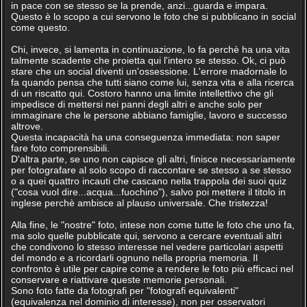
in pace con se stesso se la prende, anzi...guarda e impara.
Questo è lo scopo a cui servono le foto che si pubblicano in social
come questo.
Chi, invece, si lamenta in continuazione, lo fa perchè ha una vita
talmente scadente che proietta qui l'intero se stesso. Ok, ci può
stare che un social diventi un'ossessione. L'errore madornale lo
fa quando pensa che tutti siano come lui, senza vita e alla ricerca
di un riscatto qui. Costoro hanno una limite intellettivo che gli
impedisce di mettersi nei panni degli altri e anche solo per
immaginare che le persone abbiano famiglie, lavoro e successo
altrove.
Questa incapacità ha una conseguenza immediata: non saper
fare foto comprensibili.
D'altra parte, se uno non capisce gli altri, finisce necessariamente
per fotografare al solo scopo di raccontare se stesso a se stesso
o a quei quattro incauti che cascano nella trappola dei suoi quiz
("cosa vuol dire...acqua...fuochino"), salvo poi mettere il titolo in
inglese perchè ambisce al plauso universale. Che tristezza!
Alla fine, le "nostre" foto, intese non come tutte le foto che uno fa,
ma solo quelle pubblicate qui, servono a cercare eventuali altri
che condivono lo stesso interesse nel vedere particolari aspetti
del mondo e a ricordarli ognuno nella propria memoria. Il
confronto è utile per capire come a rendere le foto più efficaci nel
conservare e riattivare queste memorie personali.
Sono foto fatte da fotografi per "fotografi equivalenti"
(equivalenza nel dominio di interesse), non per osservatori