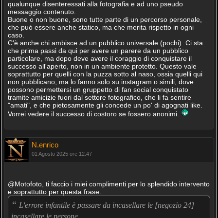
qualunque disenteressati alla fotografia e ad uno pseudo
messaggio contenuto.
Buone o non buone, sono tutte parte di un percorso personale,
che può essere anche statico, ma che merita rispetto in ogni
caso.
C'è anche chi ambisce ad un pubblico universale (pochi). Ci sta
che prima passi da qui per avere un parere da un pubblico
particolare, ma dopo deve avere il coraggio di conquistare il
successo all'aperto, non in un ambiente protetto. Questo vale
soprattutto per quelli con la puzza sotto al naso, ossia quelli qui
non pubblicano, ma lo fanno solo su instagram o simili, dove
possono permettersi un gruppetto di fan social conquistato
tramite amicizie fuori dal settore fotografico, che li fa sentire
"amati", e che pietosamente gli concede un po' di agognati like.
Vorrei vedere il successo di costoro se fossero anonimi.
N.enrico
01 Agosto 2025 ore 12:47
@Motofoto, ti faccio i miei complimenti per lo splendido intervento
e soprattutto per questa frase:
“
L'errore infantile è passare da incasellare le [negozio 24]
„
incasellare le persone.