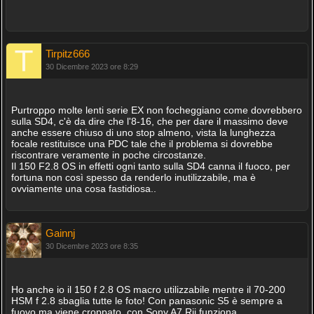
Tirpitz666
30 Dicembre 2023 ore 8:29
Purtroppo molte lenti serie EX non focheggiano come dovrebbero
sulla SD4, c'è da dire che l'8-16, che per dare il massimo deve
anche essere chiuso di uno stop almeno, vista la lunghezza
focale restituisce una PDC tale che il problema si dovrebbe
riscontrare veramente in poche circostanze.
Il 150 F2.8 OS in effetti ogni tanto sulla SD4 canna il fuoco, per
fortuna non così spesso da renderlo inutilizzabile, ma è
ovviamente una cosa fastidiosa..
Gainnj
30 Dicembre 2023 ore 8:35
Ho anche io il 150 f 2.8 OS macro utilizzabile mentre il 70-200
HSM f 2.8 sbaglia tutte le foto! Con panasonic S5 è sempre a
fuovo ma viene croppato, con Sony A7 Rii funziona.