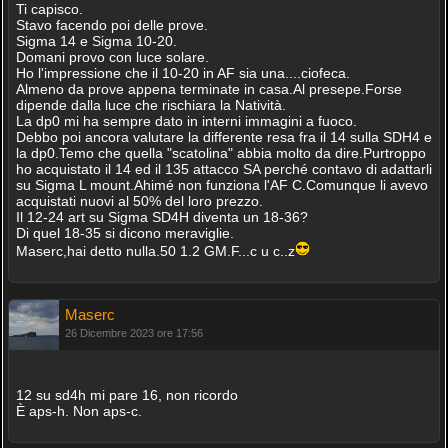
Ti capisco.
Stavo facendo poi delle prove.
Sigma 14 e Sigma 10-20.
Domani provo con luce solare.
Ho l'impressione che il 10-20 in AF sia una....ciofeca.
Almeno da prove appena terminate in casa.Al presepe.Forse
dipende dalla luce che rischiara la Natività.
La dp0 mi ha sempre dato in interni immagini a fuoco.
Debbo poi ancora valutare la differente resa fra il 14 sulla SDH4 e
la dp0.Temo che quella "scatolina" abbia molto da dire.Purtroppo
ho acquistato il 14 ed il 135 attacco SA perché contavo di adattarli
su Sigma L mount.Ahimé non funziona l'AF C.Comunque li avevo
acquistati nuovi al 50% del loro prezzo.
Il 12-24 art su Sigma SD4H diventa un 18-36?
Di quel 18-35 si dicono meraviglie.
Maserc,hai detto nulla.50 1.2 GM.F...c u c..z
Maserc
26 Dicembre 2023 ore 17:56
12 su sd4h mi pare 16, non ricordo
È aps-h. Non aps-c.