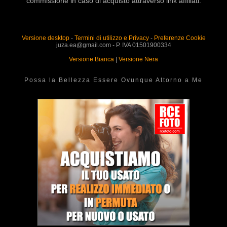
commissione in caso di acquisto attraverso link affiliati.
Versione desktop
-
Termini di utilizzo e Privacy
-
Preferenze Cookie
juza.ea@gmail.com - P. IVA 01501900334
Versione Bianca
|
Versione Nera
Possa la Bellezza Essere Ovunque Attorno a Me