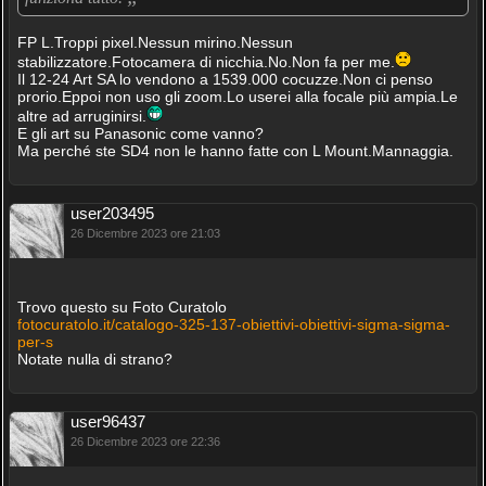
FP L.Troppi pixel.Nessun mirino.Nessun
stabilizzatore.Fotocamera di nicchia.No.Non fa per me.
Il 12-24 Art SA lo vendono a 1539.000 cocuzze.Non ci penso
prorio.Eppoi non uso gli zoom.Lo userei alla focale più ampia.Le
altre ad arruginirsi.
E gli art su Panasonic come vanno?
Ma perché ste SD4 non le hanno fatte con L Mount.Mannaggia.
user203495
26 Dicembre 2023 ore 21:03
Trovo questo su Foto Curatolo
fotocuratolo.it/catalogo-325-137-obiettivi-obiettivi-sigma-sigma-
per-s
Notate nulla di strano?
user96437
26 Dicembre 2023 ore 22:36