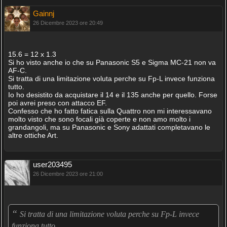
Gainnj
26 Dicembre 2023 ore 20:49
15.6 = 12 x 1.3
Si ho visto anche io che su Panasonic S5 e Sigma MC-21 non va
AF-C.
Si tratta di una limitazione voluta perche su Fp-L invece funziona
tutto.
Io ho desistito da acquistare il 14 e il 135 anche per quello. Forse
poi avrei preso con attacco EF.
Confesso che ho fatto fatica sulla Quattro non mi interessavano
molto visto che sono focali già coperte e non amo molto i
grandangoli, ma su Panasonic e Sony adattati completavano le
altre ottiche Art.
user203495
26 Dicembre 2023 ore 21:00
“
Si tratta di una limitazione voluta perche su Fp-L invece
„
funziona tutto.