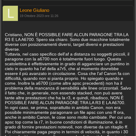
Leone Giuliano
19 Ottobre 2023 ore 11:26
Cristiano, NON È POSSIBILE FARE ALCUN PARAGONE TRA LA
R3 E LA A6700. Spero sia chiaro. Sono due macchine totalmente
diverse con posizionamenti diversi, target diversi e prestazioni
diverse.
Tuttavia, nel caso specifico dell'af a distanza su soggetti piccoli, il
paragone con la a6700 non è totalmente fuori luogo. Questa
scatolettina è effettivamente in grado di agganciare un puntino in
cielo in quanto ha l'af della a7r5, che al momento dovrebbe
essere il più avanzato in circolazione. Cosa che l'af Canon fa con
difficoltà, quando non si pianta proprio. Ho spiegato quando e
come. Inoltre la a6700 (come altre apsc precedenti) non ha il
problema della mancanza di sensibilità alle linee orizzontali. Salvo
il fatto che, in generale, non essendo stacked, non può avere
tante altre prestazioni che ha la r3, e quindi, ribadisco, NON È
POSSIBILE FARE ALCUN PARAGONE TRA LA R3 E LA A6700.
In ogni caso, se prima, soprattutto in ambito Canon, non era
possibile minimamente paragonare un file apsc con uno ff ora,
anche in ambito Canon, le cose sono molto cambiate. Per cui una
apsc top come la r7, in buone condizioni di illuminazione, è in
grado di fornire prestazioni notevoli, non diverse da un ritaglio ff.
Poi chiaramente paga pegno in termini di velocità, in quanto i 30