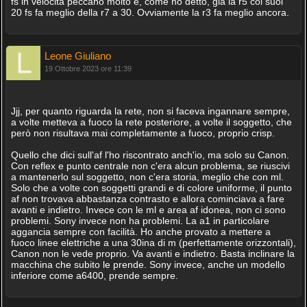
fs in velocità peccano molto e, come ho detto, già la r5 coi suoi
20 fs fa meglio della r7 a 30. Ovviamente la r3 fa meglio ancora.
Leone Giuliano
19 Ottobre 2023 ore 11:39
Jjj, per quanto riguarda la rete, non si faceva ingannare sempre,
a volte metteva a fuoco la rete posteriore, a volte il soggetto, che
però non risultava mai completamente a fuoco, proprio crisp.
Quello che dici sull'af l'ho riscontrato anch'io, ma solo su Canon.
Con reflex e punto centrale non c'era alcun problema, se riuscivi
a mantenerlo sul soggetto, non c'era storia, meglio che con ml.
Solo che a volte con soggetti grandi e di colore uniforme, il punto
af non trovava abbastanza contrasto e allora cominciava a fare
avanti e indietro. Invece con le ml e area af idonea, non ci sono
problemi. Sony invece non ha problemi. La a1 in particolare
aggancia sempre con facilità. Ho anche provato a mettere a
fuoco linee elettriche a una 30ina di m (perfettamente orizzontali),
Canon non le vede proprio. Va avanti e indietro. Basta inclinare la
macchina che subito le prende. Sony invece, anche un modello
inferiore come a6400, prende sempre.