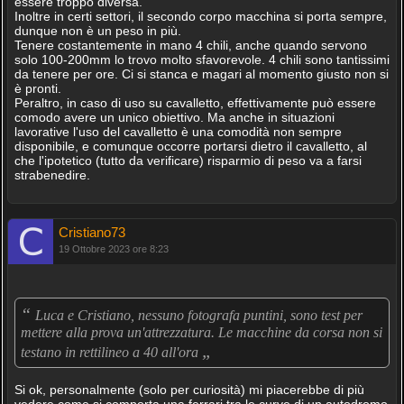
essere troppo diversa.
Inoltre in certi settori, il secondo corpo macchina si porta sempre,
dunque non è un peso in più.
Tenere costantemente in mano 4 chili, anche quando servono
solo 100-200mm lo trovo molto sfavorevole. 4 chili sono tantissimi
da tenere per ore. Ci si stanca e magari al momento giusto non si
è pronti.
Peraltro, in caso di uso su cavalletto, effettivamente può essere
comodo avere un unico obiettivo. Ma anche in situazioni
lavorative l'uso del cavalletto è una comodità non sempre
disponibile, e comunque occorre portarsi dietro il cavalletto, al
che l'ipotetico (tutto da verificare) risparmio di peso va a farsi
strabenedire.
Cristiano73
19 Ottobre 2023 ore 8:23
“
Luca e Cristiano, nessuno fotografa puntini, sono test per
mettere alla prova un'attrezzatura. Le macchine da corsa non si
„
testano in rettilineo a 40 all'ora
Si ok, personalmente (solo per curiosità) mi piacerebbe di più
vedere come si comporta una ferrari tra le curve di un autodromo