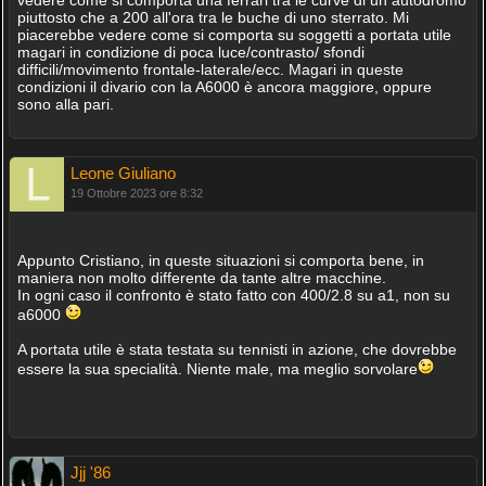
piuttosto che a 200 all'ora tra le buche di uno sterrato. Mi
piacerebbe vedere come si comporta su soggetti a portata utile
magari in condizione di poca luce/contrasto/ sfondi
difficili/movimento frontale-laterale/ecc. Magari in queste
condizioni il divario con la A6000 è ancora maggiore, oppure
sono alla pari.
Leone Giuliano
19 Ottobre 2023 ore 8:32
Appunto Cristiano, in queste situazioni si comporta bene, in
maniera non molto differente da tante altre macchine.
In ogni caso il confronto è stato fatto con 400/2.8 su a1, non su
a6000
A portata utile è stata testata su tennisti in azione, che dovrebbe
essere la sua specialità. Niente male, ma meglio sorvolare
Jjj '86