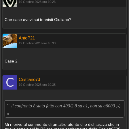
19 Ottobre 2023 ore 10:23
Che case avevi sui tennisti Giuliano?
AntoP21
19 Ottobre 2023 ore 10:33
Case 2
Cristiano73
19 Ottobre 2023 ore 10:35
“
il confronto è stato fatto con 400/2.8 su a1, non su a6000 ;-)
„
Mi riferivo al commento di un altro utente che dichiarava che in
quelle condizioni la R3 era meno performsnte della Sony A6700