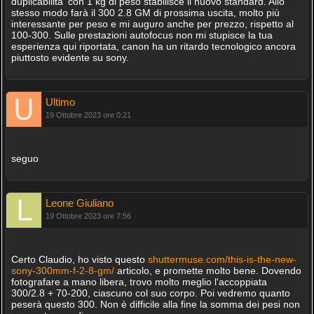
duplicabilita' con 1 kg di peso stabilisce il nuovo standard. Allo
stesso modo farà il 300 2.8 GM di prossima uscita, molto più
interessante per peso e mi auguro anche per prezzo, rispetto al
100-300. Sulle prestazioni autofocus non mi stupisce la tua
esperienza qui riportata, canon ha un ritardo tecnologico ancora
piuttosto evidente su sony.
Ultimo
19 Ottobre 2023 ore 0:21
seguo
Leone Giuliano
19 Ottobre 2023 ore 7:56
Certo Claudio, ho visto questo
shuttermuse.com/this-is-the-new-
sony-300mm-f-2-8-gm/
articolo, e promette molto bene. Dovendo
fotografare a mano libera, trovo molto meglio l'accoppiata
300/2.8 + 70-200, ciascuno col suo corpo. Poi vedremo quanto
peserà questo 300. Non è difficile alla fine la somma dei pesi non