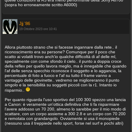
(sopra ho erroneamente scritto A6000)
Jjj '86
19 Ottobre 2023 ore 10:41
Allora piuttosto strano che si facesse ingannare dalla rete.. il
riconoscimento era su persone? Comunque per il poco che
scatto ai volatili trovo anch'io qualche difficoltà di af delle ml,
specialmente con come sfondo il cielo.. il punto a doppia croce
della reflex per quello lavora meglio, ma è innegabile che quando
l'af delle senza specchio riconosce il soggetto e lo aggancia, la
percentuale di foto a fuoco e l'af su tutto il frame vanno a
vantaggio delle giovinette.. vedremo se miglioreranno il punto
singolo e la sensibilità su soggetti piccoli con la r1. Intanto io
risparmio..
Per quanto riguarda l'uso sportivo del 100 300 spezzo una lancia
a Canon: è veramente un'ottica definitiva che ti fa risparmiare
l'avere addosso un 70 200, almeno lo sarebbe per il mio modo di
scattare, con un corpo assieme a 300 2.8 e un corpo con 70 200
e remotata con grandangolo. Ovviamente si usa il monopiede
(nessuno usa il treppiede nello sport, forse nel surf e pochi altri)