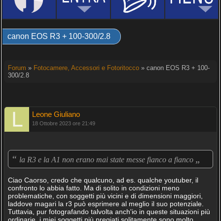
canon EOS R3 + 100-300/2.8
Forum
»
Fotocamere, Accessori e Fotoritocco
» canon EOS R3 + 100-
300/2.8
Leone Giuliano
18 Ottobre 2023 ore 21:49
“
„
la R3 e la A1 non erano mai state messe fianco a fianco
Ciao Caorso, credo che qualcuno, ad es. qualche youtuber, il
confronto lo abbia fatto. Ma di solito in condizioni meno
problematiche, con soggetti più vicini e di dimensioni maggiori,
laddove magari la r3 può esprimere al meglio il suo potenziale.
Tuttavia, pur fotografando talvolta anch'io in queste situazioni più
ordinarie, i miei soggetti più pregiati solitamente sono molto