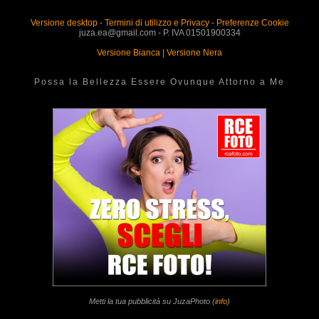
Versione desktop
-
Termini di utilizzo e Privacy
-
Preferenze Cookie
juza.ea@gmail.com - P. IVA 01501900334
Versione Bianca
|
Versione Nera
Possa la Bellezza Essere Ovunque Attorno a Me
Metti la tua pubblicità su JuzaPhoto (
info
)