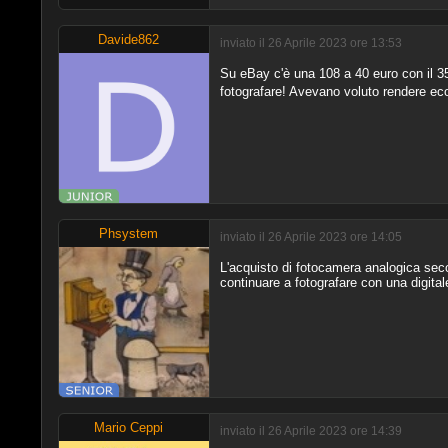
Davide862
inviato il 26 Aprile 2023 ore 13:53
Su eBay c'è una 108 a 40 euro con il 35
fotografare! Avevano voluto rendere eco
Phsystem
inviato il 26 Aprile 2023 ore 14:05
L'acquisto di fotocamera analogica sec
continuare a fotografare con una digital
Mario Ceppi
inviato il 26 Aprile 2023 ore 14:39