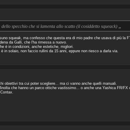
„
 dello specchio che si lamenta allo scatto (il cosiddetto squeack)
uno squeak, ma confesso che questa era di mio padre che usava di più la F
Modena da Galli, che l'ha rimessa a nuovo.
e è in condizioni, anche estetiche, migliori.
in solaio, non faccio rullini da 15 anni, eppure non riesco a darla via.
 obiettivi tra cui poter scegliere... ma ci vanno anche quelli manuali.
nolta che hanno un parco ottiche vastissimo... o anche una Yashica FR/FX che 
 Contax.