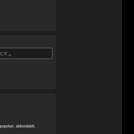
„
o C/Y
opolari, abbordabili.