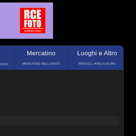
Mercatino
Luoghi e Altro
MERCATINO DELL'USATO
ARTICOLI, #TAG E ALTRO
SSORI