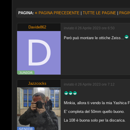
«
PAGINA:
PAGINA PRECEDENTE
|
TUTTE LE PAGINE
|
PAGI
Davide862
inviato il 26 Aprile 2023 ore 6:50
Però può montare le ottiche Zeiss...
Jazzcocks
inviato il 26 Aprile 2023 ore 7:12
Minkia, allora ti vendo la mia Yashica 
E' completa del 50mm quello buono.
La 108 è buona solo per la discarica.