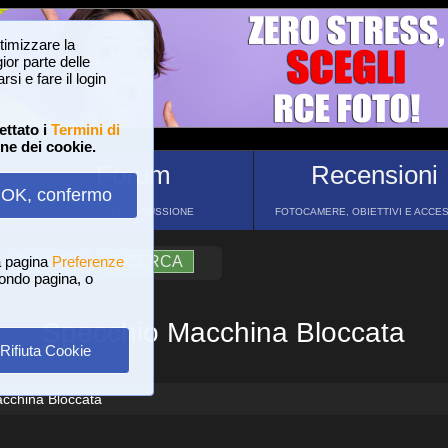
ttimizzare la
or parte delle
si e fare il login
ettato i
Termini di
one dei cookie.
Forum
Recensioni
OK, confermo
FORUM DI DISCUSSIONE
FOTOCAMERE, OBIETTIVI E ACCE
a pagina
?
AIUTO
Preferenze
RICERCA
 fondo pagina, o
Specchio Macchina Bloccata
Rifiuta Cookie
cchina Bloccata