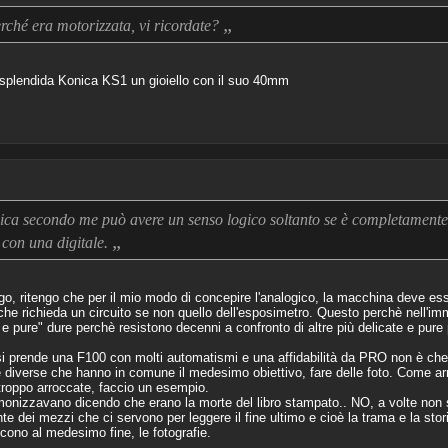
„
rché era motorizzata, vi ricordate?
a splendida Konica KS1 un gioiello con il suo 40mm
ica secondo me può avere un senso logico soltanto se è completamente
„
 con una digitale.
ego, ritengo che per il mio modo di concepire l'analogico, la macchina deve 
he richieda un circuito se non quello dell'esposimetro. Questo perchè nell'imm
 pure" dure perchè resistono decenni a confronto di altre più delicate e pure
i prende una F100 con molti automatismi e una affidabilità da PRO non è che l
ie diverse che hanno in comune il medesimo obiettivo, fare delle foto. Come arr
 troppo arroccate, faccio un esempio.
monizzavano dicendo che erano la morte del libro stampato.. NO, a volte non si 
te dei mezzi che ci servono per leggere il fine ultimo e cioè la trama e la sto
ono al medesimo fine, le fotografie.