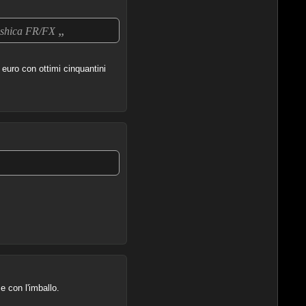
„
Yashica FR/FX
euro con ottimi cinquantini
 con l'imballo.