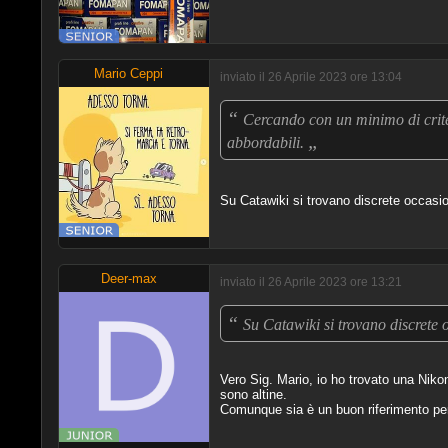
Mario Ceppi
inviato il 26 Aprile 2023 ore 13:04
“
Cercando con un minimo di crite
„
abbordabili.
Su Catawiki si trovano discrete occasio
Deer-max
inviato il 26 Aprile 2023 ore 13:21
“
Su Catawiki si trovano discrete 
Vero Sig. Mario, io ho trovato una Nik
sono altine.
Comunque sia è un buon riferimento per 