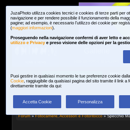
JuzaPhoto utilizza cookies tecnici e cookies di terze parti per o
navigazione e per rendere possibile il funzionamento della maggi
pagine; ad esempio, è necessario l'utilizzo dei cookie per registar
(
maggiori informazioni
).
Proseguendo nella navigazione confermi di aver letto e acc
utilizzo e Privacy
e preso visione delle opzioni per la gesti
Gallerie
3,023,106 FOTO E 16 GALLERIE
HOME E NEWS
Iscriviti a JuzaPhoto!
A
A
Login
Puoi gestire in qualsiasi momento le tue preferenze cookie dall
Cookie
, raggiugibile da qualsiasi pagina del sito tramite il link a
direttamente tramite da qui:
Accetta Cookie
Personalizza
Forum
»
Fotocamere, Accessori e Fotoritocco
» Specchio Ma