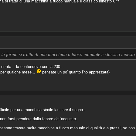
rma si tratta di una macchina a fuoco manuale e classico innesto C/Y
e la forma si tratta di una macchina a fuoco manuale e classico innest
errata... la confondevo con la 230...
 per qualche mese...
pensate un po' quanto l'ho apprezzata)
icile per una macchina simile lasciare il segno...
 non farsi prendere dalla febbre dell'acquisto.
ossono trovare molte macchine a fuoco manuale di qualità e a prezzi, se non p