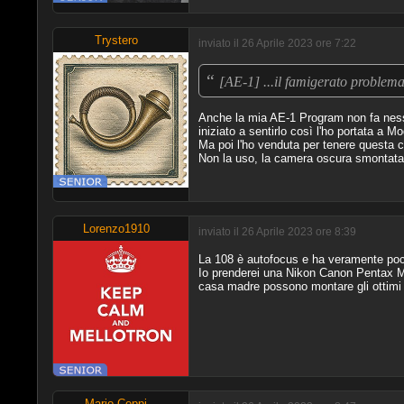
Trystero
inviato il 26 Aprile 2023 ore 7:22
“
[AE-1] ...il famigerato problema
Anche la mia AE-1 Program non fa ness
iniziato a sentirlo così l'ho portata a 
Ma poi l'ho venduta per tenere questa ch
Non la uso, la camera oscura smontata è 
Lorenzo1910
inviato il 26 Aprile 2023 ore 8:39
La 108 è autofocus e ha veramente pochi
Io prenderei una Nikon Canon Pentax Mi
casa madre possono montare gli ottimi
Mario Ceppi