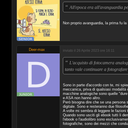
“
All'epoca era all'avanguardia pe
Non proprio avanguardia, la prima fu l
Deer-max
inviato il 26 Aprile 2023 ore 16:11
“
L'acquisto di fotocamera analog
tanto vale continuare a fotografare
Sono in parte d'accordo con te, mi spi
meccanica, priva di qualsiasi modalità c
macchine analogiche sono quelle "dure e
e ASA non hanno altro.
Però bisogna dire che se una persona s
digitale. Sono e resteranno due filosof
A volte mi sembra di leggere le fazioni
Quando sono usciti gli ebook tutti li de
l'ebook o l'audiolibro sono esclusivamen
fotografiche, sono dei mezzi che conduc