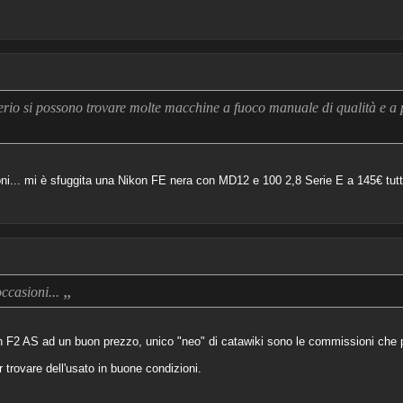
rio si possono trovare molte macchine a fuoco manuale di qualità e a p
ni... mi è sfuggita una Nikon FE nera con MD12 e 100 2,8 Serie E a 145€ tutt
„
occasioni...
on F2 AS ad un buon prezzo, unico "neo" di catawiki sono le commissioni che
trovare dell'usato in buone condizioni.