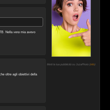
TB. Nella
vera
mia avevo
Metti la tua pubblicità su JuzaPhoto (
info
)
oltre agli obiettivi della