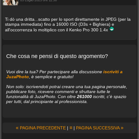
05 Luglio 2025 ore 11:56
Ti dò una dritta...scatto per lo sport direttamente in JPEG (per la
stampa immediata) fino a 16000 ISO (D3s + Bighiera) e
all'occorrenza lo moltiplico con il Kenko Pro 300 1.4x
Che cosa ne pensi di questo argomento?
Vuoi dire la tua? Per partecipare alla discussione
iscriviti a
JuzaPhoto
, è semplice e gratuito!
Non solo: iscrivendoti potrai creare una tua pagina personale,
pubblicare foto, ricevere commenti e sfruttare tutte le
funzionalità di JuzaPhoto. Con oltre
261000
iscritti, c'è spazio
per tutti, dal principiante al professionista.
«
≡
»
PAGINA PRECEDENTE
|
|
PAGINA SUCCESSIVA