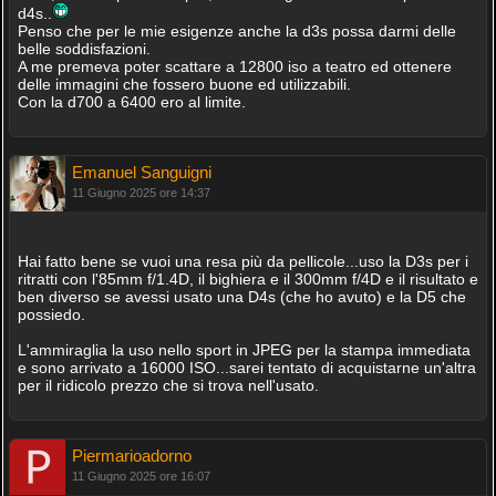
d4s..
Penso che per le mie esigenze anche la d3s possa darmi delle
belle soddisfazioni.
A me premeva poter scattare a 12800 iso a teatro ed ottenere
delle immagini che fossero buone ed utilizzabili.
Con la d700 a 6400 ero al limite.
Emanuel Sanguigni
11 Giugno 2025 ore 14:37
Hai fatto bene se vuoi una resa più da pellicole...uso la D3s per i
ritratti con l'85mm f/1.4D, il bighiera e il 300mm f/4D e il risultato e
ben diverso se avessi usato una D4s (che ho avuto) e la D5 che
possiedo.
L'ammiraglia la uso nello sport in JPEG per la stampa immediata
e sono arrivato a 16000 ISO...sarei tentato di acquistarne un'altra
per il ridicolo prezzo che si trova nell'usato.
Piermarioadorno
11 Giugno 2025 ore 16:07