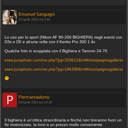
Emanuel Sanguigni
05 Aprile 2024 ore 9:55
Lo uso per lo sport (Nikon AF 80-200 BIGHIERA) negli eventi con
D3s e D5 e alcune volte con il Kenko Pro 300 1.4x
Qualche foto in scoppiata con il Bighiera e Tamron 24-70
www.juzaphoto.com/me.php?pg=320612&l=it#iniziopaginagalleria
www.juzaphoto.com/me.php?pg=186388&l=it#iniziopaginagalleria
Piermarioadorno
05 Aprile 2024 ore 14:28
Il bighiera è un'ottica straordinaria e finché non tireranno fuori un
ftz motorizzato, la trovi a un prezzo molto conveniente