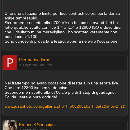
Direi una situazione limite per luci, contrasti colori, poi la danza
esige tempi rapidi.
Sicuramente rispetto alla d700 c'è un bel passo avanti. Ieri ho
fatto qualche scatto con l'85 1.4 a f1.4 e 12800 ISO e devo dire
che il risultato mi ha meravigliato.. ho scattato veramente con
poca luce a 1/100.
Sono curioso di provarla a teatro, appena ne avrò l'occasione.
Piermarioadorno
05 Luglio 2025 ore 9:28
Nel frattempo ho avuto occasione di testarla in una serata live.
Che dire 12800 iso senza denoise..
Secondo me rispetto alla d700 c'è più di 1 stop di guadagno.
Poi da usare è pura goduria!
www.juzaphoto.com/galleria.php?t=5082061&srt=data&show2=1&
Emanuel Sanguigni