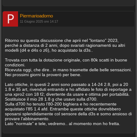
Piermarioadorno
11 Giugno 2025 ore 14:17
Ritorno su questa discussione che aprii nel "lontano" 2023,
perché a distanza di 2 anni, dopo svariati ragionamenti su altri
modelli (d4 e d4s o z6), ho acquistato la d3s..
Trovata con tutta la dotazione originale, con 80k scatti in buone
condizioni.
Ricevuta oggi, che dire.. in mano trasmette delle belle sensazioni.
Nei prossimi giorni la proverò per bene.
Lato ottiche, in questi 2 anni sono passato a 14-24 2.8, poi a 20
1.8 e 35 art, rivenduti entrambi e ho affidato le foto di reportage a
una xpro2 con 18 f2; divertente da usare e ottima per portabilità.
Sostituisce il mio 28 1.8 g che usavo sulla d700.
Sulla d700 ho tenuto l'80-200 bighiera e ho recentemente
acquistato l'85 1.4 afd. Entrambe queste ottiche dovrebbero
sposarsi splendidamente col sensore della d3s e somo ansioso di
provare l'abbinamento.
Lato "normale" e tele, vedremo.. al momento mon ho fretta.