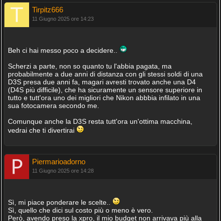
Tirpitz666
11 Giugno 2025 ore 14:23
Beh ci hai messo poco a decidere..
Scherzi a parte, non so quanto tu l'abbia pagata, ma
probabilmente a due anni di distanza con gli stessi soldi di una
D3S presa due anni fa, magari avresti trovato anche una D4
(D4S più difficile), che ha sicuramente un sensore superiore in
tutto e tutt'ora uno dei migliori che Nikon abbbia infilato in una
sua fotocamera secondo me.
Comunque anche la D3S resta tutt'ora un'ottima macchina,
vedrai che ti divertirai
Piermarioadorno
11 Giugno 2025 ore 14:28
Sì, mi piace ponderare le scelte..
Sì, quello che dici sul costo più o meno è vero.
Però, avendo preso la xpro, il mio budget non arrivava più alla