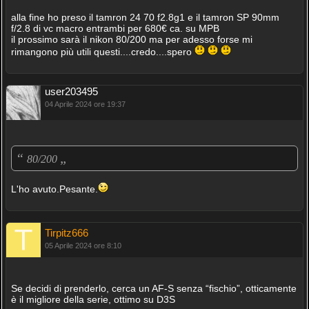
alla fine ho preso il tamron 24 70 f2.8g1 e il tamron SP 90mm
f/2.8 di vc macro entrambi per 680€ ca. su MPB
il prossimo sarà il nikon 80/200 ma per adesso forse mi
rimangono più utili questi....credo....spero
user203495
04 Aprile 2024 ore 19:37
“
„
80/200
L'ho avuto.Pesante.
Tirpitz666
05 Aprile 2024 ore 8:10
Se decidi di prenderlo, cerca un AF-S senza “fischio”, otticamente
è il migliore della serie, ottimo su D3S