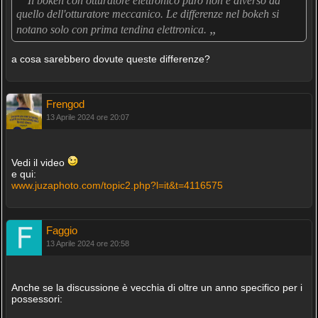
Il bokeh con otturatore elettronico puro non è diverso da
quello dell'otturatore meccanico. Le differenze nel bokeh si
„
notano solo con prima tendina elettronica.
a cosa sarebbero dovute queste differenze?
Frengod
13 Aprile 2024 ore 20:07
Vedi il video
e qui:
www.juzaphoto.com/topic2.php?l=it&t=4116575
Faggio
13 Aprile 2024 ore 20:58
Anche se la discussione è vecchia di oltre un anno specifico per i
possessori: