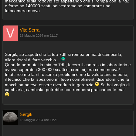
meccanico si sia rotto?io sto aspettando che si rompa con la 7d2
e forse ho 140000 scatti,poi vedremo se comprare una
fotocamera nuova
Vito Serra
18 Maggio 2024 ore 11:17
Sergik, se aspetti che la tua 7dII si rompa prima di cambiarla,
allora rischi di fare vecchio...
Quando permutai la mia ex 7dII, fecero il controllo in laboratorio e
aveva superato i 300.000 scatti e, credimi, era come nuova!
Infatti rce me la ritirò senza problemi e me la valutò anche bene,
il tecnico che la ispezionò mi fece i complimenti dicendomi che la
macchina poteva essere rivenduta in garanzia
Se hai voglia di
cambiarla, cambiala, potrebbe non rompersi praticamente mai!
Sergik
18 Maggio 2024 ore 11:21