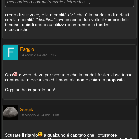
„
meccanico o completamente elettronico.
credo di si invece, è la modalità
LV1
che è la modalità di default.
con la modalità
"disattiva"
invece sento due volte il rumore delle
tendine, quindi credo su utilizzino entrambe le tendine
meccaniche
Faggio
14 Aprile 2024 ore 17:17
Ops
è vero, davo per scontato che la modalità silenziosa fosse
comunque meccanica ed il manuale non è chiaro a proposito.
Oggi ne ho imparato una!
Sergik
18 Maggio 2024 ore 11:08
Scusate il ritardo
,a qualcuno é capitato che l otturatore