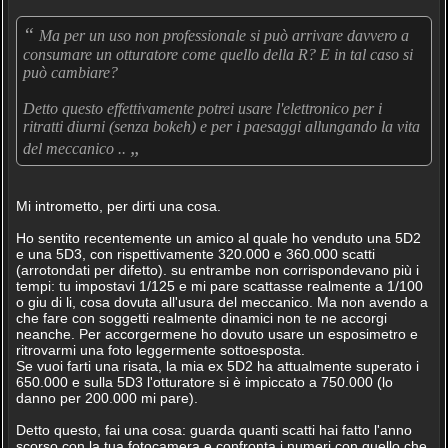
“
Ma per un uso non professionale si può arrivare davvero a
consumare un otturatore come quello della R? E in tal caso si
può cambiare?
Detto questo effettivamente potrei usare l'elettronico per i
ritratti diurni (senza bokeh) e per i paesaggi allungando la vita
„
del meccanico ..
Mi intrometto, per dirti una cosa.
Ho sentito recentemente un amico al quale ho venduto una 5D2
e una 5D3, con rispettivamente 320.000 e 360.000 scatti
(arrotondati per difetto). su entrambe non corrispondevano più i
tempi: tu impostavi 1/125 e mi pare scattasse realmente a 1/100
o giu di li, cosa dovuta all'usura del meccanico. Ma non avendo a
che fare con soggetti realmente dinamici non te ne accorgi
neanche. Per accorgermene ho dovuto usare un esposimetro e
ritrovarmi una foto leggermente sottoesposta.
Se vuoi farti una risata, la mia ex 5D2 ha attualmente superato i
650.000 e sulla 5D3 l'otturatore si è impiccato a 750.000 (lo
danno per 200.000 mi pare).
Detto questo, fai una cosa: guarda quanti scatti hai fatto l'anno
scorso con la tua fotocamera e confronta i numeri con quello che