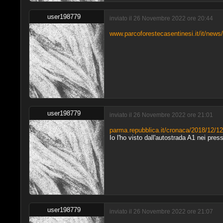
user198779
inviato il 26 Novembre 2022 ore 20:44
www.parcoforestecasentinesi.it/it/news/ma
user198779
inviato il 26 Novembre 2022 ore 21:01
parma.repubblica.it/cronaca/2018/12/1
Io l'ho visto dall'autostrada A1 nei pres
user198779
inviato il 26 Novembre 2022 ore 21:07