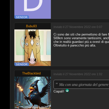
Bubu93
inviato il 27 Novembre 2022 ore 0:07
Ci sono dei siti che permettono di fare 
500km sono veramente tantissimi, anche
che in realtà guardavi più a ovest di q
Oltretutto è parecchio più alta.
TheBlackbird
inviato il 27 Novembre 2022 ore 1:02
“
Ma con una giornata del genere
Ciapalì!