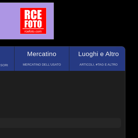
Mercatino
Luoghi e Altro
MERCATINO DELL'USATO
ARTICOLI, #TAG E ALTRO
SSORI