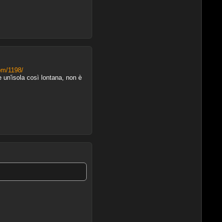
om/1198/
un'isola così lontana, non è