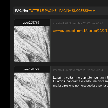
»
PAGINA:
TUTTE LE PAGINE
|
PAGINA SUCCESSIVA
user198779
inviato il 26 Novembre 2022 ore 20:28
www.ravennaedintorni.it/societa/2022/11/
user198779
inviato il 26 Novembre 2022 ore 20:34
La prima volta mi è capitato negli anni
Guardo il panorama e vedo una distesa i
ma la direzione non era quella e poi l