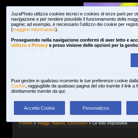
JuzaPhoto utilizza cookies tecnici e cookies di terze parti per o
navigazione e per rendere possibile il funzionamento della maggi
pagine; ad esempio, è necessario l'utilizzo dei cookie per registar
(
maggiori informazioni
).
Proseguendo nella navigazione confermi di aver letto e acc
utilizzo e Privacy
e preso visione delle opzioni per la gesti
Gallerie
3,023,106 FOTO E 16 GALLERIE
HOME E NEWS
Iscriviti a JuzaPhoto!
A
A
Login
Puoi gestire in qualsiasi momento le tue preferenze cookie dall
Cookie
, raggiugibile da qualsiasi pagina del sito tramite il link a
direttamente tramite da qui:
Accetta Cookie
Personalizza
Forum
»
Viaggi, Natura, Escursioni
» Le foto impossibili.