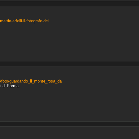
ttia-arfelli-il-fotografo-dei
2/foto/guardando_il_monte_rosa_da
si di Parma.