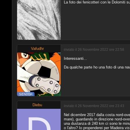
La foto dei fenicotteri con le Dolomiti 
Vafudhr
inviato il 26 Novembre 2022 ore 22:58
Interessanti...
Da qualche parte ho una foto di una nave
Diebu
inviato il 26 Novembre 2022 ore 23:43
Nel dicembre 2017 dalla costa nord-ovest
mare), guardando in direzione nord-oves
una dustanza di 240 km ci sono le minus
o l'altro? Io propenderei per Madeira v