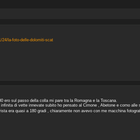
24/la-foto-delle-dolomiti-scat
 80 ero sul passo della colla mi pare tra la Romagna e la Toscana.
nfinita di vette innevate subito ho pensato al Cimone , Abetone e corno alle s
a vista era quasi a 180 gradi , chiaramente non avevo con me macchina fotogra