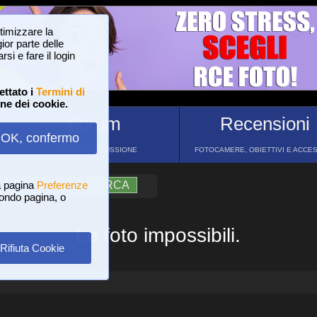
ttimizzare la
or parte delle
si e fare il login
ettato i
Termini di
one dei cookie.
Forum
Recensioni
OK, confermo
FORUM DI DISCUSSIONE
FOTOCAMERE, OBIETTIVI E ACCE
a pagina
?
AIUTO
Preferenze
RICERCA
 fondo pagina, o
Le foto impossibili.
Rifiuta Cookie