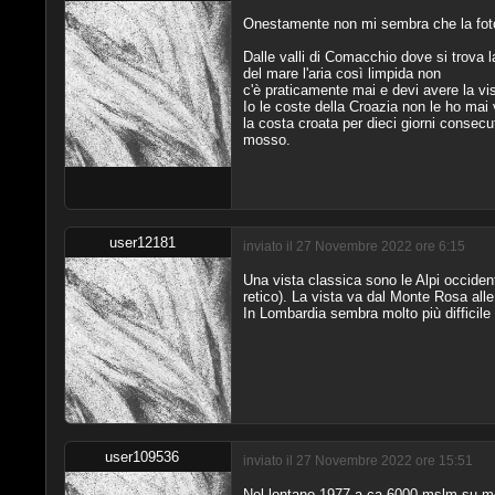
Onestamente non mi sembra che la foto si
Dalle valli di Comacchio dove si trova l
del mare l'aria così limpida non
c'è praticamente mai e devi avere la vis
Io le coste della Croazia non le ho mai 
la costa croata per dieci giorni consecu
mosso.
user12181
inviato il 27 Novembre 2022 ore 6:15
Una vista classica sono le Alpi occident
retico). La vista va dal Monte Rosa all
In Lombardia sembra molto più difficile
user109536
inviato il 27 Novembre 2022 ore 15:51
Nel lontano 1977 a ca 6000 mslm su mon