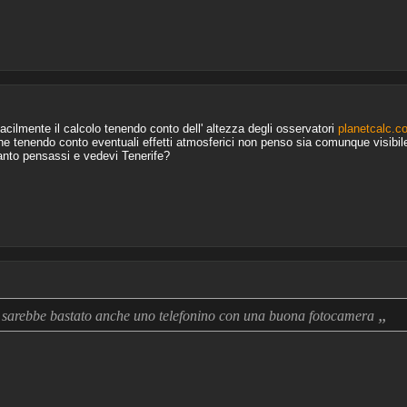
facilmente il calcolo tenendo conto dell' altezza degli osservatori
planetcalc.c
 tenendo conto eventuali effetti atmosferici non penso sia comunque visibile 
uanto pensassi e vedevi Tenerife?
„
 sarebbe bastato anche uno telefonino con una buona fotocamera