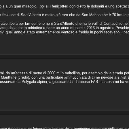
a un gran miracolo...poi si i fenicotteri con dietro le dolomiti e uno spettac
a frazione di Sant'Alberto è molto più raro che da San Marino che è 70 km in pi
uale libera per km come lo ho è Sant'Alberto che ha le valli di Comacchio nella
viste dalla costa adriatica a parte un anno mi pare il 2013 in agosto a Peschici
tivi quell'anno è stato estremamente ventoso e freddo in pochi facevano il bagn
ali da un'altezza di meno di 2000 m in Valtellina, per esempio dalla strada per
e Marittime (credo), con una particolare ammucchiata di cime nevose a sinistra
 osservare la Polygala alpina, a giudicare dal database FAB. La cosa mi ha v
te Aconcagua ho fotografato l'ombra della montagna proiettata sull'unico nuv