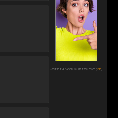
Metti la tua pubblicità su JuzaPhoto (
info
)