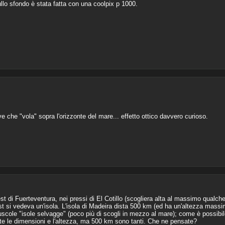
sullo sfondo è stata fatta con una coolpix p 1000.
 che "vola" sopra l'orizzonte del mare... effetto ottico davvero curioso.
 di Fuerteventura, nei pressi di El Cotillo (scogliera alta al massimo qualche d
t si vedeva un'isola. L'isola di Madeira dista 500 km (ed ha un'altezza massim
cole "isole selvagge" (poco più di scogli in mezzo al mare); come è possibile
iste le dimensioni e l'altezza, ma 500 km sono tanti. Che ne pensate?