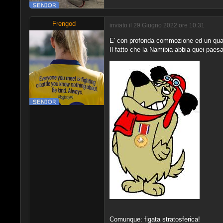
Frengod
inviato il 29 Giugno 2022 ore 10:31
E' con profonda commozione ed un qual 
Il fatto che la Namibia abbia quei pae
Comunque: figata stratosferica!