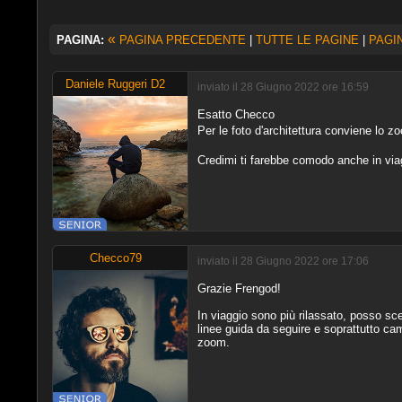
«
PAGINA:
PAGINA PRECEDENTE
|
TUTTE LE PAGINE
|
PAGI
Daniele Ruggeri D2
inviato il 28 Giugno 2022 ore 16:59
Esatto Checco
Per le foto d'architettura conviene lo z
Credimi ti farebbe comodo anche in vi
Checco79
inviato il 28 Giugno 2022 ore 17:06
Grazie Frengod!
In viaggio sono più rilassato, posso sce
linee guida da seguire e soprattutto ca
zoom.