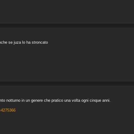
nche se juza lo ha stroncato
to notturno in un genere che pratico una volta ogni cinque anni.
t=4275366