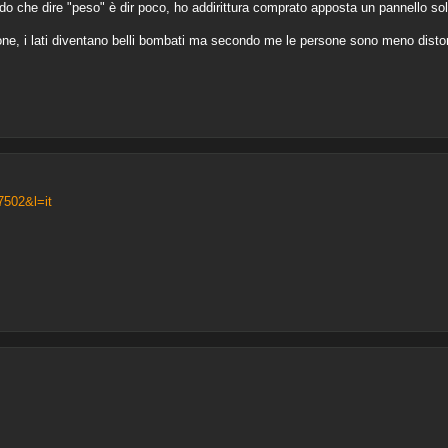
o che dire "peso" è dir poco, ho addirittura comprato apposta un pannello solar
ne, i lati diventano belli bombati ma secondo me le persone sono meno distort
7502&l=it