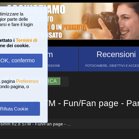
ttimizzare la
or parte delle
si e fare il login
ettato i
Termini di
one dei cookie.
Forum
Recensioni
OK, confermo
FORUM DI DISCUSSIONE
FOTOCAMERE, OBIETTIVI E ACCE
a pagina
?
AIUTO
Preferenze
RICERCA
 fondo pagina, o
m f/2.8 STM - Fun/Fan page - Parte
Rifiuta Cookie
mm f/2.8 STM - Fun/Fan page - ...