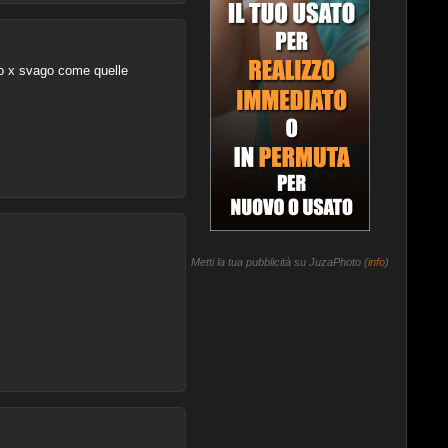
to x svago come quelle
Metti la tua pubblicità su JuzaPhoto (
info
)