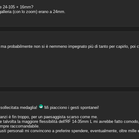
one 24-105 + 16mm?
 galleria (con lo zoom) erano a 24mm.
, ma probabilmente non si è nemmeno impegnato più di tanto per capirlo, poi ch
sollecitata medaglia!
Mi piacciono i gesti spontanei!
nzi è fin troppo, per un paesaggista scarso come me.
talvolta la maggiore flessibilità dell'RF 14-35mm L mi avrebbe fatto comodo, 
empre raccomandabile.
usti personali mi convincono a preferire spendere, eventualmente, oltre mille 