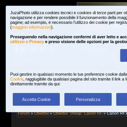
JuzaPhoto utilizza cookies tecnici e cookies di terze parti per o
navigazione e per rendere possibile il funzionamento della maggi
pagine; ad esempio, è necessario l'utilizzo dei cookie per registar
(
maggiori informazioni
).
Proseguendo nella navigazione confermi di aver letto e acc
utilizzo e Privacy
e preso visione delle opzioni per la gesti
Gallerie
3,023,340 FOTO E 16 GALLERIE
HOME E NEWS
Iscriviti a JuzaPhoto!
A
A
Login
Puoi gestire in qualsiasi momento le tue preferenze cookie dall
Cookie
, raggiugibile da qualsiasi pagina del sito tramite il link a
direttamente tramite da qui:
Canon RF16m
Accetta Cookie
Personalizza
Forum
»
Obiettivi
»
Obiettivi "cheap" Canon RF
» Canon RF16