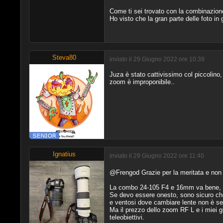
Come ti sei trovato con la combinazi
Ho visto che la gran parte delle foto in
Steva80
inviato il 29 Giugno 2022 ore 10:39
Juza è stato cattivissimo col piccolino
zoom è improponibile..
Ignatius
inviato il 29 Giugno 2022 ore 11:40
@Frengod Grazie per la meritata e non 
La combo 24-105 F4 e 16mm va bene, a
Se devo essere onesto, sono sicuro che 
e ventosi dove cambiare lente non è s
Ma il prezzo dello zoom RF L e i miei g
teleobiettivi.