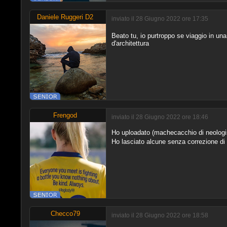
Daniele Ruggeri D2
inviato il 28 Giugno 2022 ore 17:35
Beato tu, io purtroppo se viaggio in una
d'architettura
Frengod
inviato il 28 Giugno 2022 ore 18:46
Ho uploadato (machecacchio di neologism
Ho lasciato alcune senza correzione di 
Checco79
inviato il 28 Giugno 2022 ore 18:58