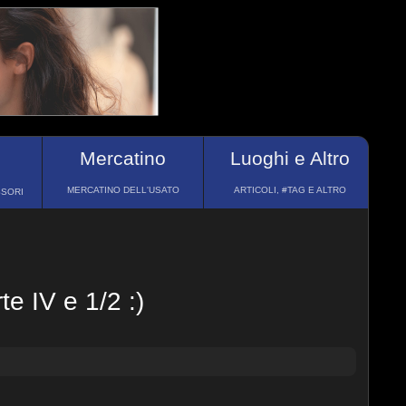
Mercatino
Luoghi e Altro
MERCATINO DELL'USATO
ARTICOLI, #TAG E ALTRO
SSORI
 IV e 1/2 :)