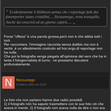
“
Evidentemente il 66ilmoro pensa che i reportage fatti dai
fotoreporter siano cristallini.....Nessunnego, resta tranquillo.
„
Anche lui crescerà ed un giorno capirà.....
Forse "offesa" è una parola grossa,però non è che abbia tutti i
torti.
Per raccontare, l'immagine racconta senza dubbio ma non è
verità ,è un allestimento costruito ad hoc;ergo,di reportage non
ha nulla.
Che poi la fotografia venga piegata all'opinione del vero che ha in
testa il fotogiornalista di turno...ne possiamo discutere
profumatamente.
Nessunego
12 Marzo 2022 ore 23:00
Le foto che non parlano hanno due radici possibili.
1) il fotografo nòn ha saputo trasmettere con le sue foto ciò che
aveva in mente. 2) Il fotografo non aveva nulla da dire o non era