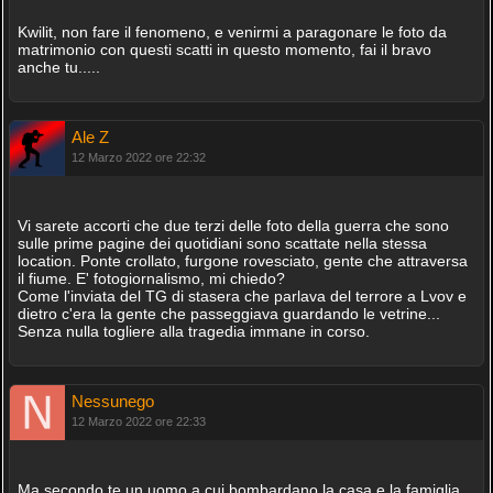
Kwilit, non fare il fenomeno, e venirmi a paragonare le foto da
matrimonio con questi scatti in questo momento, fai il bravo
anche tu.....
Ale Z
12 Marzo 2022 ore 22:32
Vi sarete accorti che due terzi delle foto della guerra che sono
sulle prime pagine dei quotidiani sono scattate nella stessa
location. Ponte crollato, furgone rovesciato, gente che attraversa
il fiume. E' fotogiornalismo, mi chiedo?
Come l'inviata del TG di stasera che parlava del terrore a Lvov e
dietro c'era la gente che passeggiava guardando le vetrine...
Senza nulla togliere alla tragedia immane in corso.
Nessunego
12 Marzo 2022 ore 22:33
Ma secondo te un uomo a cui bombardano la casa e la famiglia