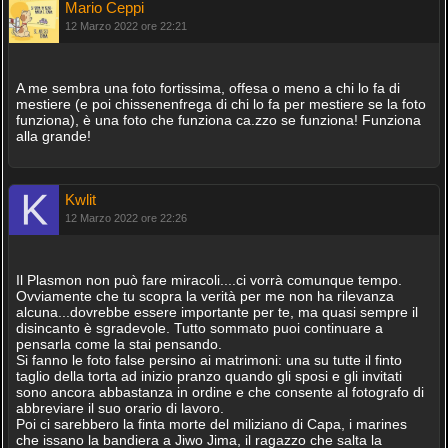
Mario Ceppi
12 Marzo 2022 ore 22:21
A me sembra una foto fortissima, offesa o meno a chi lo fa di
mestiere (e poi chissenenfrega di chi lo fa per mestiere se la foto
funziona), è una foto che funziona ca.zzo se funziona! Funziona
alla grande!
Kwlit
12 Marzo 2022 ore 22:26
Il Plasmon non può fare miracoli....ci vorrà comunque tempo.
Ovviamente che tu scopra la verità per me non ha rilevanza
alcuna...dovrebbe essere importante per te, ma quasi sempre il
disincanto è sgradevole. Tutto sommato puoi continuare a
pensarla come la stai pensando.
Si fanno le foto false persino ai matrimoni: una su tutte il finto
taglio della torta ad inizio pranzo quando gli sposi e gli invitati
sono ancora abbastanza in ordine e che consente al fotografo di
abbreviare il suo orario di lavoro.
Poi ci sarebbero la finta morte del miliziano di Capa, i marines
che issano la bandiera a Jiwo Jima, il ragazzo che salta la