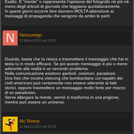
Esatto. E "mente" o rappresenta l'opinione del fotografo né più né
meno degli articoli di giornale che leggiamo quotidianamente.
In questi giorni occorre fare davvero MOLTA attenzione ai
messaggi di propaganda che vengono da ambo le parti.
Nessunego
12 Marzo 2022 ore 22:45
Guarda, basta che tu riesca a trasmettere il messaggio che hai in
testa tu in modo efficace. Se poi questo messaggio è più o meno
aderente alla realtà è un secondo problema.
Nella comunicazione esistono iperboli, ossimori, paradossi.
Una foto che mostra vietcong che bombardano col napalm dei
civili americani può certamente non essere aderente ai fatti
storici, eppure trasmettere un messaggio molto forte per mezzo
di un paradosso.
Serve allargare la mente, sennò si trasforma in una prigione,
mentre può essere un universo.
Mc Reeny
12 Marzo 2022 ore 22:58