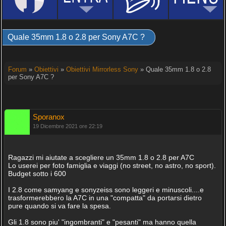
Quale 35mm 1.8 o 2.8 per Sony A7C ?
Forum
»
Obiettivi
»
Obiettivi Mirrorless Sony
» Quale 35mm 1.8 o 2.8
per Sony A7C ?
Sporanox
19 Dicembre 2021 ore 22:19
Ragazzi mi aiutate a scegliere un 35mm 1.8 o 2.8 per A7C
Lo userei per foto famiglia e viaggi (no street, no astro, no sport).
Budget sotto i 600
I 2.8 come samyang e sonyzeiss sono leggeri e minuscoli....e
trasformerebbero la A7C in una "compatta" da portarsi dietro
pure quando si va fare la spesa.
Gli 1.8 sono piu' "ingombranti" e "pesanti" ma hanno quella