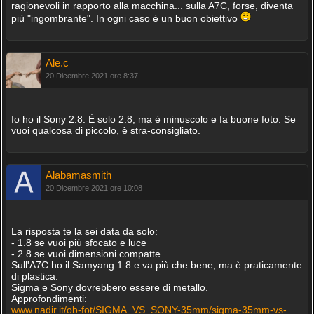
ragionevoli in rapporto alla macchina... sulla A7C, forse, diventa
più "ingombrante". In ogni caso è un buon obiettivo
Ale.c
20 Dicembre 2021 ore 8:37
Io ho il Sony 2.8. È solo 2.8, ma è minuscolo e fa buone foto. Se
vuoi qualcosa di piccolo, è stra-consigliato.
Alabamasmith
20 Dicembre 2021 ore 10:08
La risposta te la sei data da solo:
- 1.8 se vuoi più sfocato e luce
- 2.8 se vuoi dimensioni compatte
Sull'A7C ho il Samyang 1.8 e va più che bene, ma è praticamente
di plastica.
Sigma e Sony dovrebbero essere di metallo.
Approfondimenti:
www.nadir.it/ob-fot/SIGMA_VS_SONY-35mm/sigma-35mm-vs-