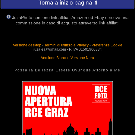
Torna a inizio pagina ⇑
JuzaPhoto contiene link affiliati Amazon ed Ebay e riceve una
commissione in caso di acquisto attraverso link affiliati.
Versione desktop
-
Termini di utilizzo e Privacy
-
Preferenze Cookie
juza.ea@gmail.com - P. IVA 01501900334
Versione Bianca
|
Versione Nera
Possa la Bellezza Essere Ovunque Attorno a Me